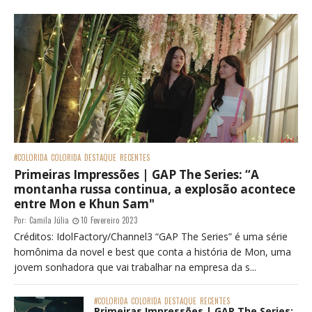
#COLORIDA
COLORIDA
DESTAQUE
RECENTES
Primeiras Impressões | GAP The Series: “A
montanha russa continua, a explosão acontece
entre Mon e Khun Sam"
Por:
Camila Júlia
10 Fevereiro 2023
Créditos: IdolFactory/Channel3 “GAP The Series” é uma série
homônima da novel e best que conta a história de Mon, uma
jovem sonhadora que vai trabalhar na empresa da s...
#COLORIDA
COLORIDA
DESTAQUE
RECENTES
Primeiras Impressões | GAP The Series: