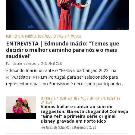
#ENTREVISTA
#MÚSICA
DESTAQUE
ENTREVISTA
MÚSICA
ENTREVISTA | Edmundo Inácio: "Temos que
decidir o melhor caminho para nós e o mais
saudável"
Por:
Gabriel Gainsbourg
22 Abril 2023
Edmundo Inácio durante o "Festival da Canção 2023" na
RTPCréditos: RTPEm Portugal, para ser selecionado para
representar o país no Eurovision é necessário participar do ...
#ENTREVISTA
#UNITEEN
DESTAQUE
ENTREVISTA
RECENTES
UNITEEN
Vamos bailar e cantar ao som do
reggaetón: Ela está chegando! Conheça
"Gina Yei" a primeira série original
Disney gravada em Porto Rico
Por:
Graziely Sofia
19 Dezembro 2022