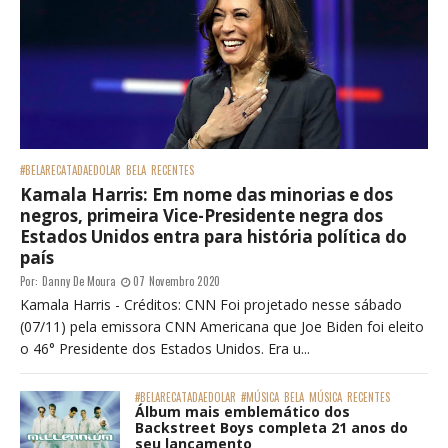
#BELARECATADAEDOLAR
BELA
RECENTES
Kamala Harris: Em nome das minorias e dos
negros, primeira Vice-Presidente negra dos
Estados Unidos entra para história política do
país
Por:
Danny De Moura
07 Novembro 2020
Kamala Harris - Créditos: CNN Foi projetado nesse sábado
(07/11) pela emissora CNN Americana que Joe Biden foi eleito
o 46° Presidente dos Estados Unidos. Era u...
#BELARECATADAEDOLAR
#MÚSICA
BELA
MÚSICA
RECENTES
Álbum mais emblemático dos
Backstreet Boys completa 21 anos do
seu lançamento