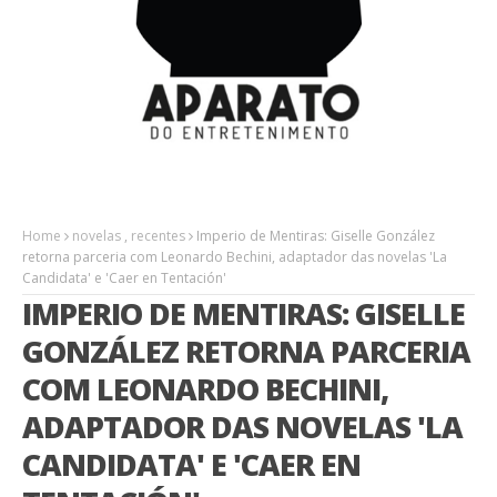
Home
novelas
,
recentes
Imperio de Mentiras: Giselle González
retorna parceria com Leonardo Bechini, adaptador das novelas 'La
Candidata' e 'Caer en Tentación'
IMPERIO DE MENTIRAS: GISELLE
GONZÁLEZ RETORNA PARCERIA
COM LEONARDO BECHINI,
ADAPTADOR DAS NOVELAS 'LA
CANDIDATA' E 'CAER EN