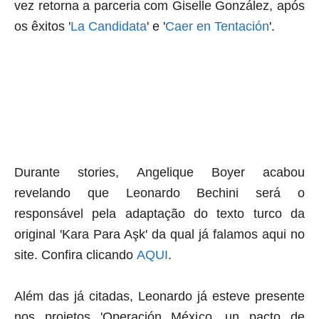
vez retorna a parceria com Giselle González, após
os êxitos '
La Candidata
' e '
Caer en Tentación
'.
Durante
stories
, Angelique Boyer acabou
revelando que Leonardo Bechini será o
responsável pela adaptação do texto turco da
original 'Kara Para Aşk' da qual já falamos aqui no
site. Confira clicando
AQUI
.
Além das já citadas, Leonardo já esteve presente
nos projetos 'Operación México, un pacto de