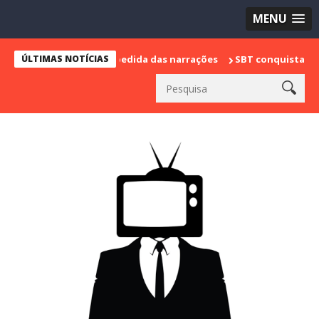
MENU
marca sua despedida das narrações
ÚLTIMAS NOTÍCIAS
SBT conquista a vice lideranç