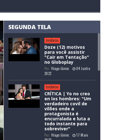
SEGUNDA TELA
EVIDÊNCIA
,
Doze (12) motivos
para você assistir
"Cair em Tentação"
no Globoplay
Por:
Hiago Júnior
,
04 Junho
2022
EVIDÊNCIA
,
CRÍTICA | Yo no creo
en los hombres: "Um
Destaque
,
Recentes
,
Por:
Gabriel Gainsbourg
,
21 Maio 2025
verdadeiro covil de
EUROVISION 2025: UMA VITÓRIA J
vilões onde a
protagonista é
encurralada e luta a
ÁUSTRIA, DIANTE DE OUTROS PON
todo instante para
sobreviver"
INJUSTOS
Por:
Hiago Júnior
,
17 Maio
2022