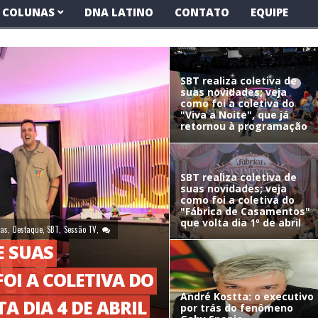
COLUNAS
DNA LATINO
CONTATO
EQUIPE
SBT realiza coletiva de
suas novidades; veja
como foi a coletiva do
"Viva a Noite", que já
retornou à programação
SBT realiza coletiva de
suas novidades; veja
como foi a coletiva do
"Fábrica de Casamentos"
que volta dia 1º de abril
vas
,
Destaque
,
SBT
,
Sessão TV
,
E SUAS
OI A COLETIVA DO
André Kostta: o executivo
A DIA 4 DE ABRIL
por trás do fenômeno