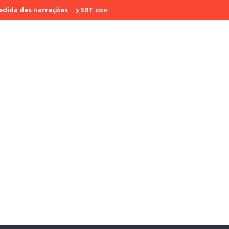
narrações
SBT conquista a vice liderança com "Bake Off Brasil" e