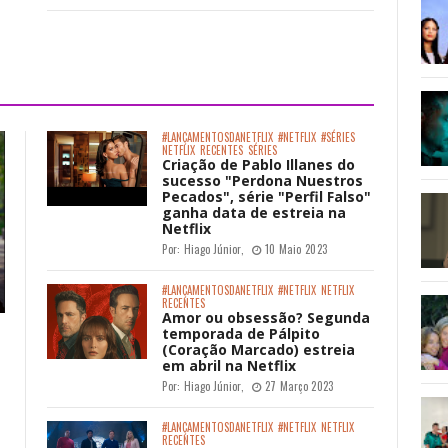
#LANÇAMENTOSDANETFLIX
#NETFLIX
#SÉRIES
NETFLIX
RECENTES
SÉRIES
Criação de Pablo Illanes do
sucesso "Perdona Nuestros
Pecados", série "Perfil Falso"
ganha data de estreia na
Netflix
Por:
Hiago Júnior
,
10 Maio 2023
#LANÇAMENTOSDANETFLIX
#NETFLIX
NETFLIX
RECENTES
Amor ou obsessão? Segunda
temporada de Pálpito
(Coração Marcado) estreia
em abril na Netflix
Por:
Hiago Júnior
,
27 Março 2023
#LANÇAMENTOSDANETFLIX
#NETFLIX
NETFLIX
RECENTES