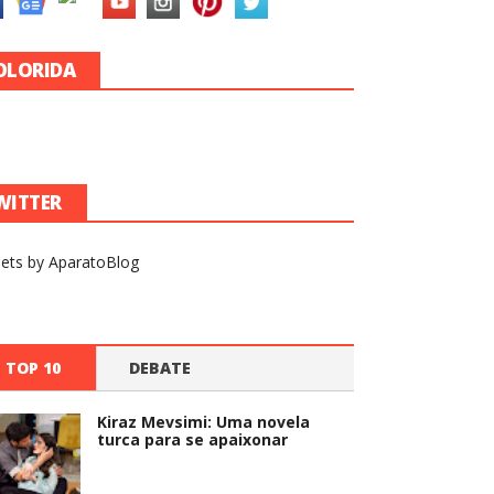
resiliência e segundas
chances
Por:
Hiago Júnior
,
14 Março
OLORIDA
2022
#EMEVIDÊNCIA
EVIDÊNCIA
,
,
Primeiras Impressões
| Los Ricos También
Lloran: "Moderna,
romântica e
WITTER
dramática, versão
2022 da Televisa se
apresenta como uma
ets by AparatoBlog
bela revisitação das
obras anteriores"
Por:
Hiago Júnior
,
07 Março
2022
TOP 10
DEBATE
Kiraz Mevsimi: Uma novela
turca para se apaixonar