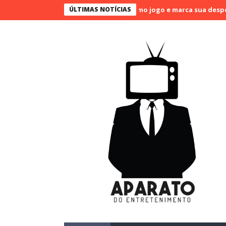
SBT: Galvão Bueno narra o último jogo e marca sua despedida das 
ÚLTIMAS NOTÍCIAS