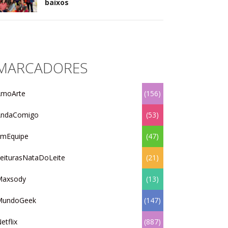
baixos
MARCADORES
moArte
(156)
AndaComigo
(53)
mEquipe
(47)
eiturasNataDoLeite
(21)
Maxsody
(13)
MundoGeek
(147)
etflix
(887)