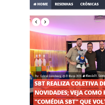
HOME
RESENHAS
CRÔNICAS
#SessãoTV
,
Coleti
Por:
Gabriel Gainsbourg
,
31 Março 2026
SBT REALIZA COLETIVA D
NOVIDADES; VEJA COMO F
"COMÉDIA SBT" QUE VOLT