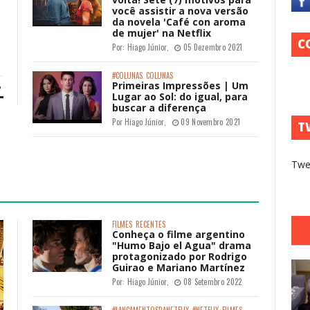
você assistir a nova versão
da novela 'Café con aroma
de mujer' na Netflix
C
Por:
Hiago Júnior
,
05 Dezembro 2021
#COLUNAS
COLUNAS
Primeiras Impressões | Um
Lugar ao Sol: do igual, para
buscar a diferença
Por
Hiago Júnior
,
09 Novembro 2021
T
Twe
FILMES
RECENTES
Conheça o filme argentino
"Humo Bajo el Agua" drama
protagonizado por Rodrigo
Guirao e Mariano Martínez
Por:
Hiago Júnior
,
08 Setembro 2022
#LANÇAMENTOSDANETFLIX
#NETFLIX
FILMES