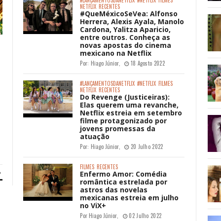
NETFLIX
RECENTES
#QueMéxicoSeVea: Alfonso
Herrera, Alexis Ayala, Manolo
Cardona, Yalitza Aparicio,
entre outros. Conheça as
novas apostas do cinema
mexicano na Netflix
Por:
Hiago Júnior
,
18 Agosto 2022
#LANÇAMENTOSDANETFLIX
#NETFLIX
FILMES
NETFLIX
RECENTES
Do Revenge (Justiceiras):
Elas querem uma revanche,
Netflix estreia em setembro
filme protagonizado por
jovens promessas da
atuação
Por:
Hiago Júnior
,
20 Julho 2022
FILMES
RECENTES
Enfermo Amor: Comédia
romântica estrelada por
astros das novelas
mexicanas estreia em julho
no ViX+
Por
Hiago Júnior
,
02 Julho 2022