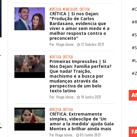
#
#CRÍTICA
#EMEQUIPE
CRÍTICA
CRÍTICA | Si nos Dejan:
"Produção de Carlos
#R
Bardasano, evidencia que
viver o amor sem medo é a
melhor resposta contra o
#S
preconceito"
Por:
Hiago Júnior
,
12 Outubro 2021
#S
r
#CRÍTICA
CRÍTICA
#U
Primeiras Impressões | Si
Nos Dejan: Família perfeita?
Que nada! Traição,
#Z
machismo e a busca por
mudanças através da
perspectiva de um belo
texto latino
A
Por:
Hiago Júnior
,
14 Junho 2021
#CRÍTICA
CRÍTICA
CRÍTICA: Extremamente
simples, videoclipe de 'Un
amor a la medida' ajuda Gala
Montes a brilhar ainda mais
F
Por
Hiago Júnior
,
05 Junho 2021