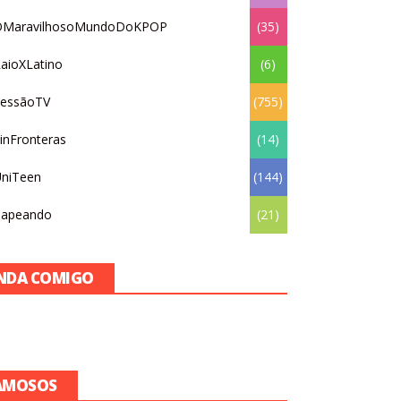
OMaravilhosoMundoDoKPOP
(35)
aioXLatino
(6)
essãoTV
(755)
inFronteras
(14)
niTeen
(144)
apeando
(21)
NDA COMIGO
AMOSOS