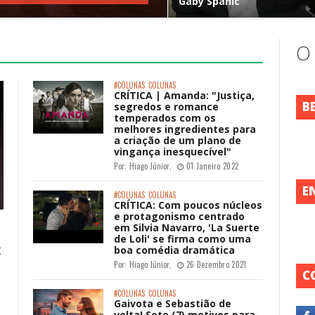
Gaby Spanic
O
#COLUNAS
COLUNAS
CRÍTICA | Amanda: "Justiça,
B
segredos e romance
temperados com os
melhores ingredientes para
a criação de um plano de
vingança inesquecível"
Por:
Hiago Júnior
,
01 Janeiro 2022
E
#COLUNAS
COLUNAS
CRÍTICA: Com poucos núcleos
e protagonismo centrado
em Silvia Navarro, 'La Suerte
de Loli' se firma como uma
x
boa comédia dramática
Por:
Hiago Júnior
,
26 Dezembro 2021
C
#COLUNAS
COLUNAS
Gaivota e Sebastião de
volta! Sete (7) motivos para