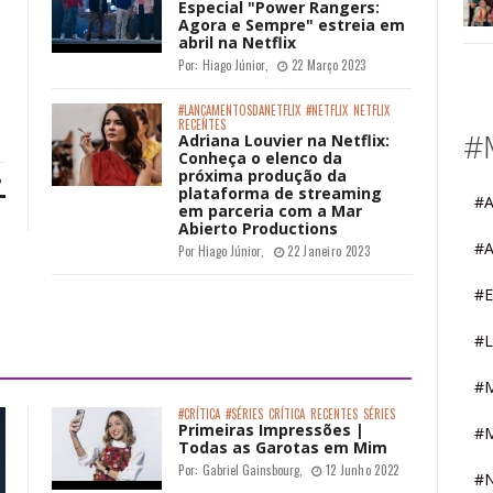
Especial "Power Rangers:
Agora e Sempre" estreia em
abril na Netflix
Por:
Hiago Júnior
,
22 Março 2023
#LANÇAMENTOSDANETFLIX
#NETFLIX
NETFLIX
RECENTES
#
Adriana Louvier na Netflix:
Conheça o elenco da
próxima produção da
plataforma de streaming
#A
em parceria com a Mar
Abierto Productions
#
Por
Hiago Júnior
,
22 Janeiro 2023
#E
#L
#
#CRÍTICA
#SÉRIES
CRÍTICA
RECENTES
SÉRIES
Primeiras Impressões |
#
Todas as Garotas em Mim
Por:
Gabriel Gainsbourg
,
12 Junho 2022
#N