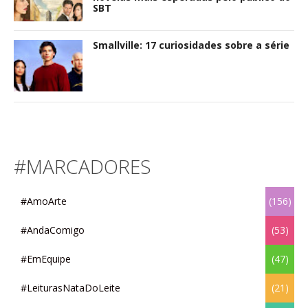
SBT
Smallville: 17 curiosidades sobre a série
#MARCADORES
#AmoArte
(156)
#AndaComigo
(53)
#EmEquipe
(47)
#LeiturasNataDoLeite
(21)