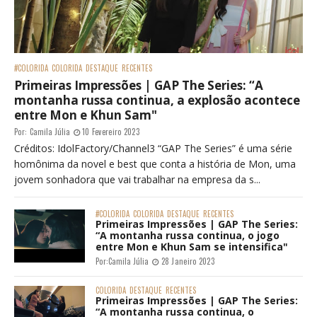
#COLORIDA
COLORIDA
DESTAQUE
RECENTES
Primeiras Impressões | GAP The Series: “A
montanha russa continua, a explosão acontece
entre Mon e Khun Sam"
Por:
Camila Júlia
10 Fevereiro 2023
Créditos: IdolFactory/Channel3 “GAP The Series” é uma série
homônima da novel e best que conta a história de Mon, uma
jovem sonhadora que vai trabalhar na empresa da s...
#COLORIDA
COLORIDA
DESTAQUE
RECENTES
Primeiras Impressões | GAP The Series:
“A montanha russa continua, o jogo
entre Mon e Khun Sam se intensifica"
Por:
Camila Júlia
28 Janeiro 2023
COLORIDA
DESTAQUE
RECENTES
Primeiras Impressões | GAP The Series:
“A montanha russa continua, o