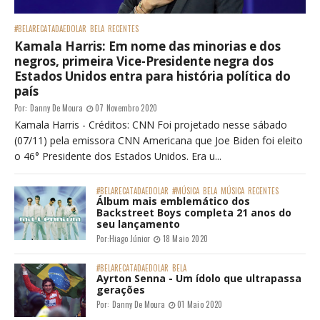
#BELARECATADAEDOLAR
BELA
RECENTES
Kamala Harris: Em nome das minorias e dos
negros, primeira Vice-Presidente negra dos
Estados Unidos entra para história política do
país
Por:
Danny De Moura
07 Novembro 2020
Kamala Harris - Créditos: CNN Foi projetado nesse sábado
(07/11) pela emissora CNN Americana que Joe Biden foi eleito
o 46° Presidente dos Estados Unidos. Era u...
#BELARECATADAEDOLAR
#MÚSICA
BELA
MÚSICA
RECENTES
Álbum mais emblemático dos
Backstreet Boys completa 21 anos do
seu lançamento
Por:
Hiago Júnior
18 Maio 2020
#BELARECATADAEDOLAR
BELA
Ayrton Senna - Um ídolo que ultrapassa
gerações
Por:
Danny De Moura
01 Maio 2020