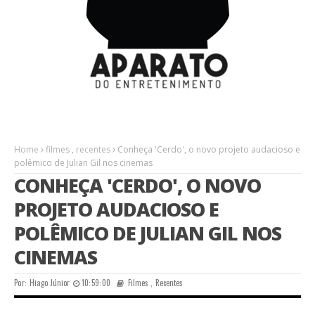
Home
filmes
,
recentes
Conheça 'Cerdo', o novo projeto audacioso e
polêmico de Julian Gil nos cinemas
CONHEÇA 'CERDO', O NOVO
PROJETO AUDACIOSO E
POLÊMICO DE JULIAN GIL NOS
CINEMAS
Por:
Hiago Júnior
10:59:00
Filmes
,
Recentes