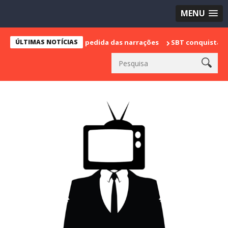
MENU
marca sua despedida das narrações
ÚLTIMAS NOTÍCIAS
SBT conquista a vice lideranç