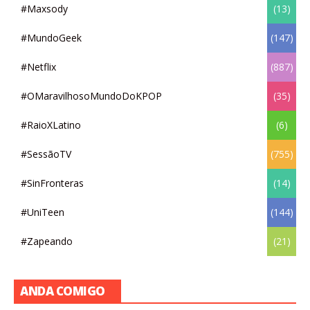
#Maxsody
(13)
#MundoGeek
(147)
#Netflix
(887)
#OMaravilhosoMundoDoKPOP
(35)
#RaioXLatino
(6)
#SessãoTV
(755)
#SinFronteras
(14)
#UniTeen
(144)
#Zapeando
(21)
ANDA COMIGO