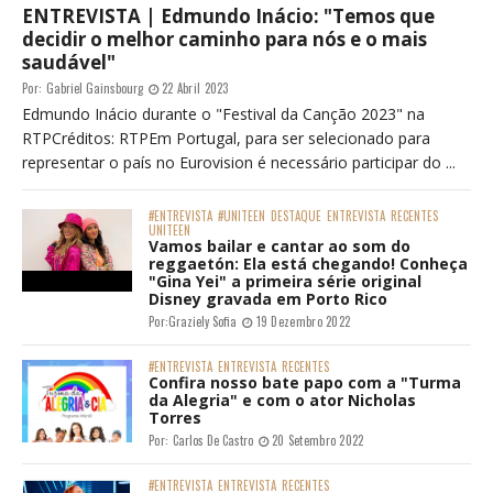
ENTREVISTA | Edmundo Inácio: "Temos que
decidir o melhor caminho para nós e o mais
saudável"
Por:
Gabriel Gainsbourg
22 Abril 2023
Edmundo Inácio durante o "Festival da Canção 2023" na
RTPCréditos: RTPEm Portugal, para ser selecionado para
representar o país no Eurovision é necessário participar do ...
#ENTREVISTA
#UNITEEN
DESTAQUE
ENTREVISTA
RECENTES
UNITEEN
Vamos bailar e cantar ao som do
reggaetón: Ela está chegando! Conheça
"Gina Yei" a primeira série original
Disney gravada em Porto Rico
Por:
Graziely Sofia
19 Dezembro 2022
#ENTREVISTA
ENTREVISTA
RECENTES
Confira nosso bate papo com a "Turma
da Alegria" e com o ator Nicholas
Torres
Por:
Carlos De Castro
20 Setembro 2022
#ENTREVISTA
ENTREVISTA
RECENTES