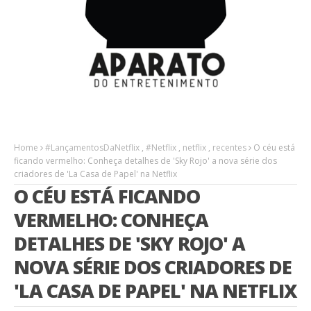
Home
#LançamentosDaNetflix
,
#Netflix
,
netflix
,
recentes
O céu está
ficando vermelho: Conheça detalhes de 'Sky Rojo' a nova série dos
criadores de 'La Casa de Papel' na Netflix
O CÉU ESTÁ FICANDO
VERMELHO: CONHEÇA
DETALHES DE 'SKY ROJO' A
NOVA SÉRIE DOS CRIADORES DE
'LA CASA DE PAPEL' NA NETFLIX