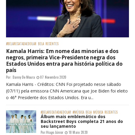
#BELARECATADAEDOLAR
BELA
RECENTES
Kamala Harris: Em nome das minorias e dos
negros, primeira Vice-Presidente negra dos
Estados Unidos entra para história política do
país
Por:
Danny De Moura
07 Novembro 2020
Kamala Harris - Créditos: CNN Foi projetado nesse sábado
(07/11) pela emissora CNN Americana que Joe Biden foi eleito
o 46° Presidente dos Estados Unidos. Era u...
#BELARECATADAEDOLAR
#MÚSICA
BELA
MÚSICA
RECENTES
Álbum mais emblemático dos
Backstreet Boys completa 21 anos do
seu lançamento
Por:
Hiago Júnior
18 Maio 2020