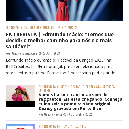
#ENTREVISTA
#MÚSICA
DESTAQUE
ENTREVISTA
MÚSICA
ENTREVISTA | Edmundo Inácio: "Temos que
decidir o melhor caminho para nós e o mais
saudável"
Por:
Gabriel Gainsbourg
22 Abril 2023
Edmundo Inácio durante o "Festival da Canção 2023" na
RTPCréditos: RTPEm Portugal, para ser selecionado para
representar o país no Eurovision é necessário participar do ...
#ENTREVISTA
#UNITEEN
DESTAQUE
ENTREVISTA
RECENTES
UNITEEN
Vamos bailar e cantar ao som do
reggaetón: Ela está chegando! Conheça
"Gina Yei" a primeira série original
Disney gravada em Porto Rico
Por:
Graziely Sofia
19 Dezembro 2022
#ENTREVISTA
ENTREVISTA
RECENTES