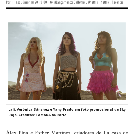
Por:
Hiago Júnior
20:19:00
#LançamentosDaNetflix
,
#Netflix
,
Netflix
,
Recentes
Lali, Verónica Sánchez e Yany Prado em foto promocional de Sky
Rojo. Créditos: TAMARA ARRANZ
Álex Pina e Esther Martínez, criadores de La casa de