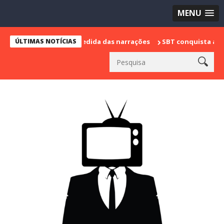
MENU
marca sua despedida das narrações
ÚLTIMAS NOTÍCIAS
SBT conquista a vice lideranç