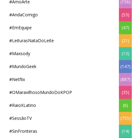
#AmoArte
(156)
#AndaComigo
(53)
#EmEquipe
(47)
#LeiturasNataDoLeite
(21)
#Maxsody
(13)
#MundoGeek
(147)
#Netflix
(887)
#OMaravilhosoMundoDoKPOP
(35)
#RaioXLatino
(6)
#SessãoTV
(755)
#SinFronteras
(14)