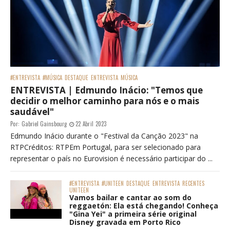
#ENTREVISTA
#MÚSICA
DESTAQUE
ENTREVISTA
MÚSICA
ENTREVISTA | Edmundo Inácio: "Temos que
decidir o melhor caminho para nós e o mais
saudável"
Por:
Gabriel Gainsbourg
22 Abril 2023
Edmundo Inácio durante o "Festival da Canção 2023" na
RTPCréditos: RTPEm Portugal, para ser selecionado para
representar o país no Eurovision é necessário participar do ...
#ENTREVISTA
#UNITEEN
DESTAQUE
ENTREVISTA
RECENTES
UNITEEN
Vamos bailar e cantar ao som do
reggaetón: Ela está chegando! Conheça
"Gina Yei" a primeira série original
Disney gravada em Porto Rico