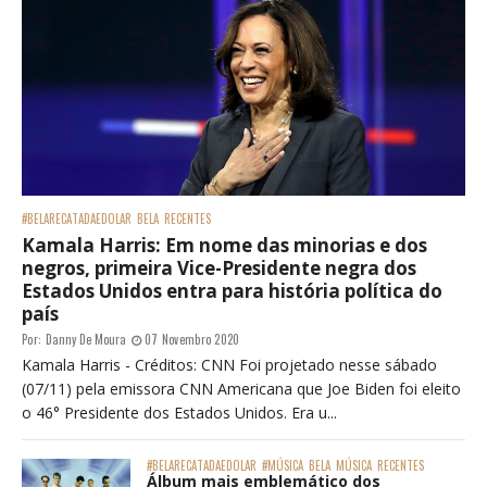
#BELARECATADAEDOLAR
BELA
RECENTES
Kamala Harris: Em nome das minorias e dos
negros, primeira Vice-Presidente negra dos
Estados Unidos entra para história política do
país
Por:
Danny De Moura
07 Novembro 2020
Kamala Harris - Créditos: CNN Foi projetado nesse sábado
(07/11) pela emissora CNN Americana que Joe Biden foi eleito
o 46° Presidente dos Estados Unidos. Era u...
#BELARECATADAEDOLAR
#MÚSICA
BELA
MÚSICA
RECENTES
Álbum mais emblemático dos