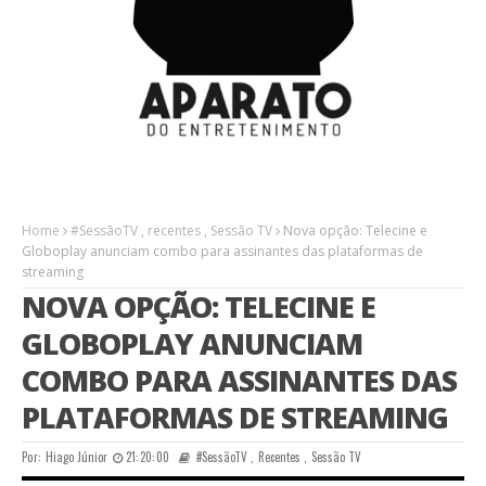
Home
#SessãoTV
,
recentes
,
Sessão TV
Nova opção: Telecine e
Globoplay anunciam combo para assinantes das plataformas de
streaming
NOVA OPÇÃO: TELECINE E
GLOBOPLAY ANUNCIAM
COMBO PARA ASSINANTES DAS
PLATAFORMAS DE STREAMING
Por:
Hiago Júnior
21:20:00
#SessãoTV
,
Recentes
,
Sessão TV