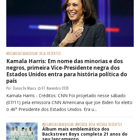
#BELARECATADAEDOLAR
BELA
RECENTES
Kamala Harris: Em nome das minorias e dos
negros, primeira Vice-Presidente negra dos
Estados Unidos entra para história política do
país
Por:
Danny De Moura
07 Novembro 2020
Kamala Harris - Créditos: CNN Foi projetado nesse sábado
(07/11) pela emissora CNN Americana que Joe Biden foi eleito
o 46° Presidente dos Estados Unidos. Era u...
#BELARECATADAEDOLAR
#MÚSICA
BELA
MÚSICA
RECENTES
Álbum mais emblemático dos
Backstreet Boys completa 21 anos do
seu lançamento