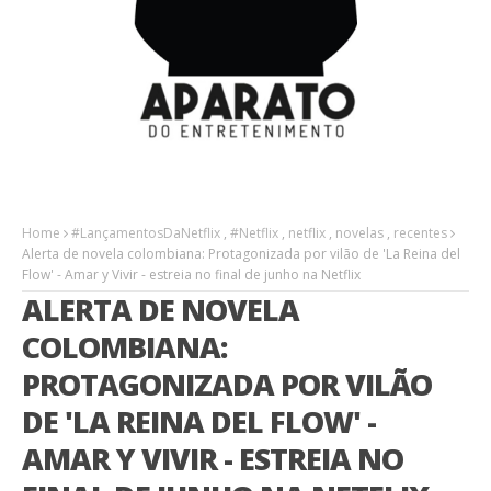
Home
#LançamentosDaNetflix
,
#Netflix
,
netflix
,
novelas
,
recentes
Alerta de novela colombiana: Protagonizada por vilão de 'La Reina del
Flow' - Amar y Vivir - estreia no final de junho na Netflix
ALERTA DE NOVELA
COLOMBIANA:
PROTAGONIZADA POR VILÃO
DE 'LA REINA DEL FLOW' -
AMAR Y VIVIR - ESTREIA NO