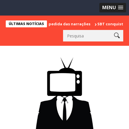
MENU
e marca sua despedida das narrações
ÚLTIMAS NOTÍCIAS
SBT conquista a vice lidera