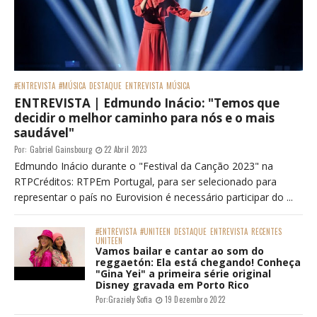
#ENTREVISTA
#MÚSICA
DESTAQUE
ENTREVISTA
MÚSICA
ENTREVISTA | Edmundo Inácio: "Temos que
decidir o melhor caminho para nós e o mais
saudável"
Por:
Gabriel Gainsbourg
22 Abril 2023
Edmundo Inácio durante o "Festival da Canção 2023" na
RTPCréditos: RTPEm Portugal, para ser selecionado para
representar o país no Eurovision é necessário participar do ...
#ENTREVISTA
#UNITEEN
DESTAQUE
ENTREVISTA
RECENTES
UNITEEN
Vamos bailar e cantar ao som do
reggaetón: Ela está chegando! Conheça
"Gina Yei" a primeira série original
Disney gravada em Porto Rico
Por:
Graziely Sofia
19 Dezembro 2022