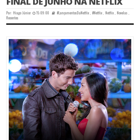
FINAL DE JUNHO NA NETFLIX
Por:
Hiago Júnior
15:09:00
#LançamentosDaNetflix
,
#Netflix
,
Netflix
,
Novelas
,
Recentes