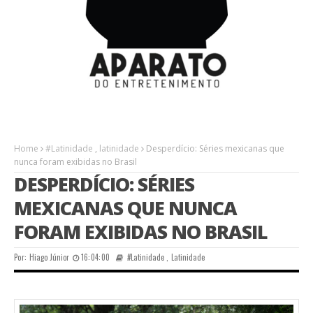
Home
#Latinidade
,
latinidade
Desperdício: Séries mexicanas que
nunca foram exibidas no Brasil
DESPERDÍCIO: SÉRIES
MEXICANAS QUE NUNCA
FORAM EXIBIDAS NO BRASIL
Por:
Hiago Júnior
16:04:00
#Latinidade
,
Latinidade