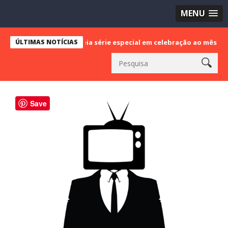
MENU
asil estreia série especial em celebração ao mês da Consciência Ne
ÚLTIMAS NOTÍCIAS
Save