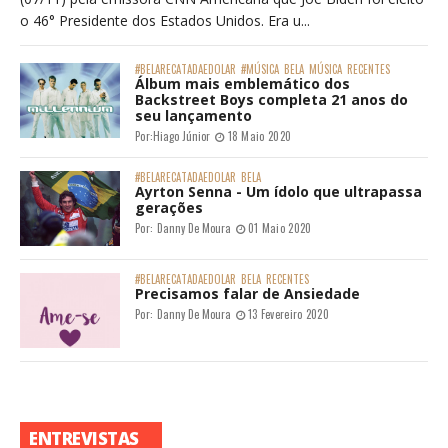
o 46° Presidente dos Estados Unidos. Era u...
#BELARECATADAEDOLAR
#MÚSICA
BELA
MÚSICA
RECENTES
Álbum mais emblemático dos
Backstreet Boys completa 21 anos do
seu lançamento
Por:
Hiago Júnior
18 Maio 2020
#BELARECATADAEDOLAR
BELA
Ayrton Senna - Um ídolo que ultrapassa
gerações
Por:
Danny De Moura
01 Maio 2020
#BELARECATADAEDOLAR
BELA
RECENTES
Precisamos falar de Ansiedade
Por:
Danny De Moura
13 Fevereiro 2020
ENTREVISTAS