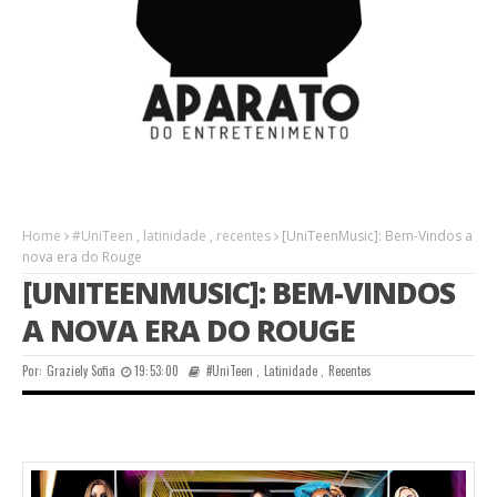
Home
#UniTeen
,
latinidade
,
recentes
[UniTeenMusic]: Bem-Vindos a
nova era do Rouge
[UNITEENMUSIC]: BEM-VINDOS
A NOVA ERA DO ROUGE
Por:
Graziely Sofia
19:53:00
#UniTeen
,
Latinidade
,
Recentes