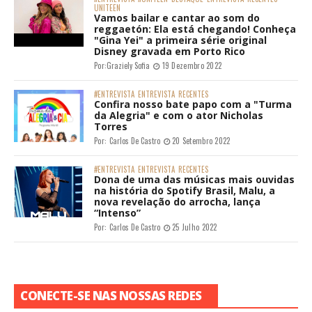
UNITEEN
Vamos bailar e cantar ao som do
reggaetón: Ela está chegando! Conheça
"Gina Yei" a primeira série original
Disney gravada em Porto Rico
Por:
Graziely Sofia
19 Dezembro 2022
#ENTREVISTA
ENTREVISTA
RECENTES
Confira nosso bate papo com a "Turma
da Alegria" e com o ator Nicholas
Torres
Por:
Carlos De Castro
20 Setembro 2022
#ENTREVISTA
ENTREVISTA
RECENTES
Dona de uma das músicas mais ouvidas
na história do Spotify Brasil, Malu, a
nova revelação do arrocha, lança
“Intenso”
Por:
Carlos De Castro
25 Julho 2022
CONECTE-SE NAS NOSSAS REDES