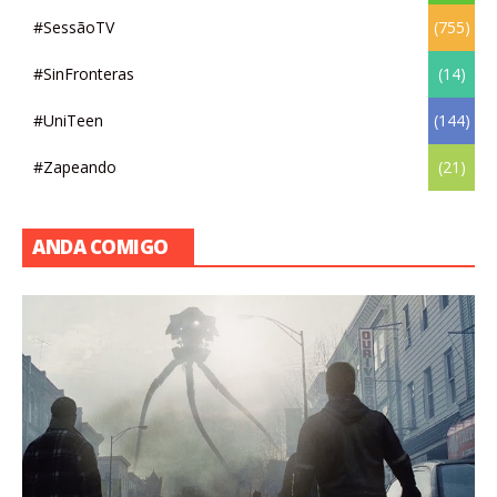
#SessãoTV
(755)
#SinFronteras
(14)
#UniTeen
(144)
#Zapeando
(21)
ANDA COMIGO