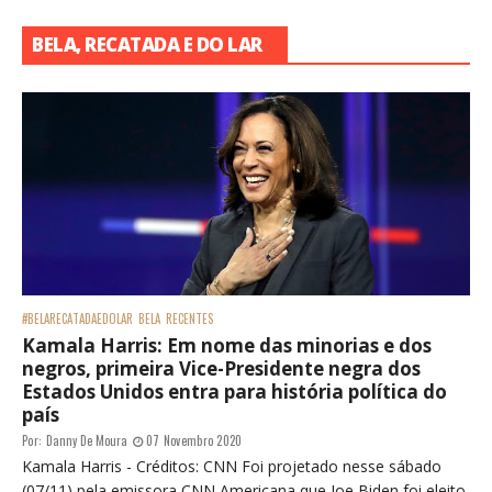
BELA, RECATADA E DO LAR
#BELARECATADAEDOLAR
BELA
RECENTES
Kamala Harris: Em nome das minorias e dos
negros, primeira Vice-Presidente negra dos
Estados Unidos entra para história política do
país
Por:
Danny De Moura
07 Novembro 2020
Kamala Harris - Créditos: CNN Foi projetado nesse sábado
(07/11) pela emissora CNN Americana que Joe Biden foi eleito