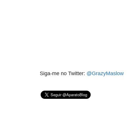
aqui termina o anuncio (coloque tinta branca sobre essa frase)
Siga-me no Twitter:
@GrazyMaslow