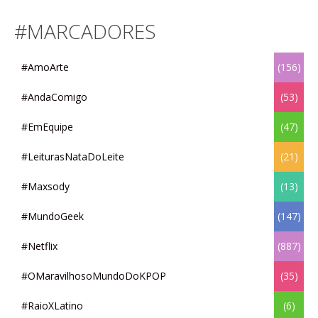
#MARCADORES
#AmoArte
(156)
#AndaComigo
(53)
#EmEquipe
(47)
#LeiturasNataDoLeite
(21)
#Maxsody
(13)
#MundoGeek
(147)
#Netflix
(887)
#OMaravilhosoMundoDoKPOP
(35)
#RaioXLatino
(6)