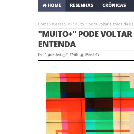
HOME
RESENHAS
CRÔNICAS
Home
#SessãoTV
"Muito+" pode voltar a grade da B
"MUITO+" PODE VOLTAR 
ENTENDA
Por:
Gigio Hideki
11:47:00
#SessãoTV