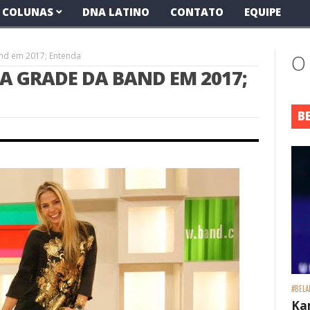
COLUNAS
DNA LATINO
CONTATO
EQUIPE
and em 2017; Entenda
O
A GRADE DA BAND EM 2017;
B
#BELA
Ka