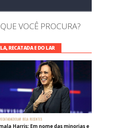
 QUE VOCÊ PROCURA?
ELA, RECATADA E DO LAR
RECATADAEDOLAR
BELA
RECENTES
mala Harris: Em nome das minorias e