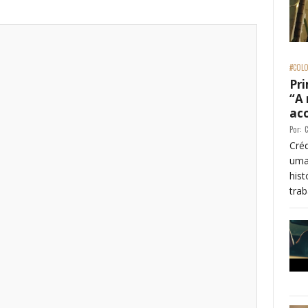
#COLO
Pri
“A
ac
Por:
C
Créd
uma
his
trab