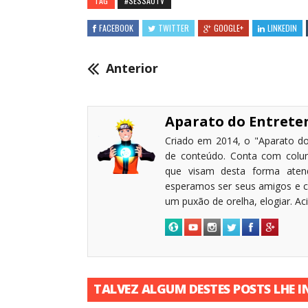
TAG
#SESSÃOTV
FACEBOOK
TWITTER
GOOGLE+
LINKEDIN
Anterior
Aparato do Entret
Criado em 2014, o "Aparato do
de conteúdo. Conta com coluni
que visam desta forma atende
esperamos ser seus amigos e c
um puxão de orelha, elogiar. A
TALVEZ ALGUM DESTES POSTS LHE I