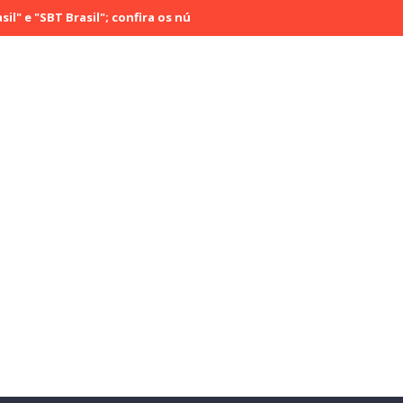
BT Brasil"; confira os números do último sábado (29)
Rádio Cultur