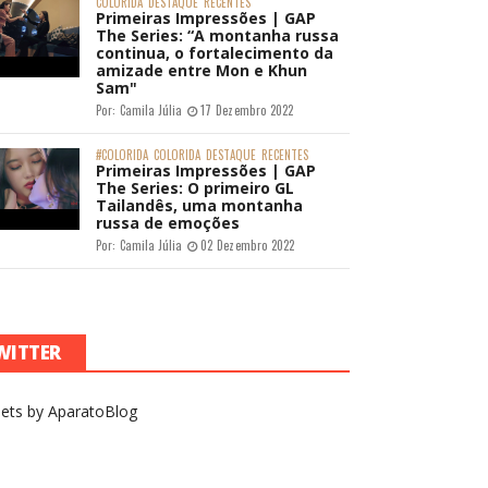
COLORIDA
DESTAQUE
RECENTES
Primeiras Impressões | GAP
The Series: “A montanha russa
continua, o fortalecimento da
amizade entre Mon e Khun
Sam"
Por:
Camila Júlia
17 Dezembro 2022
#COLORIDA
COLORIDA
DESTAQUE
RECENTES
Primeiras Impressões | GAP
The Series: O primeiro GL
Tailandês, uma montanha
russa de emoções
Por:
Camila Júlia
02 Dezembro 2022
WITTER
ets by AparatoBlog