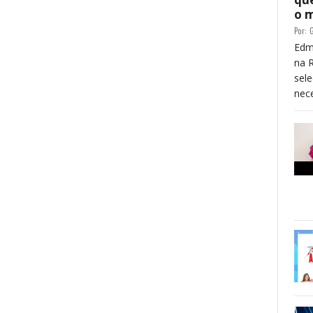
o 
Por:
G
Edm
na 
sele
nece