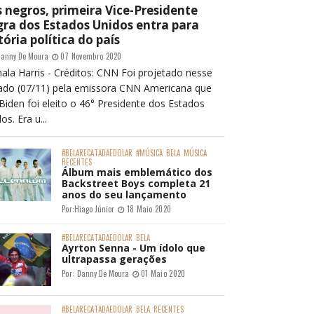
 negros, primeira Vice-Presidente
ra dos Estados Unidos entra para
tória política do país
anny De Moura
07 Novembro 2020
ala Harris - Créditos: CNN Foi projetado nesse
ado (07/11) pela emissora CNN Americana que
Biden foi eleito o 46° Presidente dos Estados
os. Era u...
#BELARECATADAEDOLAR
#MÚSICA
BELA
MÚSICA
RECENTES
Álbum mais emblemático dos
Backstreet Boys completa 21
anos do seu lançamento
Por:
Hiago Júnior
18 Maio 2020
#BELARECATADAEDOLAR
BELA
Ayrton Senna - Um ídolo que
ultrapassa gerações
Por:
Danny De Moura
01 Maio 2020
#BELARECATADAEDOLAR
BELA
RECENTES