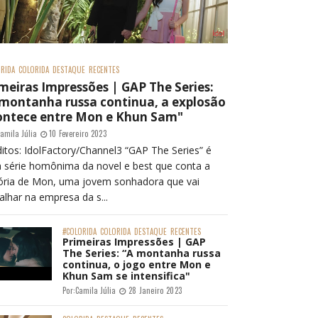
RIDA
COLORIDA
DESTAQUE
RECENTES
meiras Impressões | GAP The Series:
 montanha russa continua, a explosão
ontece entre Mon e Khun Sam"
amila Júlia
10 Fevereiro 2023
itos: IdolFactory/Channel3 “GAP The Series” é
 série homônima da novel e best que conta a
tória de Mon, uma jovem sonhadora que vai
alhar na empresa da s...
#COLORIDA
COLORIDA
DESTAQUE
RECENTES
Primeiras Impressões | GAP
The Series: “A montanha russa
continua, o jogo entre Mon e
Khun Sam se intensifica"
Por:
Camila Júlia
28 Janeiro 2023