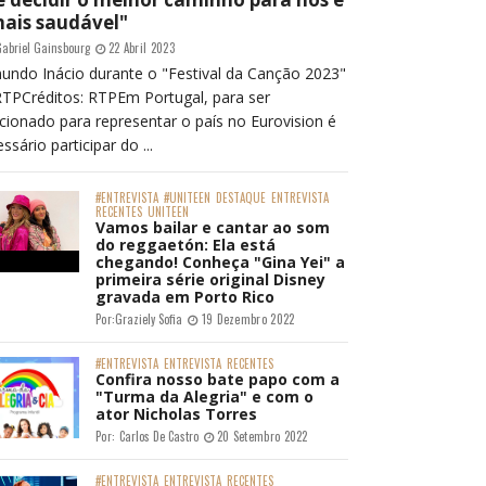
mais saudável"
abriel Gainsbourg
22 Abril 2023
undo Inácio durante o "Festival da Canção 2023"
RTPCréditos: RTPEm Portugal, para ser
cionado para representar o país no Eurovision é
ssário participar do ...
#ENTREVISTA
#UNITEEN
DESTAQUE
ENTREVISTA
RECENTES
UNITEEN
Vamos bailar e cantar ao som
do reggaetón: Ela está
chegando! Conheça "Gina Yei" a
primeira série original Disney
gravada em Porto Rico
Por:
Graziely Sofia
19 Dezembro 2022
#ENTREVISTA
ENTREVISTA
RECENTES
Confira nosso bate papo com a
"Turma da Alegria" e com o
ator Nicholas Torres
Por:
Carlos De Castro
20 Setembro 2022
#ENTREVISTA
ENTREVISTA
RECENTES