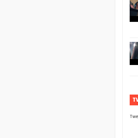
T
Twe