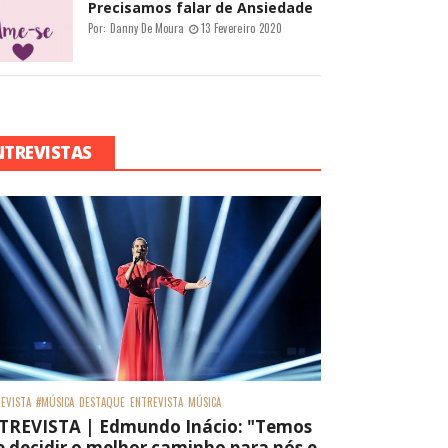
Precisamos falar de Ansiedade
Por:
Danny De Moura
13 Fevereiro 2020
NTREVISTAS
EVISTA
#MÚSICA
DESTAQUE
ENTREVISTA
MÚSICA
TREVISTA | Edmundo Inácio: "Temos
 decidir o melhor caminho para nós e