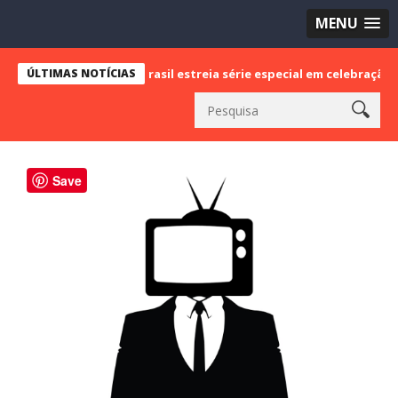
MENU
o Cultura Brasil estreia série especial em celebração ao mês da Con
ÚLTIMAS NOTÍCIAS
Save