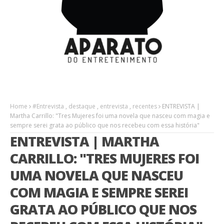
Home
#Entrevista
,
destaque
,
entrevista
,
recentes
ENTREVISTA |
Martha Carrillo: "Tres Mujeres foi uma novela que nasceu com magia e
sempre serei grata ao público que nos recebeu com essa história"
ENTREVISTA | MARTHA
CARRILLO: "TRES MUJERES FOI
UMA NOVELA QUE NASCEU
COM MAGIA E SEMPRE SEREI
GRATA AO PÚBLICO QUE NOS