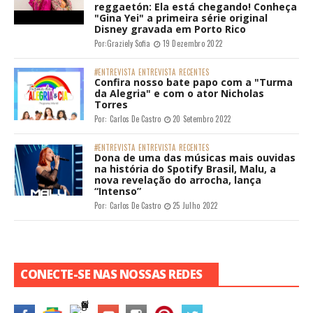
reggaetón: Ela está chegando! Conheça
"Gina Yei" a primeira série original
Disney gravada em Porto Rico
Por:
Graziely Sofia
19 Dezembro 2022
#ENTREVISTA
ENTREVISTA
RECENTES
Confira nosso bate papo com a "Turma
da Alegria" e com o ator Nicholas
Torres
Por:
Carlos De Castro
20 Setembro 2022
#ENTREVISTA
ENTREVISTA
RECENTES
Dona de uma das músicas mais ouvidas
na história do Spotify Brasil, Malu, a
nova revelação do arrocha, lança
“Intenso”
Por:
Carlos De Castro
25 Julho 2022
CONECTE-SE NAS NOSSAS REDES