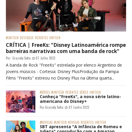
#UNITEEN
DESTAQUE
RECENTES
UNITEEN
CRÍTICA | FreeKs: "Disney Latinoamérica rompe
barreiras narrativas com uma banda de rock"
Por:
Graziely Sofia
07 Julho 2023
A banda de Rock "FreeKs" estrelada por elenco Argentino de
jovens músicos - Cortesia: Disney PlusProdução da Pampa
Films "FreeKs" estreou no Disney Plus na última quarta...
#SÉRIES
#UNITEEN
RECENTES
SÉRIES
UNITEEN
Conheça "FreeKs", a nova série latino-
americana do Disney+
Por:
Graziely Sofia
07 Junho 2023
#NOVELAS
#UNITEEN
NOVELAS
RECENTES
UNITEEN
SBT apresenta "A Infância de Romeu e
Julieta" coprodução com a Amazon