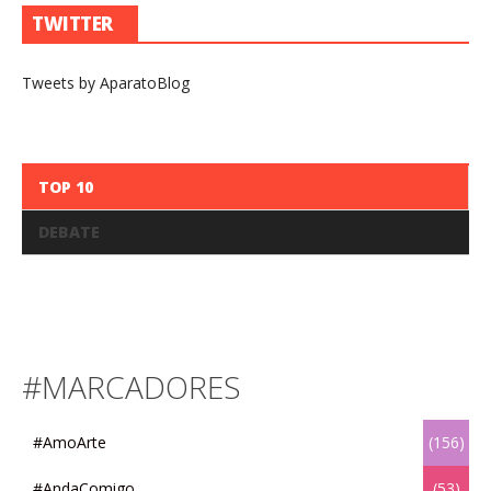
TWITTER
Tweets by AparatoBlog
TOP 10
DEBATE
#MARCADORES
#AmoArte
(156)
#AndaComigo
(53)