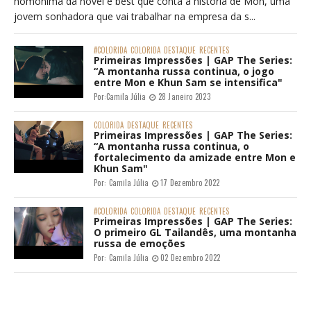
homônima da novel e best que conta a história de Mon, uma
jovem sonhadora que vai trabalhar na empresa da s...
#COLORIDA
COLORIDA
DESTAQUE
RECENTES
Primeiras Impressões | GAP The Series:
“A montanha russa continua, o jogo
entre Mon e Khun Sam se intensifica"
Por:
Camila Júlia
28 Janeiro 2023
COLORIDA
DESTAQUE
RECENTES
Primeiras Impressões | GAP The Series:
“A montanha russa continua, o
fortalecimento da amizade entre Mon e
Khun Sam"
Por:
Camila Júlia
17 Dezembro 2022
#COLORIDA
COLORIDA
DESTAQUE
RECENTES
Primeiras Impressões | GAP The Series:
O primeiro GL Tailandês, uma montanha
russa de emoções
Por:
Camila Júlia
02 Dezembro 2022