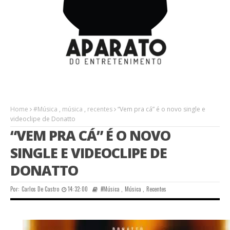
Home
#Música
,
música
,
recentes
“Vem pra cá” é o novo single e
videoclipe de Donatto
“VEM PRA CÁ” É O NOVO
SINGLE E VIDEOCLIPE DE
DONATTO
Por:
Carlos De Castro
14:32:00
#Música
,
Música
,
Recentes