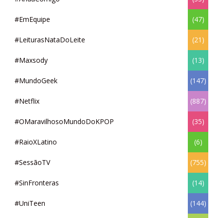
#EmEquipe
(47)
#LeiturasNataDoLeite
(21)
#Maxsody
(13)
#MundoGeek
(147)
#Netflix
(887)
#OMaravilhosoMundoDoKPOP
(35)
#RaioXLatino
(6)
#SessãoTV
(755)
#SinFronteras
(14)
#UniTeen
(144)