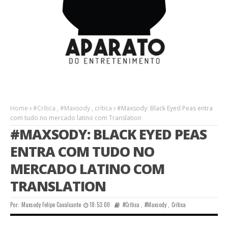
Home
#Crítica
,
#Maxsody
,
crítica
#Maxsody: Black Eyed Peas entra
com tudo no mercado latino com Translation
#MAXSODY: BLACK EYED PEAS
ENTRA COM TUDO NO
MERCADO LATINO COM
TRANSLATION
Por:
Maxsody Felipe Cavalcante
18:53:00
#Crítica
,
#Maxsody
,
Crítica