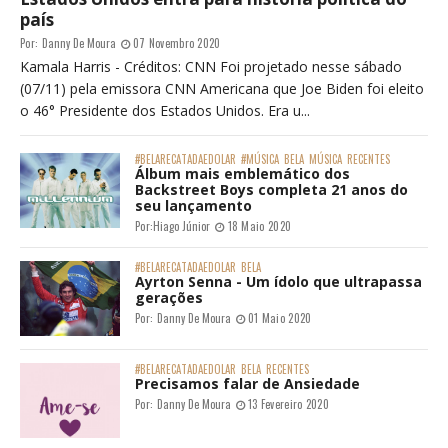
país
Por:
Danny De Moura
07 Novembro 2020
Kamala Harris - Créditos: CNN Foi projetado nesse sábado
(07/11) pela emissora CNN Americana que Joe Biden foi eleito
o 46° Presidente dos Estados Unidos. Era u...
#BELARECATADAEDOLAR
#MÚSICA
BELA
MÚSICA
RECENTES
Álbum mais emblemático dos
Backstreet Boys completa 21 anos do
seu lançamento
Por:
Hiago Júnior
18 Maio 2020
#BELARECATADAEDOLAR
BELA
Ayrton Senna - Um ídolo que ultrapassa
gerações
Por:
Danny De Moura
01 Maio 2020
#BELARECATADAEDOLAR
BELA
RECENTES
Precisamos falar de Ansiedade
Por:
Danny De Moura
13 Fevereiro 2020