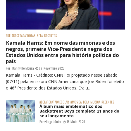
#BELARECATADAEDOLAR
BELA
RECENTES
Kamala Harris: Em nome das minorias e dos
negros, primeira Vice-Presidente negra dos
Estados Unidos entra para história política do
país
Por:
Danny De Moura
07 Novembro 2020
Kamala Harris - Créditos: CNN Foi projetado nesse sábado
(07/11) pela emissora CNN Americana que Joe Biden foi eleito
o 46° Presidente dos Estados Unidos. Era u...
#BELARECATADAEDOLAR
#MÚSICA
BELA
MÚSICA
RECENTES
Álbum mais emblemático dos
Backstreet Boys completa 21 anos do
seu lançamento
Por:
Hiago Júnior
18 Maio 2020