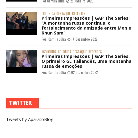
Por:
Camila Júlia
28 Janeiro 2023
COLORIDA
DESTAQUE
RECENTES
Primeiras Impressões | GAP The Series:
“A montanha russa continua, o
fortalecimento da amizade entre Mon e
Khun Sam"
Por:
Camila Júlia
17 Dezembro 2022
#COLORIDA
COLORIDA
DESTAQUE
RECENTES
Primeiras Impressões | GAP The Series:
O primeiro GL Tailandês, uma montanha
russa de emoções
Por:
Camila Júlia
02 Dezembro 2022
TWITTER
Tweets by AparatoBlog