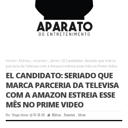
Home
#Séries
,
recentes
,
séries
El Candidato: Seriado que marca
parceria da Televisa com a Amazon estreia esse mês no Prime Video
EL CANDIDATO: SERIADO QUE
MARCA PARCERIA DA TELEVISA
COM A AMAZON ESTREIA ESSE
MÊS NO PRIME VIDEO
Por:
Hiago Júnior
10:30:00
#Séries
,
Recentes
,
Séries