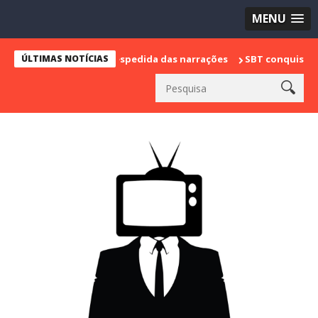
MENU
 e marca sua despedida das narrações
ÚLTIMAS NOTÍCIAS
SBT conquista a vice lide