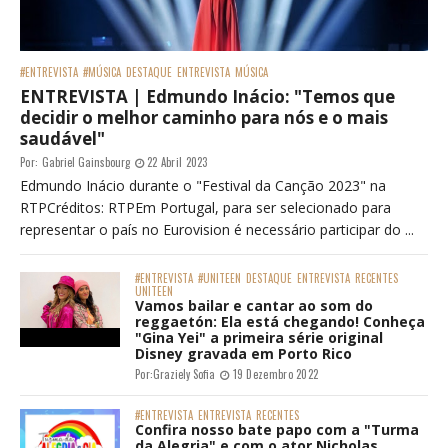
#ENTREVISTA
#MÚSICA
DESTAQUE
ENTREVISTA
MÚSICA
ENTREVISTA | Edmundo Inácio: "Temos que
decidir o melhor caminho para nós e o mais
saudável"
Por:
Gabriel Gainsbourg
22 Abril 2023
Edmundo Inácio durante o "Festival da Canção 2023" na
RTPCréditos: RTPEm Portugal, para ser selecionado para
representar o país no Eurovision é necessário participar do ...
#ENTREVISTA
#UNITEEN
DESTAQUE
ENTREVISTA
RECENTES
UNITEEN
Vamos bailar e cantar ao som do
reggaetón: Ela está chegando! Conheça
"Gina Yei" a primeira série original
Disney gravada em Porto Rico
Por:
Graziely Sofia
19 Dezembro 2022
#ENTREVISTA
ENTREVISTA
RECENTES
Confira nosso bate papo com a "Turma
da Alegria" e com o ator Nicholas