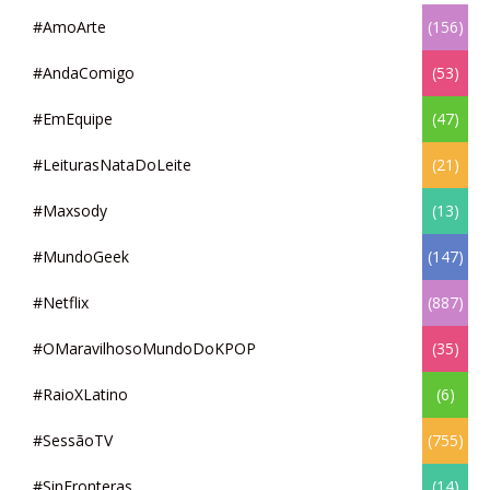
#AmoArte
(156)
#AndaComigo
(53)
#EmEquipe
(47)
#LeiturasNataDoLeite
(21)
#Maxsody
(13)
#MundoGeek
(147)
#Netflix
(887)
#OMaravilhosoMundoDoKPOP
(35)
#RaioXLatino
(6)
#SessãoTV
(755)
#SinFronteras
(14)