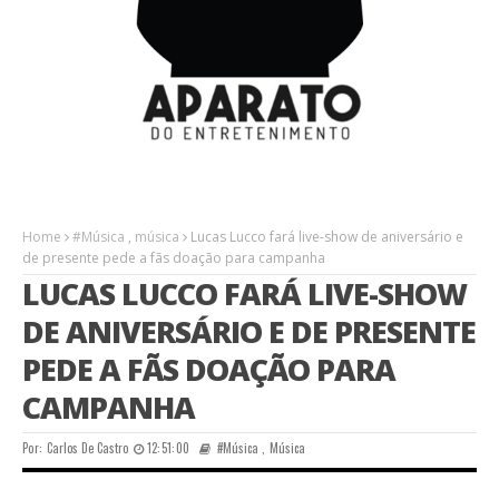
Home
#Música
,
música
Lucas Lucco fará live-show de aniversário e
de presente pede a fãs doação para campanha
LUCAS LUCCO FARÁ LIVE-SHOW
DE ANIVERSÁRIO E DE PRESENTE
PEDE A FÃS DOAÇÃO PARA
CAMPANHA
Por:
Carlos De Castro
12:51:00
#Música
,
Música