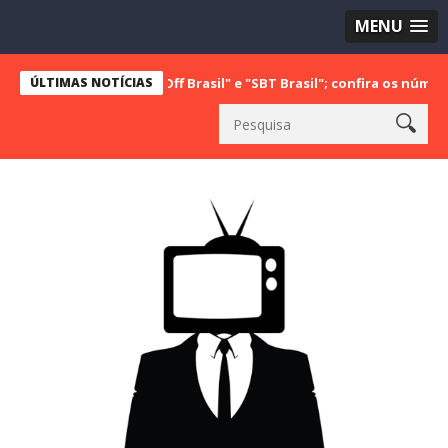
MENU
a com "Bake Off Brasil" e "SBT Brasil"; confira os números do últim
ÚLTIMAS NOTÍCIAS