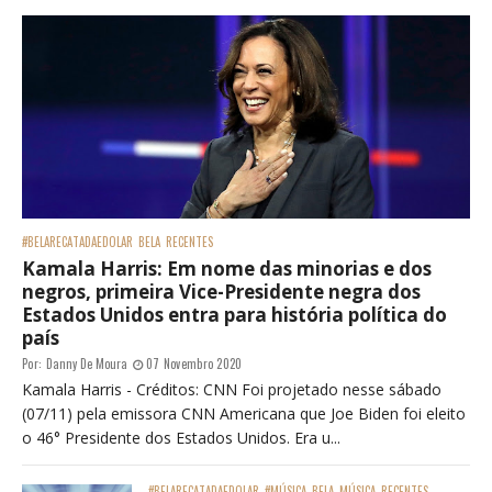
#BELARECATADAEDOLAR
BELA
RECENTES
Kamala Harris: Em nome das minorias e dos
negros, primeira Vice-Presidente negra dos
Estados Unidos entra para história política do
país
Por:
Danny De Moura
07 Novembro 2020
Kamala Harris - Créditos: CNN Foi projetado nesse sábado
(07/11) pela emissora CNN Americana que Joe Biden foi eleito
o 46° Presidente dos Estados Unidos. Era u...
#BELARECATADAEDOLAR
#MÚSICA
BELA
MÚSICA
RECENTES