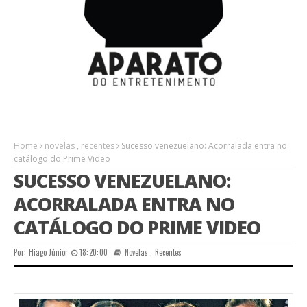
Home
novelas
,
recentes
Sucesso venezuelano: Acorralada entra no
catálogo do Prime Video
SUCESSO VENEZUELANO:
ACORRALADA ENTRA NO
CATÁLOGO DO PRIME VIDEO
Por:
Hiago Júnior
18:20:00
Novelas
,
Recentes