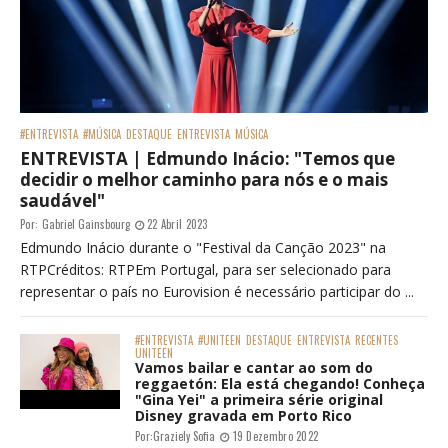
#ENTREVISTA
#MÚSICA
DESTAQUE
ENTREVISTA
MÚSICA
ENTREVISTA | Edmundo Inácio: "Temos que
decidir o melhor caminho para nós e o mais
saudável"
Por:
Gabriel Gainsbourg
22 Abril 2023
Edmundo Inácio durante o "Festival da Canção 2023" na
RTPCréditos: RTPEm Portugal, para ser selecionado para
representar o país no Eurovision é necessário participar do ...
#ENTREVISTA
#UNITEEN
DESTAQUE
ENTREVISTA
RECENTES
UNITEEN
Vamos bailar e cantar ao som do
reggaetón: Ela está chegando! Conheça
"Gina Yei" a primeira série original
Disney gravada em Porto Rico
Por:
Graziely Sofia
19 Dezembro 2022