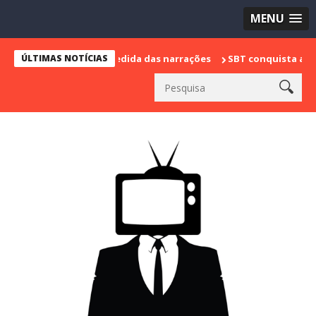
MENU
rca sua despedida das narrações
ÚLTIMAS NOTÍCIAS
SBT conquista a vice liderança 