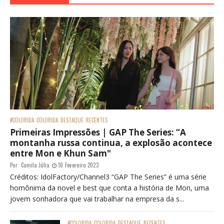
#COLORIDA
COLORIDA
DESTAQUE
RECENTES
Primeiras Impressões | GAP The Series: “A
montanha russa continua, a explosão acontece
entre Mon e Khun Sam"
Por:
Camila Júlia
10 Fevereiro 2023
Créditos: IdolFactory/Channel3 “GAP The Series” é uma série
homônima da novel e best que conta a história de Mon, uma
jovem sonhadora que vai trabalhar na empresa da s...
#COLORIDA
COLORIDA
DESTAQUE
RECENTES