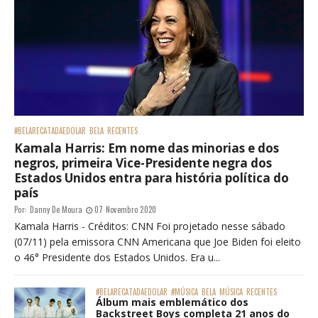
#BELARECATADAEDOLAR
BELA
RECENTES
Kamala Harris: Em nome das minorias e dos
negros, primeira Vice-Presidente negra dos
Estados Unidos entra para história política do
país
Por:
Danny De Moura
07 Novembro 2020
Kamala Harris - Créditos: CNN Foi projetado nesse sábado
(07/11) pela emissora CNN Americana que Joe Biden foi eleito
o 46° Presidente dos Estados Unidos. Era u...
#BELARECATADAEDOLAR
#MÚSICA
BELA
MÚSICA
RECENTES
Álbum mais emblemático dos
Backstreet Boys completa 21 anos do