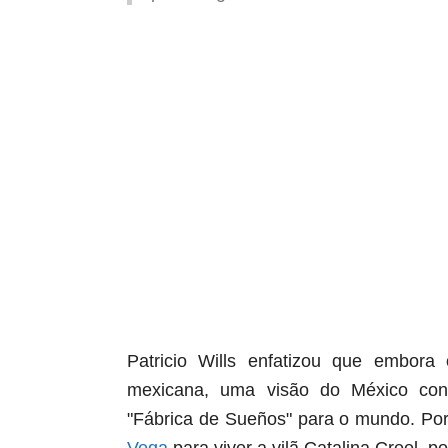
Patricio Wills enfatizou que embor
mexicana, uma visão do México con
"Fábrica de Sueños" para o mundo. Por
Vega
para viver a vilã Catalina Creel, 