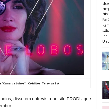
dos
neg
his
Por:
D
Kam
sáb
Joe 
Unid
"Cuna de Lobos" - Créditos: Televisa S.A
Estudios, disse em entrevista ao site PRODU que
tembro.