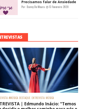
Precisamos falar de Ansiedade
Por:
Danny De Moura
13 Fevereiro 2020
NTREVISTAS
EVISTA
#MÚSICA
DESTAQUE
ENTREVISTA
MÚSICA
TREVISTA | Edmundo Inácio: "Temos
 decidir o melhor caminho para nós e