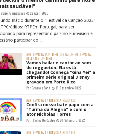
mais saudável"
abriel Gainsbourg
22 Abril 2023
undo Inácio durante o "Festival da Canção 2023"
RTPCréditos: RTPEm Portugal, para ser
cionado para representar o país no Eurovision é
ssário participar do ...
#ENTREVISTA
#UNITEEN
DESTAQUE
ENTREVISTA
RECENTES
UNITEEN
Vamos bailar e cantar ao som
do reggaetón: Ela está
chegando! Conheça "Gina Yei" a
primeira série original Disney
gravada em Porto Rico
Por:
Graziely Sofia
19 Dezembro 2022
#ENTREVISTA
ENTREVISTA
RECENTES
Confira nosso bate papo com a
"Turma da Alegria" e com o
ator Nicholas Torres
Por:
Carlos De Castro
20 Setembro 2022
#ENTREVISTA
ENTREVISTA
RECENTES