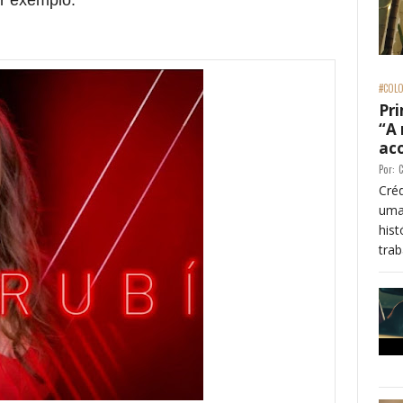
#COLO
Pri
“A
ac
Por:
C
Créd
uma
his
trab