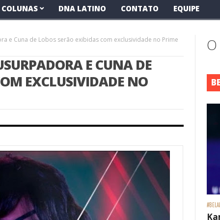
COLUNAS
DNA LATINO
CONTATO
EQUIPE
ora e Cuna de Lobos serão exibidas com exclusividade no Prime
O
 USURPADORA E CUNA DE
COM EXCLUSIVIDADE NO
B
#BELA
Ka