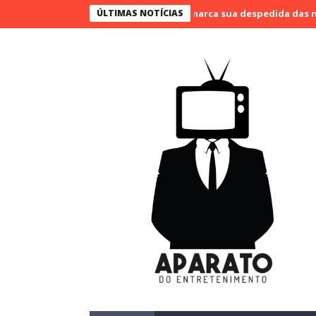
o Bueno narra o último jogo e marca sua despedida das narrações
ÚLTIMAS NOTÍCIAS