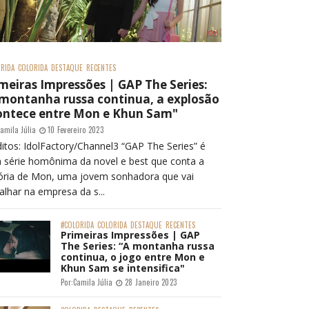
RIDA
COLORIDA
DESTAQUE
RECENTES
meiras Impressões | GAP The Series:
 montanha russa continua, a explosão
ontece entre Mon e Khun Sam"
amila Júlia
10 Fevereiro 2023
itos: IdolFactory/Channel3 “GAP The Series” é
 série homônima da novel e best que conta a
tória de Mon, uma jovem sonhadora que vai
alhar na empresa da s...
#COLORIDA
COLORIDA
DESTAQUE
RECENTES
Primeiras Impressões | GAP
The Series: “A montanha russa
continua, o jogo entre Mon e
Khun Sam se intensifica"
Por:
Camila Júlia
28 Janeiro 2023