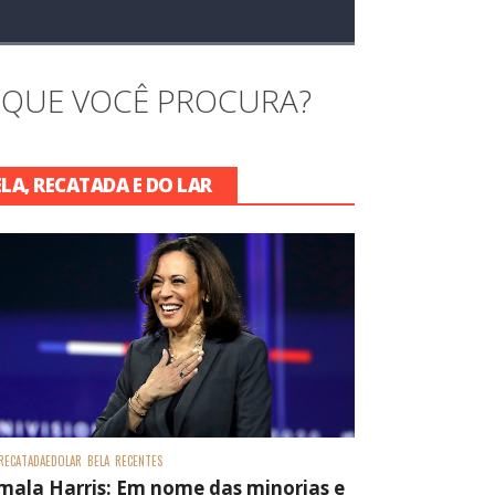
 QUE VOCÊ PROCURA?
ELA, RECATADA E DO LAR
RECATADAEDOLAR
BELA
RECENTES
mala Harris: Em nome das minorias e