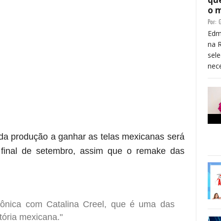
o 
Por:
G
Edm
na 
sele
nece
nda produção a ganhar as telas mexicanas será
final de setembro, assim que o remake das
icônica com Catalina Creel, que é uma das
ória mexicana."