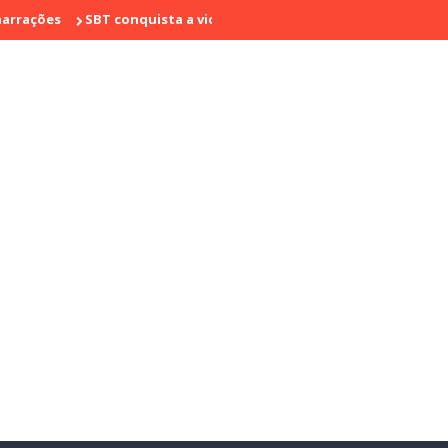
SBT conquista a vice liderança com "Bake Off Brasil" e "SBT Bras