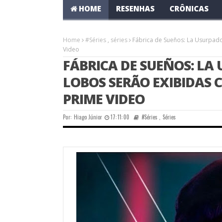
HOME
RESENHAS
CRÔNICAS
Home
#Séries
,
séries
Fábrica de Sueños: La Usurpad
Video
FÁBRICA DE SUEÑOS: LA
LOBOS SERÃO EXIBIDAS 
PRIME VIDEO
Por:
Hiago Júnior
17:11:00
#Séries
,
Séries