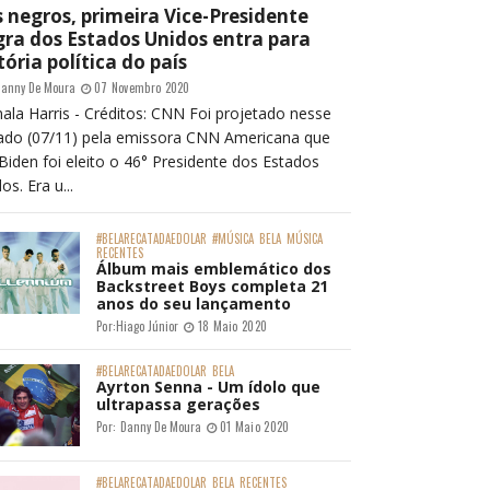
 negros, primeira Vice-Presidente
ra dos Estados Unidos entra para
tória política do país
anny De Moura
07 Novembro 2020
ala Harris - Créditos: CNN Foi projetado nesse
ado (07/11) pela emissora CNN Americana que
Biden foi eleito o 46° Presidente dos Estados
os. Era u...
#BELARECATADAEDOLAR
#MÚSICA
BELA
MÚSICA
RECENTES
Álbum mais emblemático dos
Backstreet Boys completa 21
anos do seu lançamento
Por:
Hiago Júnior
18 Maio 2020
#BELARECATADAEDOLAR
BELA
Ayrton Senna - Um ídolo que
ultrapassa gerações
Por:
Danny De Moura
01 Maio 2020
#BELARECATADAEDOLAR
BELA
RECENTES