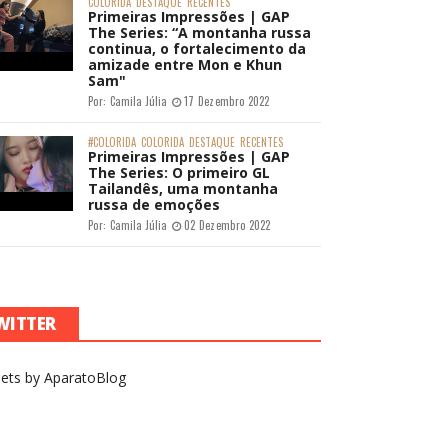
COLORIDA
DESTAQUE
RECENTES
Primeiras Impressões | GAP
The Series: “A montanha russa
continua, o fortalecimento da
amizade entre Mon e Khun
Sam"
Por:
Camila Júlia
17 Dezembro 2022
#COLORIDA
COLORIDA
DESTAQUE
RECENTES
Primeiras Impressões | GAP
The Series: O primeiro GL
Tailandês, uma montanha
russa de emoções
Por:
Camila Júlia
02 Dezembro 2022
WITTER
ets by AparatoBlog