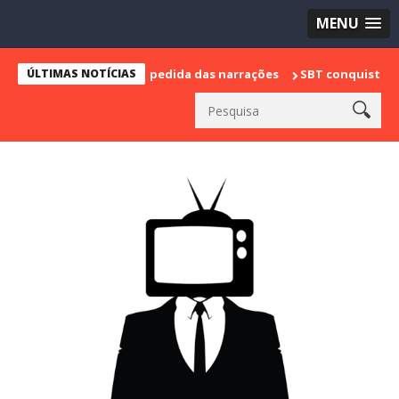
MENU
 marca sua despedida das narrações
ÚLTIMAS NOTÍCIAS
SBT conquista a vice lidera