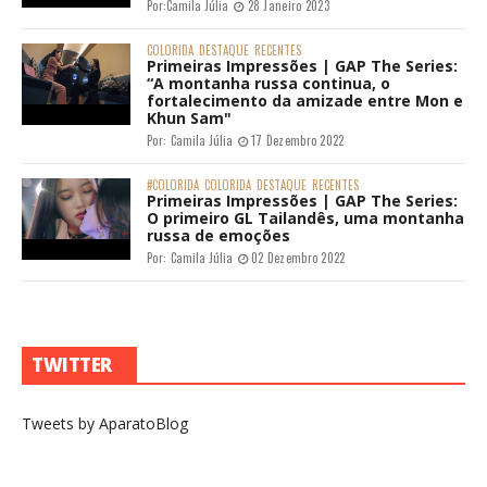
Por:
Camila Júlia
28 Janeiro 2023
COLORIDA
DESTAQUE
RECENTES
Primeiras Impressões | GAP The Series:
“A montanha russa continua, o
fortalecimento da amizade entre Mon e
Khun Sam"
Por:
Camila Júlia
17 Dezembro 2022
#COLORIDA
COLORIDA
DESTAQUE
RECENTES
Primeiras Impressões | GAP The Series:
O primeiro GL Tailandês, uma montanha
russa de emoções
Por:
Camila Júlia
02 Dezembro 2022
TWITTER
Tweets by AparatoBlog