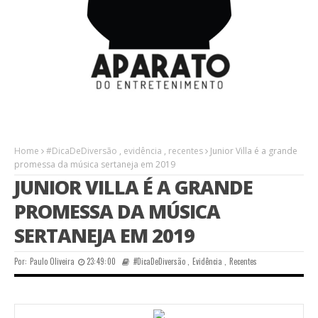
Home
#DicaDeDiversão
,
evidência
,
recentes
Junior Villa é a grande
promessa da música sertaneja em 2019
JUNIOR VILLA É A GRANDE
PROMESSA DA MÚSICA
SERTANEJA EM 2019
Por:
Paulo Oliveira
23:49:00
#DicaDeDiversão
,
Evidência
,
Recentes