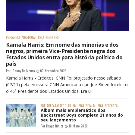
#BELARECATADAEDOLAR
BELA
RECENTES
Kamala Harris: Em nome das minorias e dos
negros, primeira Vice-Presidente negra dos
Estados Unidos entra para história política do
país
Por:
Danny De Moura
07 Novembro 2020
Kamala Harris - Créditos: CNN Foi projetado nesse sábado
(07/11) pela emissora CNN Americana que Joe Biden foi eleito
o 46° Presidente dos Estados Unidos. Era u...
#BELARECATADAEDOLAR
#MÚSICA
BELA
MÚSICA
RECENTES
Álbum mais emblemático dos
Backstreet Boys completa 21 anos do
seu lançamento
Por:
Hiago Júnior
18 Maio 2020