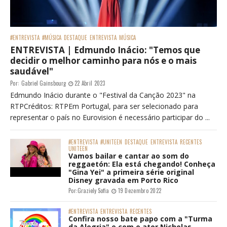
#ENTREVISTA
#MÚSICA
DESTAQUE
ENTREVISTA
MÚSICA
ENTREVISTA | Edmundo Inácio: "Temos que
decidir o melhor caminho para nós e o mais
saudável"
Por:
Gabriel Gainsbourg
22 Abril 2023
Edmundo Inácio durante o "Festival da Canção 2023" na
RTPCréditos: RTPEm Portugal, para ser selecionado para
representar o país no Eurovision é necessário participar do ...
#ENTREVISTA
#UNITEEN
DESTAQUE
ENTREVISTA
RECENTES
UNITEEN
Vamos bailar e cantar ao som do
reggaetón: Ela está chegando! Conheça
"Gina Yei" a primeira série original
Disney gravada em Porto Rico
Por:
Graziely Sofia
19 Dezembro 2022
#ENTREVISTA
ENTREVISTA
RECENTES
Confira nosso bate papo com a "Turma
da Alegria" e com o ator Nicholas