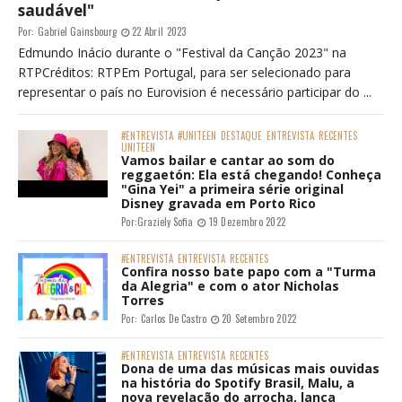
saudável"
Por:
Gabriel Gainsbourg
22 Abril 2023
Edmundo Inácio durante o "Festival da Canção 2023" na
RTPCréditos: RTPEm Portugal, para ser selecionado para
representar o país no Eurovision é necessário participar do ...
#ENTREVISTA
#UNITEEN
DESTAQUE
ENTREVISTA
RECENTES
UNITEEN
Vamos bailar e cantar ao som do
reggaetón: Ela está chegando! Conheça
"Gina Yei" a primeira série original
Disney gravada em Porto Rico
Por:
Graziely Sofia
19 Dezembro 2022
#ENTREVISTA
ENTREVISTA
RECENTES
Confira nosso bate papo com a "Turma
da Alegria" e com o ator Nicholas
Torres
Por:
Carlos De Castro
20 Setembro 2022
#ENTREVISTA
ENTREVISTA
RECENTES
Dona de uma das músicas mais ouvidas
na história do Spotify Brasil, Malu, a
nova revelação do arrocha, lança