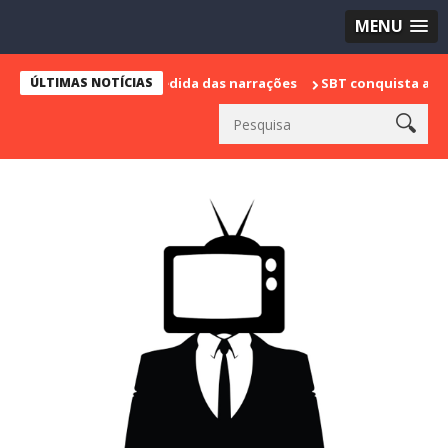
MENU
arca sua despedida das narrações
ÚLTIMAS NOTÍCIAS
SBT conquista a vice liderança