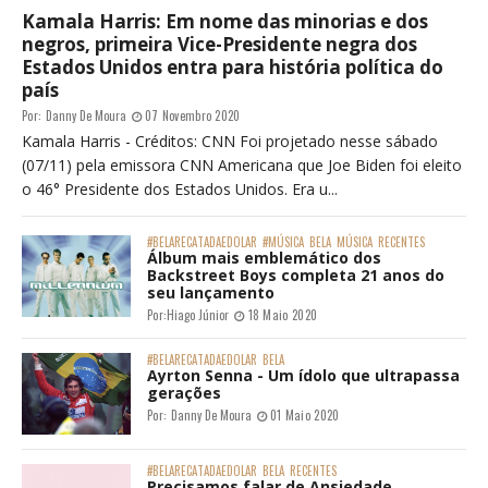
Kamala Harris: Em nome das minorias e dos
negros, primeira Vice-Presidente negra dos
Estados Unidos entra para história política do
país
Por:
Danny De Moura
07 Novembro 2020
Kamala Harris - Créditos: CNN Foi projetado nesse sábado
(07/11) pela emissora CNN Americana que Joe Biden foi eleito
o 46° Presidente dos Estados Unidos. Era u...
#BELARECATADAEDOLAR
#MÚSICA
BELA
MÚSICA
RECENTES
Álbum mais emblemático dos
Backstreet Boys completa 21 anos do
seu lançamento
Por:
Hiago Júnior
18 Maio 2020
#BELARECATADAEDOLAR
BELA
Ayrton Senna - Um ídolo que ultrapassa
gerações
Por:
Danny De Moura
01 Maio 2020
#BELARECATADAEDOLAR
BELA
RECENTES
Precisamos falar de Ansiedade