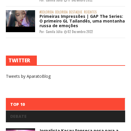
Por:
Camila Júlia
17 Dezembro 2022
#COLORIDA
COLORIDA
DESTAQUE
RECENTES
Primeiras Impressões | GAP The Series:
O primeiro GL Tailandês, uma montanha
russa de emoções
Por:
Camila Júlia
02 Dezembro 2022
TWITTER
Tweets by AparatoBlog
TOP 10
DEBATE
Jornalista Kacau Fonseca posa para a