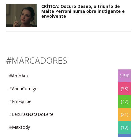
CRÍTICA: Oscuro Deseo, o triunfo de
Maite Perroni numa obra instigante e
envolvente
#MARCADORES
#AmoArte
(156)
#AndaComigo
(53)
#EmEquipe
(47)
#LeiturasNataDoLeite
(21)
#Maxsody
(13)