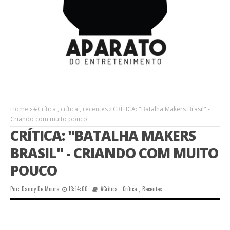
Home
#Crítica
,
crítica
,
recentes
CRÍTICA: "Batalha Makers Brasil" -
Criando com muito pouco
CRÍTICA: "BATALHA MAKERS
BRASIL" - CRIANDO COM MUITO
POUCO
Por:
Danny De Moura
13:14:00
#Crítica
,
Crítica
,
Recentes