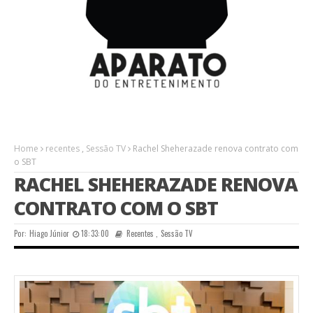
Home
recentes
,
Sessão TV
Rachel Sheherazade renova contrato com
o SBT
RACHEL SHEHERAZADE RENOVA
CONTRATO COM O SBT
Por:
Hiago Júnior
18:33:00
Recentes
,
Sessão TV