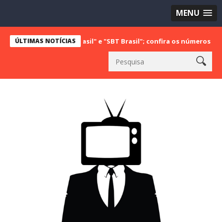
MENU
"Bake Off Brasil" e "SBT Brasil"; confira os números do último sába
ÚLTIMAS NOTÍCIAS