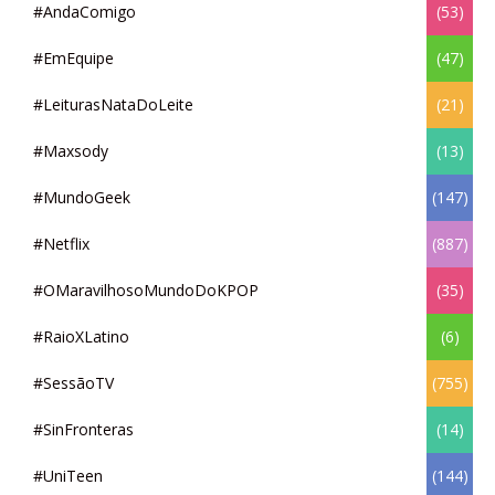
#AndaComigo
(53)
#EmEquipe
(47)
#LeiturasNataDoLeite
(21)
#Maxsody
(13)
#MundoGeek
(147)
#Netflix
(887)
#OMaravilhosoMundoDoKPOP
(35)
#RaioXLatino
(6)
#SessãoTV
(755)
#SinFronteras
(14)
#UniTeen
(144)