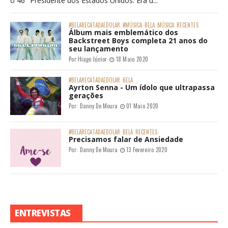
o 46° Presidente dos Estados Unidos. Era u...
#BELARECATADAEDOLAR
#MÚSICA
BELA
MÚSICA
RECENTES
Álbum mais emblemático dos
Backstreet Boys completa 21 anos do
seu lançamento
Por:
Hiago Júnior
18 Maio 2020
#BELARECATADAEDOLAR
BELA
Ayrton Senna - Um ídolo que ultrapassa
gerações
Por:
Danny De Moura
01 Maio 2020
#BELARECATADAEDOLAR
BELA
RECENTES
Precisamos falar de Ansiedade
Por:
Danny De Moura
13 Fevereiro 2020
ENTREVISTAS