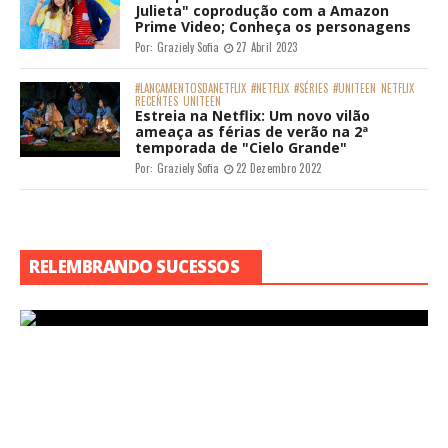
Julieta" coprodução com a Amazon
Prime Video; Conheça os personagens
Por:
Graziely Sofia
27 Abril 2023
#LANÇAMENTOSDANETFLIX
#NETFLIX
#SÉRIES
#UNITEEN
NETFLIX
RECENTES
UNITEEN
Estreia na Netflix: Um novo vilão
ameaça as férias de verão na 2ª
temporada de "Cielo Grande"
Por:
Graziely Sofia
22 Dezembro 2022
RELEMBRANDO SUCESSOS