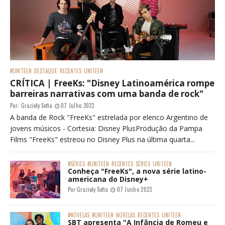
#UNITEEN
DESTAQUE
RECENTES
UNITEEN
CRÍTICA | FreeKs: "Disney Latinoamérica rompe
barreiras narrativas com uma banda de rock"
Por:
Graziely Sofia
07 Julho 2023
A banda de Rock "FreeKs" estrelada por elenco Argentino de
jovens músicos - Cortesia: Disney PlusProdução da Pampa
Films "FreeKs" estreou no Disney Plus na última quarta...
#SÉRIES
#UNITEEN
RECENTES
SÉRIES
UNITEEN
Conheça "FreeKs", a nova série latino-
americana do Disney+
Por:
Graziely Sofia
07 Junho 2023
#NOVELAS
#UNITEEN
NOVELAS
RECENTES
UNITEEN
SBT apresenta "A Infância de Romeu e