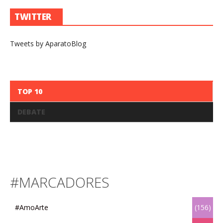
TWITTER
Tweets by AparatoBlog
TOP 10
DEBATE
#MARCADORES
#AmoArte
(156)