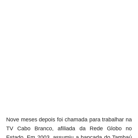
aqui termina o anuncio (coloque tinta branca sobre essa frase)
Nove meses depois foi chamada para trabalhar na
TV Cabo Branco, afiliada da Rede Globo no
Estado. Em 2003, assumiu a bancada do Tambaú