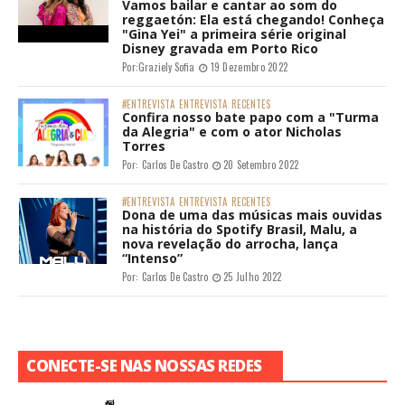
Vamos bailar e cantar ao som do
reggaetón: Ela está chegando! Conheça
"Gina Yei" a primeira série original
Disney gravada em Porto Rico
Por:
Graziely Sofia
19 Dezembro 2022
#ENTREVISTA
ENTREVISTA
RECENTES
Confira nosso bate papo com a "Turma
da Alegria" e com o ator Nicholas
Torres
Por:
Carlos De Castro
20 Setembro 2022
#ENTREVISTA
ENTREVISTA
RECENTES
Dona de uma das músicas mais ouvidas
na história do Spotify Brasil, Malu, a
nova revelação do arrocha, lança
“Intenso”
Por:
Carlos De Castro
25 Julho 2022
CONECTE-SE NAS NOSSAS REDES