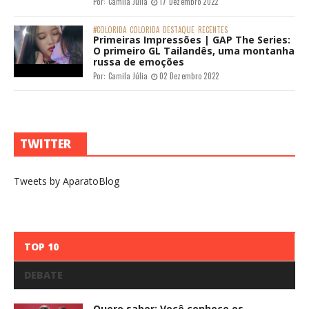
Por:
Camila Júlia
17 Dezembro 2022
#COLORIDA
COLORIDA
DESTAQUE
RECENTES
Primeiras Impressões | GAP The Series:
O primeiro GL Tailandês, uma montanha
russa de emoções
Por:
Camila Júlia
02 Dezembro 2022
TWITTER
Tweets by AparatoBlog
TOP 10
DEBATE
Quero saber: Você conhece os