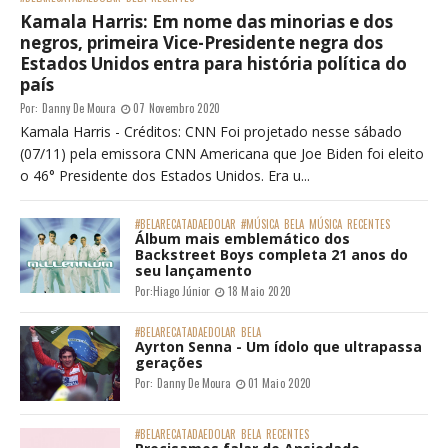
Kamala Harris: Em nome das minorias e dos
negros, primeira Vice-Presidente negra dos
Estados Unidos entra para história política do
país
Por:
Danny De Moura
07 Novembro 2020
Kamala Harris - Créditos: CNN Foi projetado nesse sábado
(07/11) pela emissora CNN Americana que Joe Biden foi eleito
o 46° Presidente dos Estados Unidos. Era u...
#BELARECATADAEDOLAR
#MÚSICA
BELA
MÚSICA
RECENTES
Álbum mais emblemático dos
Backstreet Boys completa 21 anos do
seu lançamento
Por:
Hiago Júnior
18 Maio 2020
#BELARECATADAEDOLAR
BELA
Ayrton Senna - Um ídolo que ultrapassa
gerações
Por:
Danny De Moura
01 Maio 2020
#BELARECATADAEDOLAR
BELA
RECENTES