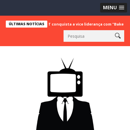
MENU
ÚLTIMAS NOTÍCIAS
SBT conquista a vice liderança com "Bake Off Brasil" e 