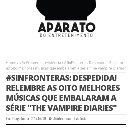
Home
#SinFronteras
,
evidência
#SinFronteras: Despedida! Relembre
as oito melhores músicas que embalaram a série "The Vampire Diaries"
#SINFRONTERAS: DESPEDIDA!
RELEMBRE AS OITO MELHORES
MÚSICAS QUE EMBALARAM A
SÉRIE "THE VAMPIRE DIARIES"
Por:
Hiago Júnior
15:56:00
#SinFronteras
,
Evidência