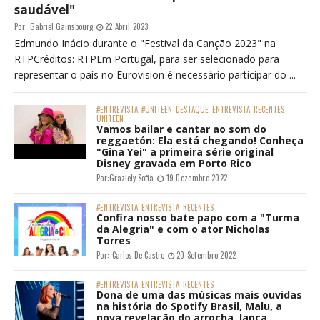
saudável"
Por:
Gabriel Gainsbourg
22 Abril 2023
Edmundo Inácio durante o "Festival da Canção 2023" na
RTPCréditos: RTPEm Portugal, para ser selecionado para
representar o país no Eurovision é necessário participar do ...
#ENTREVISTA
#UNITEEN
DESTAQUE
ENTREVISTA
RECENTES
UNITEEN
Vamos bailar e cantar ao som do
reggaetón: Ela está chegando! Conheça
"Gina Yei" a primeira série original
Disney gravada em Porto Rico
Por:
Graziely Sofia
19 Dezembro 2022
#ENTREVISTA
ENTREVISTA
RECENTES
Confira nosso bate papo com a "Turma
da Alegria" e com o ator Nicholas
Torres
Por:
Carlos De Castro
20 Setembro 2022
#ENTREVISTA
ENTREVISTA
RECENTES
Dona de uma das músicas mais ouvidas
na história do Spotify Brasil, Malu, a
nova revelação do arrocha, lança