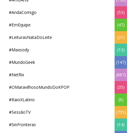
#AndaComigo
(53)
#EmEquipe
(47)
#LeiturasNataDoLeite
(21)
#Maxsody
(13)
#MundoGeek
(147)
#Netflix
(887)
#OMaravilhosoMundoDoKPOP
(35)
#RaioXLatino
(6)
#SessãoTV
(755)
#SinFronteras
(14)