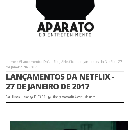
Home
#LançamentosDaNetflix
,
#Netflix
Lançamentos da Netflix - 27
de Janeiro de 2017
LANÇAMENTOS DA NETFLIX -
27 DE JANEIRO DE 2017
Por:
Hiago Júnior
19:33:00
#LançamentosDaNetflix
,
#Netflix