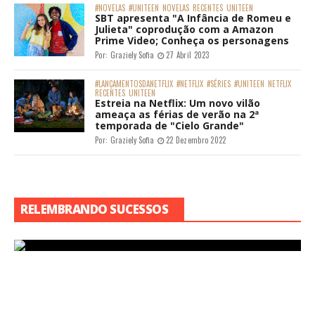
#NOVELAS
#UNITEEN
NOVELAS
RECENTES
UNITEEN
SBT apresenta "A Infância de Romeu e
Julieta" coprodução com a Amazon
Prime Video; Conheça os personagens
Por:
Graziely Sofia
27 Abril 2023
#LANÇAMENTOSDANETFLIX
#NETFLIX
#SÉRIES
#UNITEEN
NETFLIX
RECENTES
UNITEEN
Estreia na Netflix: Um novo vilão
ameaça as férias de verão na 2ª
temporada de "Cielo Grande"
Por:
Graziely Sofia
22 Dezembro 2022
RELEMBRANDO SUCESSOS