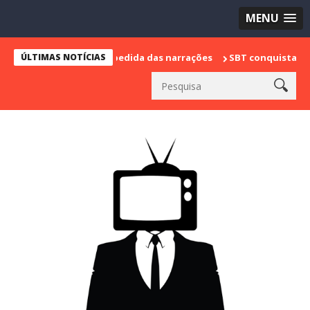
MENU
e marca sua despedida das narrações
ÚLTIMAS NOTÍCIAS
SBT conquista a vice lidera