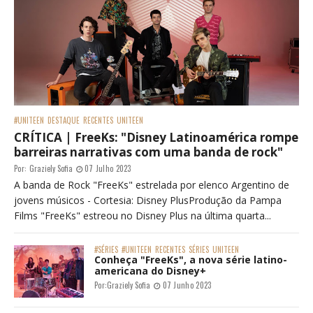
#UNITEEN
DESTAQUE
RECENTES
UNITEEN
CRÍTICA | FreeKs: "Disney Latinoamérica rompe
barreiras narrativas com uma banda de rock"
Por:
Graziely Sofia
07 Julho 2023
A banda de Rock "FreeKs" estrelada por elenco Argentino de
jovens músicos - Cortesia: Disney PlusProdução da Pampa
Films "FreeKs" estreou no Disney Plus na última quarta...
#SÉRIES
#UNITEEN
RECENTES
SÉRIES
UNITEEN
Conheça "FreeKs", a nova série latino-
americana do Disney+
Por:
Graziely Sofia
07 Junho 2023