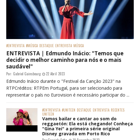
#ENTREVISTA
#MÚSICA
DESTAQUE
ENTREVISTA
MÚSICA
ENTREVISTA | Edmundo Inácio: "Temos que
decidir o melhor caminho para nós e o mais
saudável"
Por:
Gabriel Gainsbourg
22 Abril 2023
Edmundo Inácio durante o "Festival da Canção 2023" na
RTPCréditos: RTPEm Portugal, para ser selecionado para
representar o país no Eurovision é necessário participar do ...
#ENTREVISTA
#UNITEEN
DESTAQUE
ENTREVISTA
RECENTES
UNITEEN
Vamos bailar e cantar ao som do
reggaetón: Ela está chegando! Conheça
"Gina Yei" a primeira série original
Disney gravada em Porto Rico
Por:
Graziely Sofia
19 Dezembro 2022