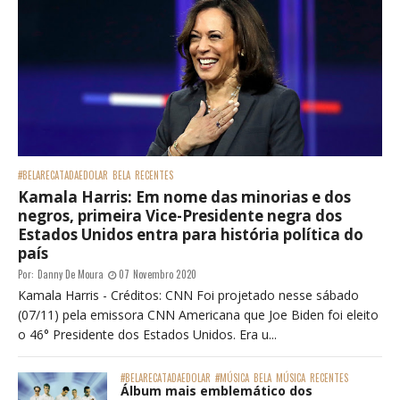
#BELARECATADAEDOLAR
BELA
RECENTES
Kamala Harris: Em nome das minorias e dos
negros, primeira Vice-Presidente negra dos
Estados Unidos entra para história política do
país
Por:
Danny De Moura
07 Novembro 2020
Kamala Harris - Créditos: CNN Foi projetado nesse sábado
(07/11) pela emissora CNN Americana que Joe Biden foi eleito
o 46° Presidente dos Estados Unidos. Era u...
#BELARECATADAEDOLAR
#MÚSICA
BELA
MÚSICA
RECENTES
Álbum mais emblemático dos