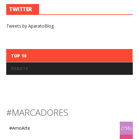
TWITTER
Tweets by AparatoBlog
TOP 10
DEBATE
#MARCADORES
#AmoArte
(156)