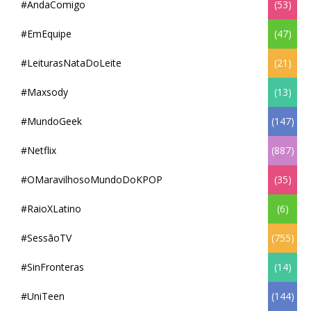
#AndaComigo
(53)
#EmEquipe
(47)
#LeiturasNataDoLeite
(21)
#Maxsody
(13)
#MundoGeek
(147)
#Netflix
(887)
#OMaravilhosoMundoDoKPOP
(35)
#RaioXLatino
(6)
#SessãoTV
(755)
#SinFronteras
(14)
#UniTeen
(144)