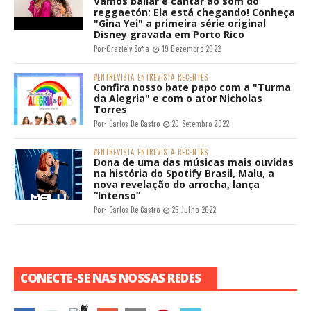
Vamos bailar e cantar ao som do
reggaetón: Ela está chegando! Conheça
"Gina Yei" a primeira série original
Disney gravada em Porto Rico
Por:
Graziely Sofia
19 Dezembro 2022
#ENTREVISTA
ENTREVISTA
RECENTES
Confira nosso bate papo com a "Turma
da Alegria" e com o ator Nicholas
Torres
Por:
Carlos De Castro
20 Setembro 2022
#ENTREVISTA
ENTREVISTA
RECENTES
Dona de uma das músicas mais ouvidas
na história do Spotify Brasil, Malu, a
nova revelação do arrocha, lança
“Intenso”
Por:
Carlos De Castro
25 Julho 2022
CONECTE-SE NAS NOSSAS REDES