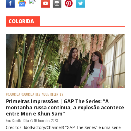
COLORIDA
#COLORIDA
COLORIDA
DESTAQUE
RECENTES
Primeiras Impressões | GAP The Series: “A
montanha russa continua, a explosão acontece
entre Mon e Khun Sam"
Por:
Camila Júlia
10 Fevereiro 2023
Créditos: IdolFactory/Channel3 “GAP The Series” é uma série