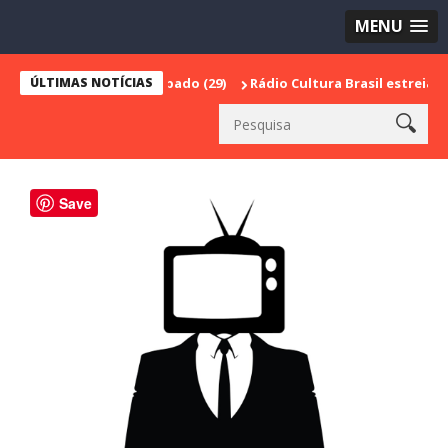
MENU
os do último sábado (29)
ÚLTIMAS NOTÍCIAS
Rádio Cultura Brasil estreia série espe
Save