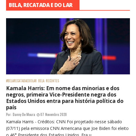
BELA, RECATADA E DO LAR
#BELARECATADAEDOLAR
BELA
RECENTES
Kamala Harris: Em nome das minorias e dos
negros, primeira Vice-Presidente negra dos
Estados Unidos entra para história política do
país
Por:
Danny De Moura
07 Novembro 2020
Kamala Harris - Créditos: CNN Foi projetado nesse sábado
(07/11) pela emissora CNN Americana que Joe Biden foi eleito
o 46° Presidente dos Estados Unidos. Era u...