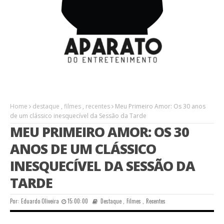
Home
destaque
,
filmes
,
recentes
Meu Primeiro Amor: Os 30 anos
de um clássico inesquecível da Sessão da Tarde
MEU PRIMEIRO AMOR: OS 30
ANOS DE UM CLÁSSICO
INESQUECÍVEL DA SESSÃO DA
TARDE
Por:
Eduardo Oliveira
15:00:00
Destaque
,
Filmes
,
Recentes