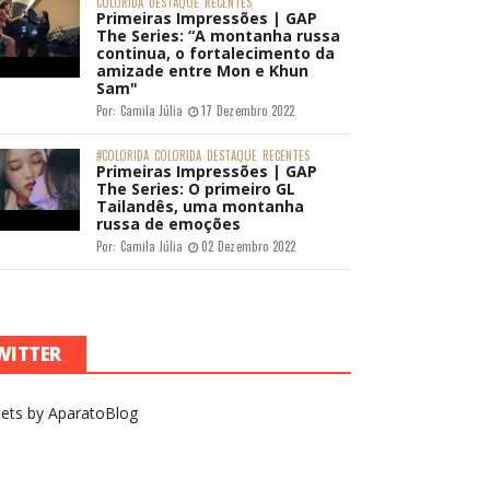
COLORIDA
DESTAQUE
RECENTES
Primeiras Impressões | GAP
The Series: “A montanha russa
continua, o fortalecimento da
amizade entre Mon e Khun
Sam"
Por:
Camila Júlia
17 Dezembro 2022
#COLORIDA
COLORIDA
DESTAQUE
RECENTES
Primeiras Impressões | GAP
The Series: O primeiro GL
Tailandês, uma montanha
russa de emoções
Por:
Camila Júlia
02 Dezembro 2022
WITTER
ets by AparatoBlog