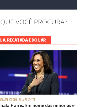
 QUE VOCÊ PROCURA?
ELA, RECATADA E DO LAR
RECATADAEDOLAR
BELA
RECENTES
mala Harris: Em nome das minorias e