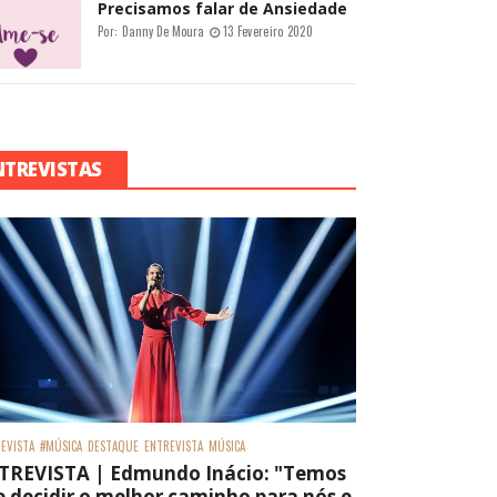
Precisamos falar de Ansiedade
Por:
Danny De Moura
13 Fevereiro 2020
NTREVISTAS
EVISTA
#MÚSICA
DESTAQUE
ENTREVISTA
MÚSICA
TREVISTA | Edmundo Inácio: "Temos
 decidir o melhor caminho para nós e