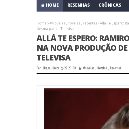
HOME
RESENHAS
CRÔNICAS
Home
#Novelas
,
novelas
,
recentes
Allá Te Espero: 
Nesma para a Televisa
ALLÁ TE ESPERO: RAMI
NA NOVA PRODUÇÃO DE 
TELEVISA
Por:
Hiago Júnior
22:29:00
#Novelas
,
Novelas
,
Recentes