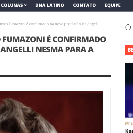
COLUNAS
DNA LATINO
CONTATO
EQUIPE
Ramiro Fumazoni é confirmado na nova produção de Angelli
O
RO FUMAZONI É CONFIRMADO
ANGELLI NESMA PARA A
B
#BELA
Ka