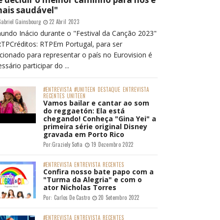
mais saudável"
abriel Gainsbourg
22 Abril 2023
undo Inácio durante o "Festival da Canção 2023"
RTPCréditos: RTPEm Portugal, para ser
cionado para representar o país no Eurovision é
ssário participar do ...
#ENTREVISTA
#UNITEEN
DESTAQUE
ENTREVISTA
RECENTES
UNITEEN
Vamos bailar e cantar ao som
do reggaetón: Ela está
chegando! Conheça "Gina Yei" a
primeira série original Disney
gravada em Porto Rico
Por:
Graziely Sofia
19 Dezembro 2022
#ENTREVISTA
ENTREVISTA
RECENTES
Confira nosso bate papo com a
"Turma da Alegria" e com o
ator Nicholas Torres
Por:
Carlos De Castro
20 Setembro 2022
#ENTREVISTA
ENTREVISTA
RECENTES