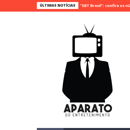
iderança com "Bake Off Brasil" e "SBT Brasil"; confira os números do
ÚLTIMAS NOTÍCIAS