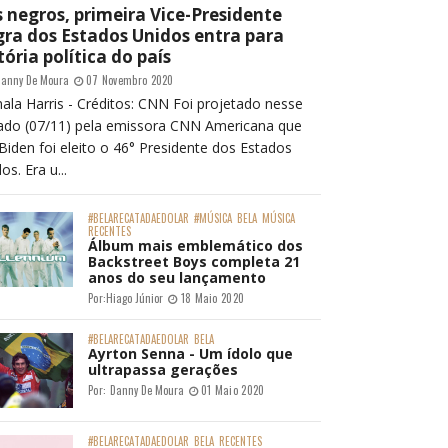
 negros, primeira Vice-Presidente
ra dos Estados Unidos entra para
tória política do país
anny De Moura
07 Novembro 2020
ala Harris - Créditos: CNN Foi projetado nesse
ado (07/11) pela emissora CNN Americana que
Biden foi eleito o 46° Presidente dos Estados
os. Era u...
#BELARECATADAEDOLAR
#MÚSICA
BELA
MÚSICA
RECENTES
Álbum mais emblemático dos
Backstreet Boys completa 21
anos do seu lançamento
Por:
Hiago Júnior
18 Maio 2020
#BELARECATADAEDOLAR
BELA
Ayrton Senna - Um ídolo que
ultrapassa gerações
Por:
Danny De Moura
01 Maio 2020
#BELARECATADAEDOLAR
BELA
RECENTES