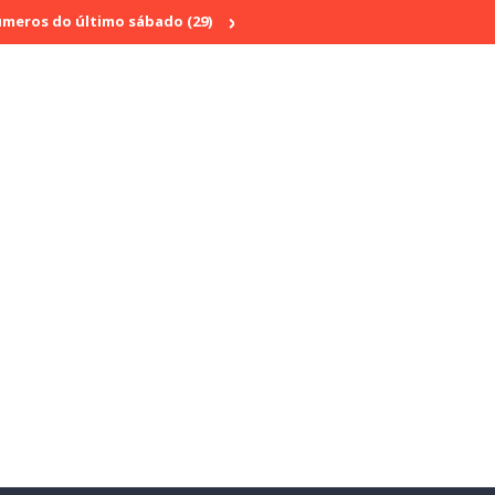
 último sábado (29)
Rádio Cultura Brasil estreia série especial