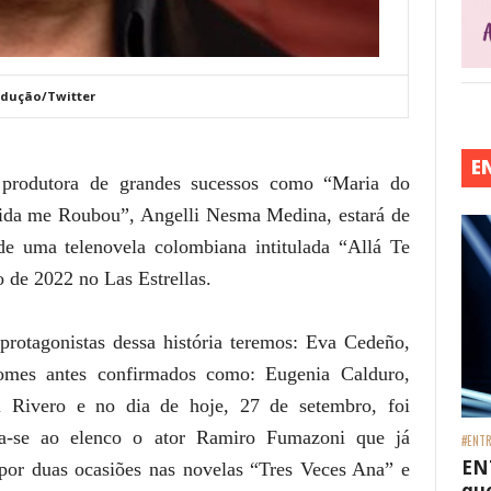
dução/Twitter
E
produtora de grandes sucessos como “Maria do
ida me Roubou”, Angelli Nesma Medina, estará de
e uma telenovela colombiana intitulada “Allá Te
 de 2022 no Las Estrellas.
rotagonistas dessa história teremos: Eva Cedeño,
nomes antes confirmados como: Eugenia Calduro,
i Rivero e no dia de hoje, 27 de setembro, foi
a-se ao elenco o ator Ramiro Fumazoni que já
#ENTR
EN
por duas ocasiões nas novelas “Tres Veces Ana” e
que