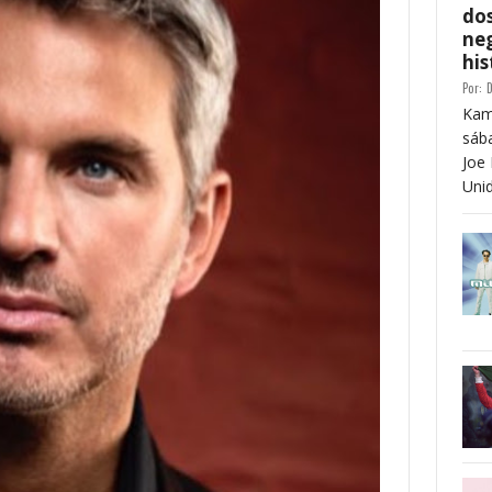
dos
neg
his
Por:
D
Kam
sáb
Joe 
Unid