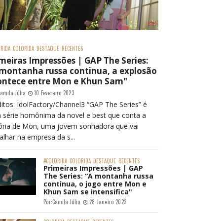
RIDA
COLORIDA
DESTAQUE
RECENTES
meiras Impressões | GAP The Series:
 montanha russa continua, a explosão
ontece entre Mon e Khun Sam"
amila Júlia
10 Fevereiro 2023
itos: IdolFactory/Channel3 “GAP The Series” é
 série homônima da novel e best que conta a
tória de Mon, uma jovem sonhadora que vai
alhar na empresa da s...
#COLORIDA
COLORIDA
DESTAQUE
RECENTES
Primeiras Impressões | GAP
The Series: “A montanha russa
continua, o jogo entre Mon e
Khun Sam se intensifica"
Por:
Camila Júlia
28 Janeiro 2023