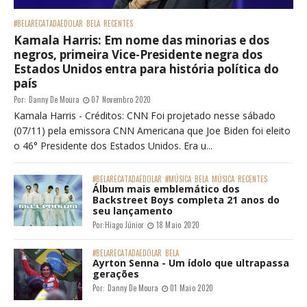
#BELARECATADAEDOLAR
BELA
RECENTES
Kamala Harris: Em nome das minorias e dos
negros, primeira Vice-Presidente negra dos
Estados Unidos entra para história política do
país
Por:
Danny De Moura
07 Novembro 2020
Kamala Harris - Créditos: CNN Foi projetado nesse sábado
(07/11) pela emissora CNN Americana que Joe Biden foi eleito
o 46° Presidente dos Estados Unidos. Era u...
#BELARECATADAEDOLAR
#MÚSICA
BELA
MÚSICA
RECENTES
Álbum mais emblemático dos
Backstreet Boys completa 21 anos do
seu lançamento
Por:
Hiago Júnior
18 Maio 2020
#BELARECATADAEDOLAR
BELA
Ayrton Senna - Um ídolo que ultrapassa
gerações
Por:
Danny De Moura
01 Maio 2020