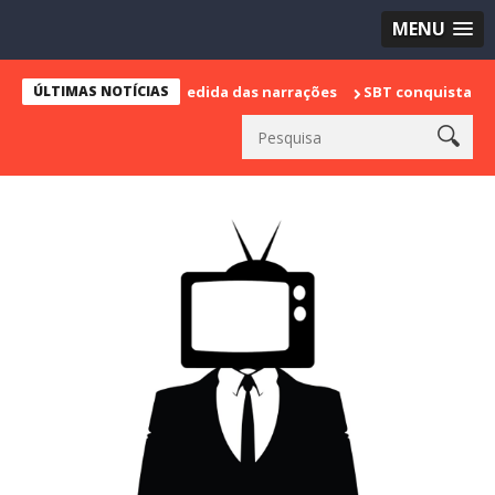
MENU
arca sua despedida das narrações
ÚLTIMAS NOTÍCIAS
SBT conquista a vice liderança