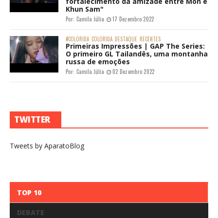
fortalecimento da amizade entre Mon e
Khun Sam"
Por:
Camila Júlia
17 Dezembro 2022
#COLORIDA
COLORIDA
DESTAQUE
RECENTES
Primeiras Impressões | GAP The Series:
O primeiro GL Tailandês, uma montanha
russa de emoções
Por:
Camila Júlia
02 Dezembro 2022
TWITTER
Tweets by AparatoBlog
TOP 10
DEBATE