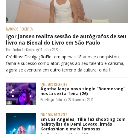
FAMOSOS
RECENTES
Igor Jansen realiza sessão de autógrafos de seu
livro na Bienal do Livro em São Paulo
Por:
Carlos De Castro
14 Julho 2022
Créditos: DivulgaçãoEle tem apenas 18 anos e conquistou
fama e sucesso como ator, graças ao seu talento e carisma,
agora se aventura em outro terreno da cultura, o da li...
FAMOSOS
RECENTES
Ágatha lança novo single “Boomerang”
nesta sexta-feira (26)
Por:
Hiago Júnior
27 Novembro 2021
FAMOSOS
RECENTES
Em Los Angeles, Tília faz shooting com
hairstylist de Demi Lovato, irmãs
Kardashian e mais famosas