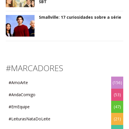
SBT
Smallville: 17 curiosidades sobre a série
#MARCADORES
#AmoArte
(156)
#AndaComigo
(53)
#EmEquipe
(47)
#LeiturasNataDoLeite
(21)