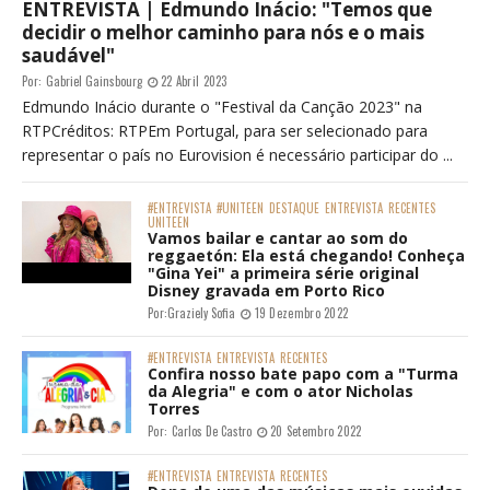
ENTREVISTA | Edmundo Inácio: "Temos que
decidir o melhor caminho para nós e o mais
saudável"
Por:
Gabriel Gainsbourg
22 Abril 2023
Edmundo Inácio durante o "Festival da Canção 2023" na
RTPCréditos: RTPEm Portugal, para ser selecionado para
representar o país no Eurovision é necessário participar do ...
#ENTREVISTA
#UNITEEN
DESTAQUE
ENTREVISTA
RECENTES
UNITEEN
Vamos bailar e cantar ao som do
reggaetón: Ela está chegando! Conheça
"Gina Yei" a primeira série original
Disney gravada em Porto Rico
Por:
Graziely Sofia
19 Dezembro 2022
#ENTREVISTA
ENTREVISTA
RECENTES
Confira nosso bate papo com a "Turma
da Alegria" e com o ator Nicholas
Torres
Por:
Carlos De Castro
20 Setembro 2022
#ENTREVISTA
ENTREVISTA
RECENTES