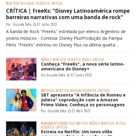
#UNITEEN
DESTAQUE
RECENTES
UNITEEN
CRÍTICA | FreeKs: "Disney Latinoamérica rompe
barreiras narrativas com uma banda de rock"
Por:
Graziely Sofia
07 Julho 2023
A banda de Rock "FreeKs" estrelada por elenco Argentino de
jovens músicos - Cortesia: Disney PlusProdução da Pampa
Films "FreeKs" estreou no Disney Plus na última quarta...
#SÉRIES
#UNITEEN
RECENTES
SÉRIES
UNITEEN
Conheça "FreeKs", a nova série latino-
americana do Disney+
Por:
Graziely Sofia
07 Junho 2023
#NOVELAS
#UNITEEN
NOVELAS
RECENTES
UNITEEN
SBT apresenta "A Infância de Romeu e
Julieta" coprodução com a Amazon
Prime Video; Conheça os personagens
Por:
Graziely Sofia
27 Abril 2023
#LANÇAMENTOSDANETFLIX
#NETFLIX
#SÉRIES
#UNITEEN
NETFLIX
RECENTES
UNITEEN
Estreia na Netflix: Um novo vilão