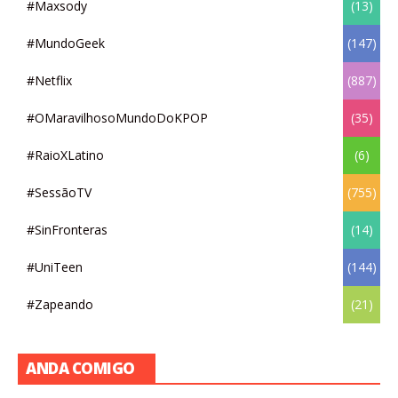
#Maxsody
(13)
#MundoGeek
(147)
#Netflix
(887)
#OMaravilhosoMundoDoKPOP
(35)
#RaioXLatino
(6)
#SessãoTV
(755)
#SinFronteras
(14)
#UniTeen
(144)
#Zapeando
(21)
ANDA COMIGO