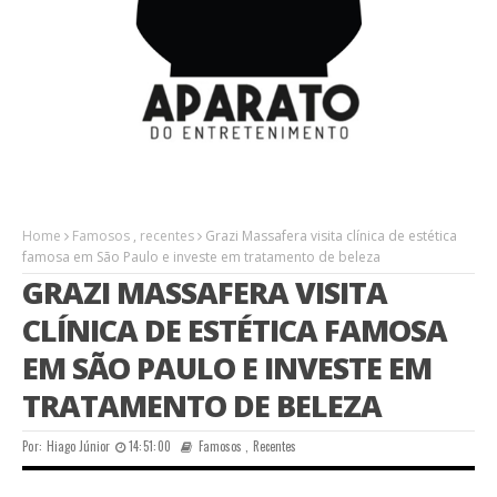
Home
Famosos
,
recentes
Grazi Massafera visita clínica de estética
famosa em São Paulo e investe em tratamento de beleza
GRAZI MASSAFERA VISITA
CLÍNICA DE ESTÉTICA FAMOSA
EM SÃO PAULO E INVESTE EM
TRATAMENTO DE BELEZA
Por:
Hiago Júnior
14:51:00
Famosos
,
Recentes