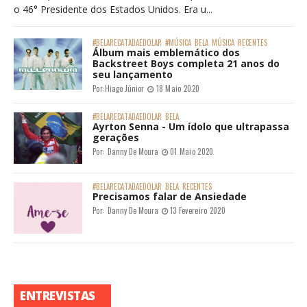
o 46° Presidente dos Estados Unidos. Era u...
#BELARECATADAEDOLAR
#MÚSICA
BELA
MÚSICA
RECENTES
Álbum mais emblemático dos
Backstreet Boys completa 21 anos do
seu lançamento
Por:
Hiago Júnior
18 Maio 2020
#BELARECATADAEDOLAR
BELA
Ayrton Senna - Um ídolo que ultrapassa
gerações
Por:
Danny De Moura
01 Maio 2020
#BELARECATADAEDOLAR
BELA
RECENTES
Precisamos falar de Ansiedade
Por:
Danny De Moura
13 Fevereiro 2020
ENTREVISTAS