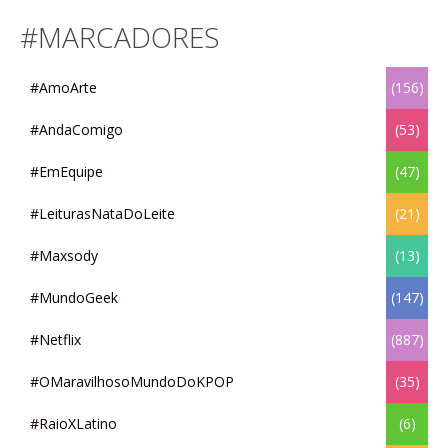
#MARCADORES
#AmoArte
(156)
#AndaComigo
(53)
#EmEquipe
(47)
#LeiturasNataDoLeite
(21)
#Maxsody
(13)
#MundoGeek
(147)
#Netflix
(887)
#OMaravilhosoMundoDoKPOP
(35)
#RaioXLatino
(6)