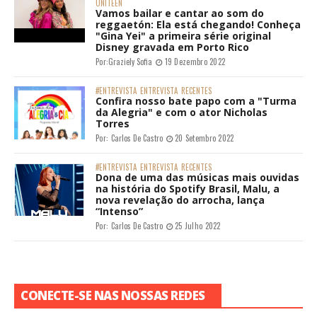
UNITEEN
Vamos bailar e cantar ao som do
reggaetón: Ela está chegando! Conheça
"Gina Yei" a primeira série original
Disney gravada em Porto Rico
Por:
Graziely Sofia
19 Dezembro 2022
#ENTREVISTA
ENTREVISTA
RECENTES
Confira nosso bate papo com a "Turma
da Alegria" e com o ator Nicholas
Torres
Por:
Carlos De Castro
20 Setembro 2022
#ENTREVISTA
ENTREVISTA
RECENTES
Dona de uma das músicas mais ouvidas
na história do Spotify Brasil, Malu, a
nova revelação do arrocha, lança
“Intenso”
Por:
Carlos De Castro
25 Julho 2022
CONECTE-SE NAS NOSSAS REDES