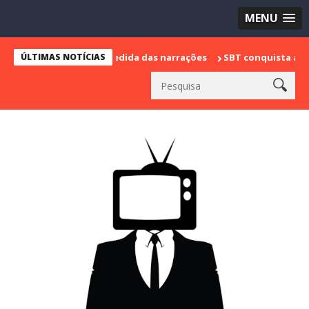
MENU
marca sua despedida das narrações
ÚLTIMAS NOTÍCIAS
SBT conquista a vice lideran