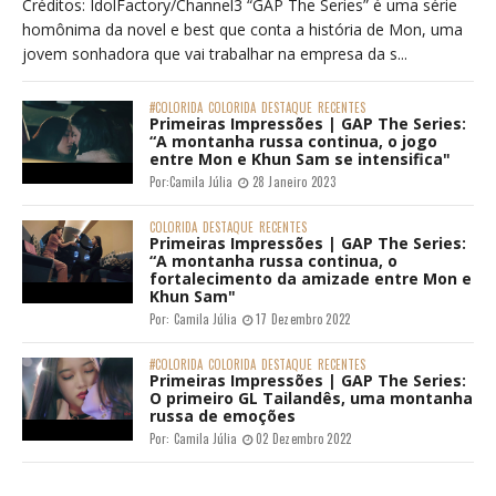
Créditos: IdolFactory/Channel3 “GAP The Series” é uma série
homônima da novel e best que conta a história de Mon, uma
jovem sonhadora que vai trabalhar na empresa da s...
#COLORIDA
COLORIDA
DESTAQUE
RECENTES
Primeiras Impressões | GAP The Series:
“A montanha russa continua, o jogo
entre Mon e Khun Sam se intensifica"
Por:
Camila Júlia
28 Janeiro 2023
COLORIDA
DESTAQUE
RECENTES
Primeiras Impressões | GAP The Series:
“A montanha russa continua, o
fortalecimento da amizade entre Mon e
Khun Sam"
Por:
Camila Júlia
17 Dezembro 2022
#COLORIDA
COLORIDA
DESTAQUE
RECENTES
Primeiras Impressões | GAP The Series:
O primeiro GL Tailandês, uma montanha
russa de emoções
Por:
Camila Júlia
02 Dezembro 2022