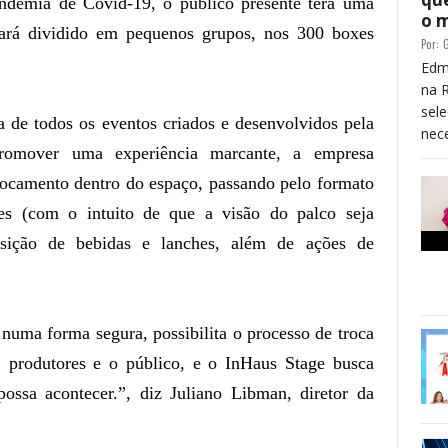
ndemia de Covid-19, o público presente terá uma
o 
icará dividido em pequenos grupos, nos 300 boxes
Por:
G
Edm
na 
sele
a de todos os eventos criados e desenvolvidos pela
nece
omover uma experiência marcante, a empresa
locamento dentro do espaço, passando pelo formato
xes (com o intuito de que a visão do palco seja
uisição de bebidas e lanches, além de ações de
, numa forma segura, possibilita o processo de troca
es, produtores e o público, e o InHaus Stage busca
ossa acontecer.”, diz Juliano Libman, diretor da