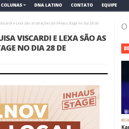
COLUNAS
DNA LATINO
CONTATO
EQUIPE
Viscardi e Lexa são as atrações do InHaus Stage no dia 28 de
O
UISA VISCARDI E LEXA SÃO AS
AGE NO DIA 28 DE
B
#BELA
Ka