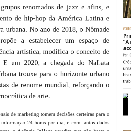
grupos renomados de jazz e afins, e
ento de hip-hop da América Latina e
tura urbana. No ano de 2018, o Nômade
#COLO
Pri
propõe a estabelecer um espaço de
“A
ac
ência artística, modifica o conceito de
Por:
C
s”. E em 2020, a chegada do NaLata
Créd
uma
Urbana trouxe para o horizonte urbano
his
trab
istas de renome mundial, reforçando o
mocrática de arte.
nais de marketing tomem decisões certeiras para o
 informação 24 horas por dia, e com tantos dados
presas, a Agência InHaus acredita que não basta o