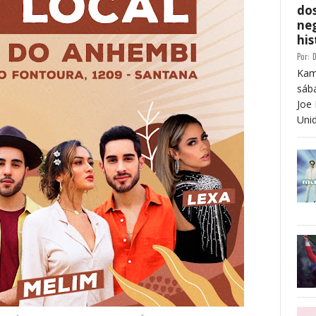
dos
neg
his
Por:
D
Kam
sáb
Joe 
Unid