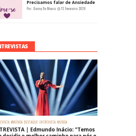
Precisamos falar de Ansiedade
Por:
Danny De Moura
13 Fevereiro 2020
NTREVISTAS
EVISTA
#MÚSICA
DESTAQUE
ENTREVISTA
MÚSICA
TREVISTA | Edmundo Inácio: "Temos
 decidir o melhor caminho para nós e