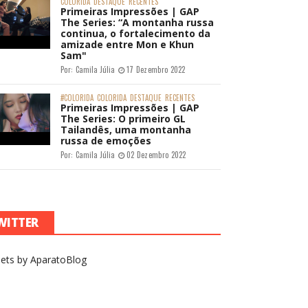
COLORIDA
DESTAQUE
RECENTES
Primeiras Impressões | GAP
The Series: “A montanha russa
continua, o fortalecimento da
amizade entre Mon e Khun
Sam"
Por:
Camila Júlia
17 Dezembro 2022
#COLORIDA
COLORIDA
DESTAQUE
RECENTES
Primeiras Impressões | GAP
The Series: O primeiro GL
Tailandês, uma montanha
russa de emoções
Por:
Camila Júlia
02 Dezembro 2022
WITTER
ets by AparatoBlog