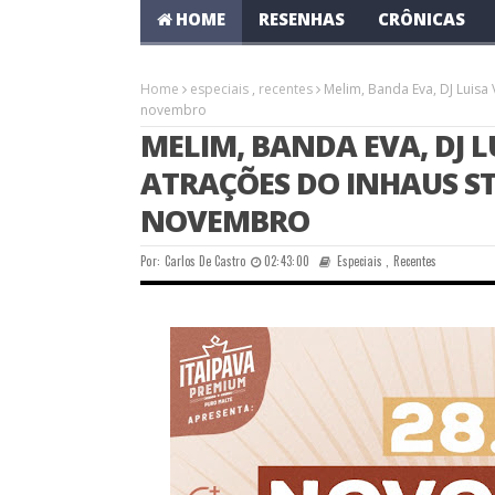
HOME
RESENHAS
CRÔNICAS
Home
especiais
,
recentes
Melim, Banda Eva, DJ Luisa 
novembro
MELIM, BANDA EVA, DJ L
ATRAÇÕES DO INHAUS ST
NOVEMBRO
Por:
Carlos De Castro
02:43:00
Especiais
,
Recentes