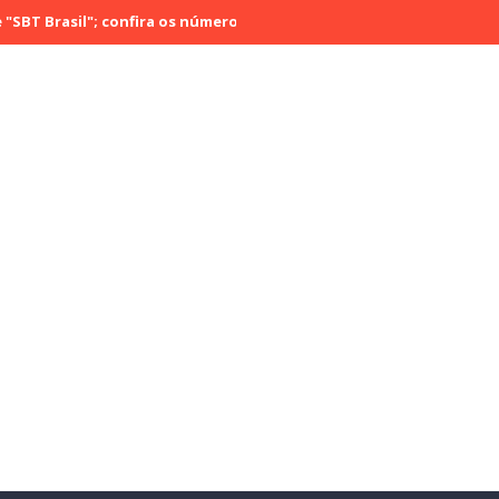
sil"; confira os números do último sábado (29)
Rádio Cultura Bras