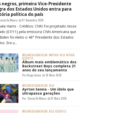
 negros, primeira Vice-Presidente
ra dos Estados Unidos entra para
tória política do país
anny De Moura
07 Novembro 2020
ala Harris - Créditos: CNN Foi projetado nesse
ado (07/11) pela emissora CNN Americana que
Biden foi eleito o 46° Presidente dos Estados
os. Era u...
#BELARECATADAEDOLAR
#MÚSICA
BELA
MÚSICA
RECENTES
Álbum mais emblemático dos
Backstreet Boys completa 21
anos do seu lançamento
Por:
Hiago Júnior
18 Maio 2020
#BELARECATADAEDOLAR
BELA
Ayrton Senna - Um ídolo que
ultrapassa gerações
Por:
Danny De Moura
01 Maio 2020
#BELARECATADAEDOLAR
BELA
RECENTES