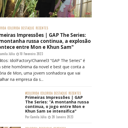
RIDA
COLORIDA
DESTAQUE
RECENTES
meiras Impressões | GAP The Series:
 montanha russa continua, a explosão
ontece entre Mon e Khun Sam"
amila Júlia
10 Fevereiro 2023
itos: IdolFactory/Channel3 “GAP The Series” é
 série homônima da novel e best que conta a
tória de Mon, uma jovem sonhadora que vai
alhar na empresa da s...
#COLORIDA
COLORIDA
DESTAQUE
RECENTES
Primeiras Impressões | GAP
The Series: “A montanha russa
continua, o jogo entre Mon e
Khun Sam se intensifica"
Por:
Camila Júlia
28 Janeiro 2023