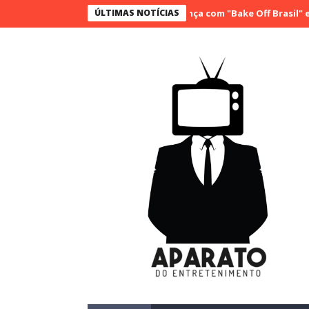
SBT conquista a vice liderança com "Bake Off Brasil" e "SBT Bra
ÚLTIMAS NOTÍCIAS