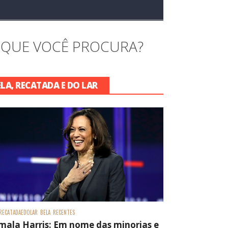
 QUE VOCÊ PROCURA?
ELA, RECATADA E DO LAR
RECATADAEDOLAR
BELA
RECENTES
mala Harris: Em nome das minorias e