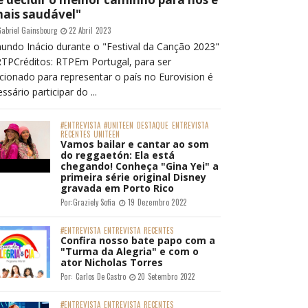
mais saudável"
abriel Gainsbourg
22 Abril 2023
undo Inácio durante o "Festival da Canção 2023"
RTPCréditos: RTPEm Portugal, para ser
cionado para representar o país no Eurovision é
ssário participar do ...
#ENTREVISTA
#UNITEEN
DESTAQUE
ENTREVISTA
RECENTES
UNITEEN
Vamos bailar e cantar ao som
do reggaetón: Ela está
chegando! Conheça "Gina Yei" a
primeira série original Disney
gravada em Porto Rico
Por:
Graziely Sofia
19 Dezembro 2022
#ENTREVISTA
ENTREVISTA
RECENTES
Confira nosso bate papo com a
"Turma da Alegria" e com o
ator Nicholas Torres
Por:
Carlos De Castro
20 Setembro 2022
#ENTREVISTA
ENTREVISTA
RECENTES