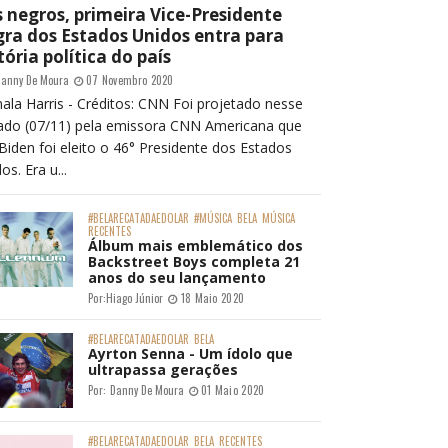
 negros, primeira Vice-Presidente
ra dos Estados Unidos entra para
tória política do país
anny De Moura
07 Novembro 2020
ala Harris - Créditos: CNN Foi projetado nesse
ado (07/11) pela emissora CNN Americana que
Biden foi eleito o 46° Presidente dos Estados
os. Era u...
#BELARECATADAEDOLAR
#MÚSICA
BELA
MÚSICA
RECENTES
Álbum mais emblemático dos
Backstreet Boys completa 21
anos do seu lançamento
Por:
Hiago Júnior
18 Maio 2020
#BELARECATADAEDOLAR
BELA
Ayrton Senna - Um ídolo que
ultrapassa gerações
Por:
Danny De Moura
01 Maio 2020
#BELARECATADAEDOLAR
BELA
RECENTES