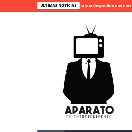
Bueno narra o último jogo e marca sua despedida das narrações
ÚLTIMAS NOTÍCIAS