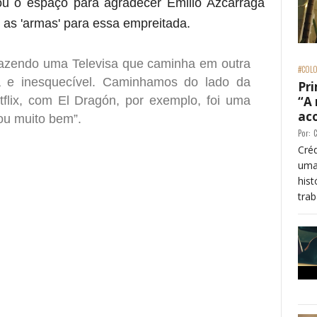
itou o espaço para agradecer Emilio Azcárraga
o as 'armas' para essa empreitada.
fazendo uma Televisa que caminha em outra
#COLO
ca e inesquecível. Caminhamos do lado da
Pri
flix, com El Dragón, por exemplo, foi uma
“A
ac
ou muito bem”.
Por:
C
Créd
uma
his
trab