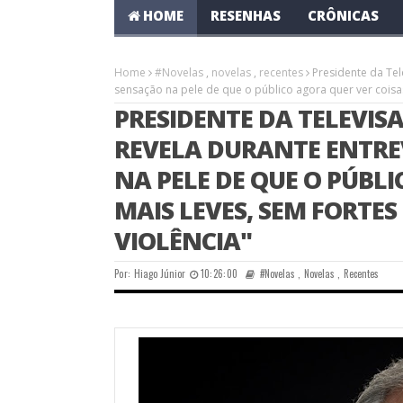
HOME
RESENHAS
CRÔNICAS
Home
#Novelas
,
novelas
,
recentes
Presidente da Tele
sensação na pele de que o público agora quer ver coisa
PRESIDENTE DA TELEVISA
REVELA DURANTE ENTRE
NA PELE DE QUE O PÚBL
MAIS LEVES, SEM FORTE
VIOLÊNCIA"
Por:
Hiago Júnior
10:26:00
#Novelas
,
Novelas
,
Recentes