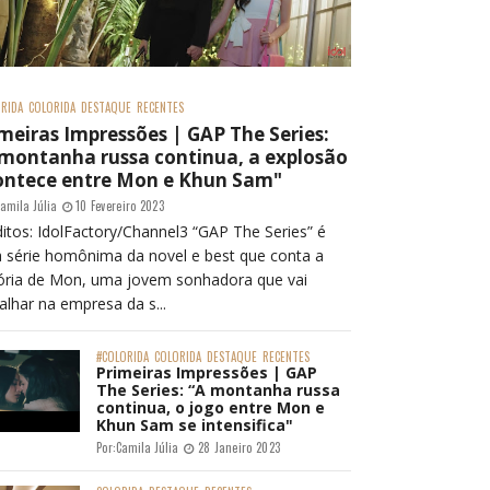
RIDA
COLORIDA
DESTAQUE
RECENTES
meiras Impressões | GAP The Series:
 montanha russa continua, a explosão
ontece entre Mon e Khun Sam"
amila Júlia
10 Fevereiro 2023
itos: IdolFactory/Channel3 “GAP The Series” é
 série homônima da novel e best que conta a
tória de Mon, uma jovem sonhadora que vai
alhar na empresa da s...
#COLORIDA
COLORIDA
DESTAQUE
RECENTES
Primeiras Impressões | GAP
The Series: “A montanha russa
continua, o jogo entre Mon e
Khun Sam se intensifica"
Por:
Camila Júlia
28 Janeiro 2023