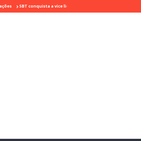
SBT conquista a vice liderança com "Bake Off Brasil" e "SBT Brasil