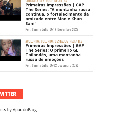
COLORIDA
DESTAQUE
RECENTES
Primeiras Impressões | GAP
The Series: “A montanha russa
continua, o fortalecimento da
amizade entre Mon e Khun
Sam"
Por:
Camila Júlia
17 Dezembro 2022
#COLORIDA
COLORIDA
DESTAQUE
RECENTES
Primeiras Impressões | GAP
The Series: O primeiro GL
Tailandês, uma montanha
russa de emoções
Por:
Camila Júlia
02 Dezembro 2022
WITTER
ets by AparatoBlog