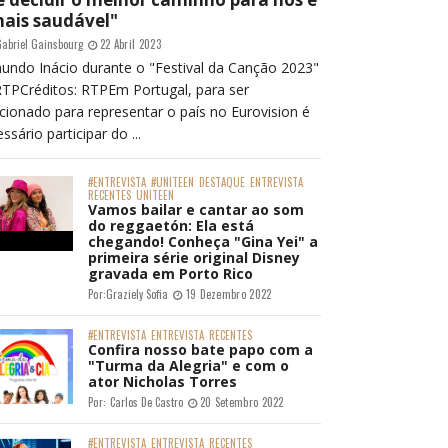
mais saudável"
abriel Gainsbourg
22 Abril 2023
undo Inácio durante o "Festival da Canção 2023"
RTPCréditos: RTPEm Portugal, para ser
cionado para representar o país no Eurovision é
ssário participar do ...
#ENTREVISTA
#UNITEEN
DESTAQUE
ENTREVISTA
RECENTES
UNITEEN
Vamos bailar e cantar ao som
do reggaetón: Ela está
chegando! Conheça "Gina Yei" a
primeira série original Disney
gravada em Porto Rico
Por:
Graziely Sofia
19 Dezembro 2022
#ENTREVISTA
ENTREVISTA
RECENTES
Confira nosso bate papo com a
"Turma da Alegria" e com o
ator Nicholas Torres
Por:
Carlos De Castro
20 Setembro 2022
#ENTREVISTA
ENTREVISTA
RECENTES