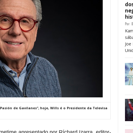
dos
neg
his
Por:
D
Kam
sáb
Joe 
Unid
Pasión de Gavilanes", hoje, Wills é o Presidente da Televisa
metime
apresentado por
Ríchard Izarra, editor-