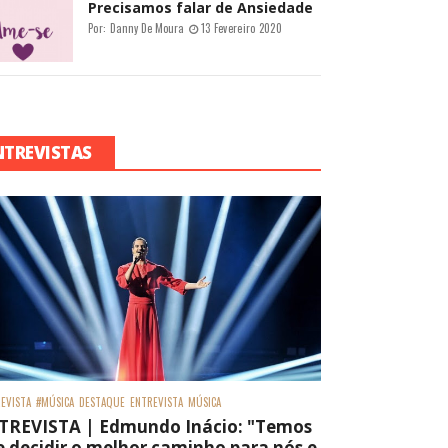
Precisamos falar de Ansiedade
Por:
Danny De Moura
13 Fevereiro 2020
NTREVISTAS
EVISTA
#MÚSICA
DESTAQUE
ENTREVISTA
MÚSICA
TREVISTA | Edmundo Inácio: "Temos
 decidir o melhor caminho para nós e