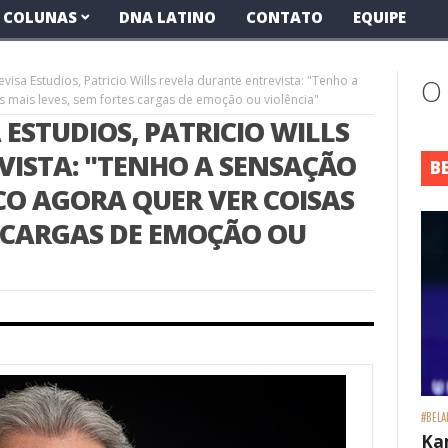
COLUNAS
DNA LATINO
CONTATO
EQUIPE
visa Estudios, Patricio Wills revela durante entrevista: "Tenho a
O
s mais leves, sem fortes cargas de emoção ou violência"
 ESTUDIOS, PATRICIO WILLS
VISTA: "TENHO A SENSAÇÃO
B
ICO AGORA QUER VER COISAS
S CARGAS DE EMOÇÃO OU
#BELA
Ka