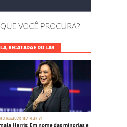
 QUE VOCÊ PROCURA?
ELA, RECATADA E DO LAR
RECATADAEDOLAR
BELA
RECENTES
mala Harris: Em nome das minorias e