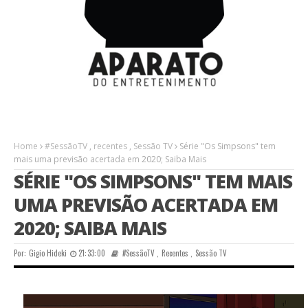
Home
#SessãoTV
,
recentes
,
Sessão TV
Série "Os Simpsons" tem
mais uma previsão acertada em 2020; Saiba Mais
SÉRIE "OS SIMPSONS" TEM MAIS
UMA PREVISÃO ACERTADA EM
2020; SAIBA MAIS
Por:
Gigio Hideki
21:33:00
#SessãoTV
,
Recentes
,
Sessão TV