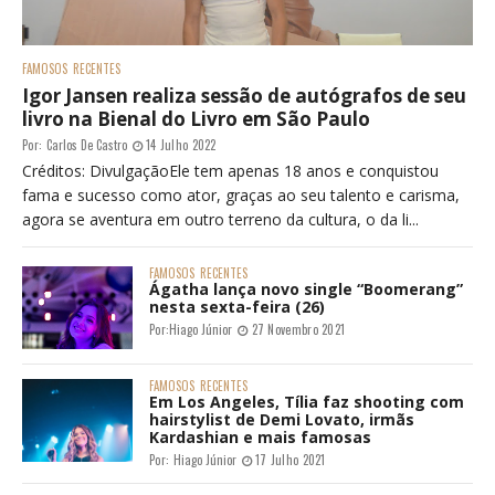
FAMOSOS
RECENTES
Igor Jansen realiza sessão de autógrafos de seu
livro na Bienal do Livro em São Paulo
Por:
Carlos De Castro
14 Julho 2022
Créditos: DivulgaçãoEle tem apenas 18 anos e conquistou
fama e sucesso como ator, graças ao seu talento e carisma,
agora se aventura em outro terreno da cultura, o da li...
FAMOSOS
RECENTES
Ágatha lança novo single “Boomerang”
nesta sexta-feira (26)
Por:
Hiago Júnior
27 Novembro 2021
FAMOSOS
RECENTES
Em Los Angeles, Tília faz shooting com
hairstylist de Demi Lovato, irmãs
Kardashian e mais famosas
Por:
Hiago Júnior
17 Julho 2021