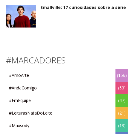
Smallville: 17 curiosidades sobre a série
#MARCADORES
#AmoArte
(156)
#AndaComigo
(53)
#EmEquipe
(47)
#LeiturasNataDoLeite
(21)
#Maxsody
(13)