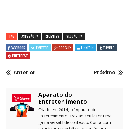
TAG
#SESSÃOTV
RECENTES
SESSÃO TV
FACEBOOK
TWITTER
GOOGLE+
LINKEDIN
TUMBLR
PINTEREST
Anterior
Próximo
Aparato do
Save
Entretenimento
Criado em 2014, o "Aparato do
Entretenimento" traz ao seu leitor uma
gama versátil de conteúdo. Conta com
colunistas especializados em áreas de