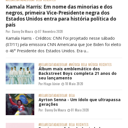
Kamala Harris: Em nome das minorias e dos
negros, primeira Vice-Presidente negra dos
Estados Unidos entra para história política do
país
Por:
Danny De Moura
07 Novembro 2020
Kamala Harris - Créditos: CNN Foi projetado nesse sábado
(07/11) pela emissora CNN Americana que Joe Biden foi eleito
o 46° Presidente dos Estados Unidos. Era u...
#BELARECATADAEDOLAR
#MÚSICA
BELA
MÚSICA
RECENTES
Álbum mais emblemático dos
Backstreet Boys completa 21 anos do
seu lançamento
Por:
Hiago Júnior
18 Maio 2020
#BELARECATADAEDOLAR
BELA
Ayrton Senna - Um ídolo que ultrapassa
gerações
Por:
Danny De Moura
01 Maio 2020
#BELARECATADAEDOLAR
BELA
RECENTES