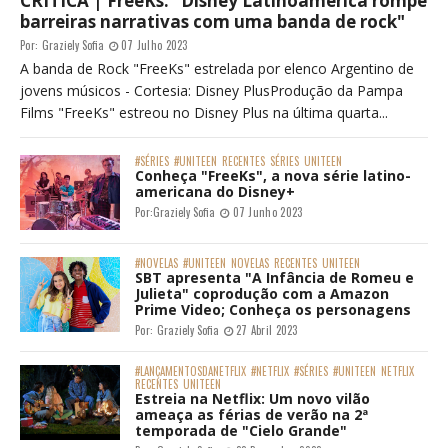
CRÍTICA | FreeKs: "Disney Latinoamérica rompe
barreiras narrativas com uma banda de rock"
Por:
Graziely Sofia
07 Julho 2023
A banda de Rock "FreeKs" estrelada por elenco Argentino de
jovens músicos - Cortesia: Disney PlusProdução da Pampa
Films "FreeKs" estreou no Disney Plus na última quarta...
#SÉRIES
#UNITEEN
RECENTES
SÉRIES
UNITEEN
Conheça "FreeKs", a nova série latino-
americana do Disney+
Por:
Graziely Sofia
07 Junho 2023
#NOVELAS
#UNITEEN
NOVELAS
RECENTES
UNITEEN
SBT apresenta "A Infância de Romeu e
Julieta" coprodução com a Amazon
Prime Video; Conheça os personagens
Por:
Graziely Sofia
27 Abril 2023
#LANÇAMENTOSDANETFLIX
#NETFLIX
#SÉRIES
#UNITEEN
NETFLIX
RECENTES
UNITEEN
Estreia na Netflix: Um novo vilão
ameaça as férias de verão na 2ª
temporada de "Cielo Grande"