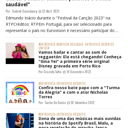
saudável"
Por:
Gabriel Gainsbourg
22 Abril 2023
Edmundo Inácio durante o "Festival da Canção 2023" na
RTPCréditos: RTPEm Portugal, para ser selecionado para
representar o país no Eurovision é necessário participar do ...
#ENTREVISTA
#UNITEEN
DESTAQUE
ENTREVISTA
RECENTES
UNITEEN
Vamos bailar e cantar ao som do
reggaetón: Ela está chegando! Conheça
"Gina Yei" a primeira série original
Disney gravada em Porto Rico
Por:
Graziely Sofia
19 Dezembro 2022
#ENTREVISTA
ENTREVISTA
RECENTES
Confira nosso bate papo com a "Turma
da Alegria" e com o ator Nicholas
Torres
Por:
Carlos De Castro
20 Setembro 2022
#ENTREVISTA
ENTREVISTA
RECENTES
Dona de uma das músicas mais ouvidas
na história do Spotify Brasil, Malu, a
nova revelação do arrocha, lança