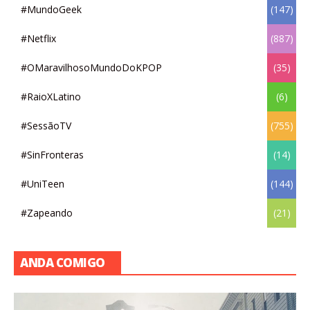
#MundoGeek
(147)
#Netflix
(887)
#OMaravilhosoMundoDoKPOP
(35)
#RaioXLatino
(6)
#SessãoTV
(755)
#SinFronteras
(14)
#UniTeen
(144)
#Zapeando
(21)
ANDA COMIGO