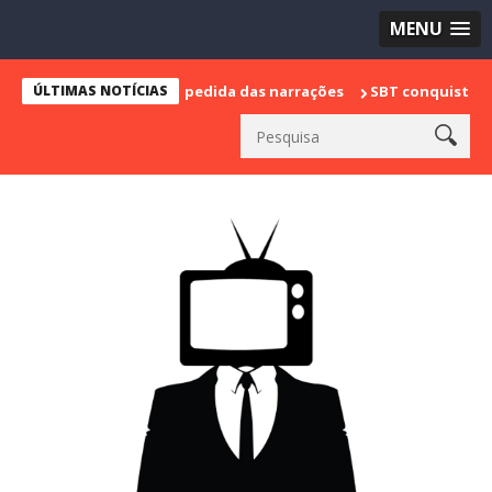
MENU
 marca sua despedida das narrações
ÚLTIMAS NOTÍCIAS
SBT conquista a vice lideran