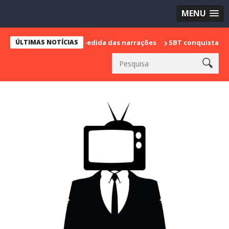
MENU
marca sua despedida das narrações
ÚLTIMAS NOTÍCIAS
SBT conquista a vice lideran