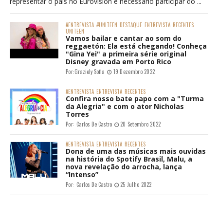
representar o país no Eurovision é necessário participar do ...
#ENTREVISTA
#UNITEEN
DESTAQUE
ENTREVISTA
RECENTES
UNITEEN
Vamos bailar e cantar ao som do
reggaetón: Ela está chegando! Conheça
"Gina Yei" a primeira série original
Disney gravada em Porto Rico
Por:
Graziely Sofia
19 Dezembro 2022
#ENTREVISTA
ENTREVISTA
RECENTES
Confira nosso bate papo com a "Turma
da Alegria" e com o ator Nicholas
Torres
Por:
Carlos De Castro
20 Setembro 2022
#ENTREVISTA
ENTREVISTA
RECENTES
Dona de uma das músicas mais ouvidas
na história do Spotify Brasil, Malu, a
nova revelação do arrocha, lança
“Intenso”
Por:
Carlos De Castro
25 Julho 2022