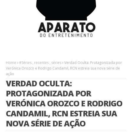
Home
#Séries
,
recentes
,
séries
Verdad Oculta: Protagonizada por
Verónica Orozco e Rodrigo Candamil, RCN estreia sua nova série de
ação
VERDAD OCULTA:
PROTAGONIZADA POR
VERÓNICA OROZCO E RODRIGO
CANDAMIL, RCN ESTREIA SUA
NOVA SÉRIE DE AÇÃO