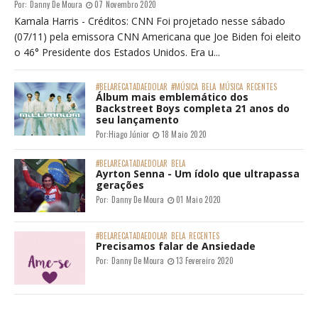
Por:
Danny De Moura
07 Novembro 2020
Kamala Harris - Créditos: CNN Foi projetado nesse sábado
(07/11) pela emissora CNN Americana que Joe Biden foi eleito
o 46° Presidente dos Estados Unidos. Era u...
#BELARECATADAEDOLAR
#MÚSICA
BELA
MÚSICA
RECENTES
Álbum mais emblemático dos
Backstreet Boys completa 21 anos do
seu lançamento
Por:
Hiago Júnior
18 Maio 2020
#BELARECATADAEDOLAR
BELA
Ayrton Senna - Um ídolo que ultrapassa
gerações
Por:
Danny De Moura
01 Maio 2020
#BELARECATADAEDOLAR
BELA
RECENTES
Precisamos falar de Ansiedade
Por:
Danny De Moura
13 Fevereiro 2020