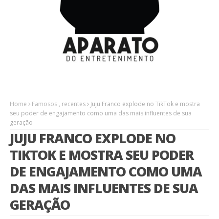
Home
Famosos
,
recentes
Juju Franco explode no TikTok e mostra
seu poder de engajamento como uma das mais influentes de sua
geração
JUJU FRANCO EXPLODE NO
TIKTOK E MOSTRA SEU PODER
DE ENGAJAMENTO COMO UMA
DAS MAIS INFLUENTES DE SUA
GERAÇÃO