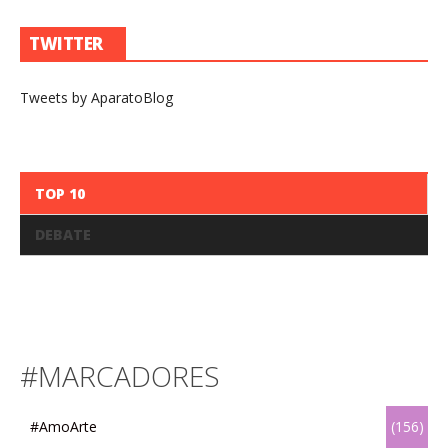
TWITTER
Tweets by AparatoBlog
TOP 10
DEBATE
#MARCADORES
#AmoArte
(156)