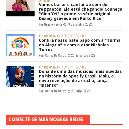
UNITEEN
Vamos bailar e cantar ao som do
reggaetón: Ela está chegando! Conheça
"Gina Yei" a primeira série original
Disney gravada em Porto Rico
Por:
Graziely Sofia
19 Dezembro 2022
#ENTREVISTA
ENTREVISTA
RECENTES
Confira nosso bate papo com a "Turma
da Alegria" e com o ator Nicholas
Torres
Por:
Carlos De Castro
20 Setembro 2022
#ENTREVISTA
ENTREVISTA
RECENTES
Dona de uma das músicas mais ouvidas
na história do Spotify Brasil, Malu, a
nova revelação do arrocha, lança
“Intenso”
Por:
Carlos De Castro
25 Julho 2022
CONECTE-SE NAS NOSSAS REDES