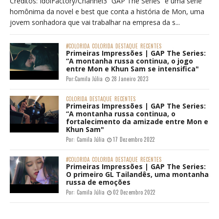
Créditos: IdolFactory/Channel3 “GAP The Series” é uma série
homônima da novel e best que conta a história de Mon, uma
jovem sonhadora que vai trabalhar na empresa da s...
#COLORIDA
COLORIDA
DESTAQUE
RECENTES
Primeiras Impressões | GAP The Series:
“A montanha russa continua, o jogo
entre Mon e Khun Sam se intensifica"
Por:
Camila Júlia
28 Janeiro 2023
COLORIDA
DESTAQUE
RECENTES
Primeiras Impressões | GAP The Series:
“A montanha russa continua, o
fortalecimento da amizade entre Mon e
Khun Sam"
Por:
Camila Júlia
17 Dezembro 2022
#COLORIDA
COLORIDA
DESTAQUE
RECENTES
Primeiras Impressões | GAP The Series:
O primeiro GL Tailandês, uma montanha
russa de emoções
Por:
Camila Júlia
02 Dezembro 2022