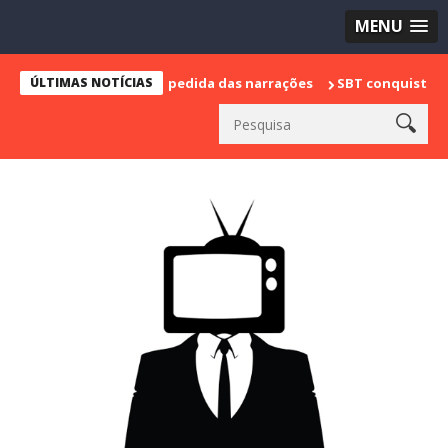
MENU
marca sua despedida das narrações
ÚLTIMAS NOTÍCIAS
SBT conquista a vice lideranç