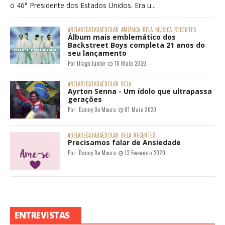
o 46° Presidente dos Estados Unidos. Era u...
#BELARECATADAEDOLAR
#MÚSICA
BELA
MÚSICA
RECENTES
Álbum mais emblemático dos
Backstreet Boys completa 21 anos do
seu lançamento
Por:
Hiago Júnior
18 Maio 2020
#BELARECATADAEDOLAR
BELA
Ayrton Senna - Um ídolo que ultrapassa
gerações
Por:
Danny De Moura
01 Maio 2020
#BELARECATADAEDOLAR
BELA
RECENTES
Precisamos falar de Ansiedade
Por:
Danny De Moura
13 Fevereiro 2020
ENTREVISTAS