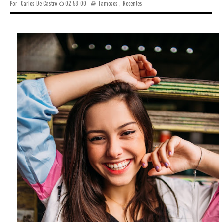
Por:
Carlos De Castro
02:58:00
Famosos
,
Recentes