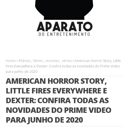
Home
#Séries
,
filmes
,
recentes
,
séries
American Horror Story, Little
Fires Everywhere e Dexter: Confira todas as novidades do Prime Video
para junho de 2020
AMERICAN HORROR STORY,
LITTLE FIRES EVERYWHERE E
DEXTER: CONFIRA TODAS AS
NOVIDADES DO PRIME VIDEO
PARA JUNHO DE 2020