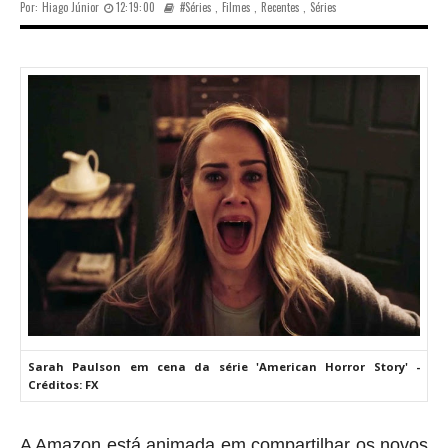
Por:
Hiago Júnior
12:19:00
#Séries
,
Filmes
,
Recentes
,
Séries
Sarah Paulson em cena da série 'American Horror Story' -
Créditos: FX
A Amazon está animada em compartilhar os novos