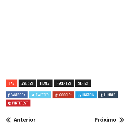
TAG
#SÉRIES
FILMES
RECENTES
SÉRIES
FACEBOOK
TWITTER
GOOGLE+
LINKEDIN
TUMBLR
PINTEREST
Anterior
Próximo