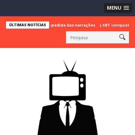
MENU
o e marca sua despedida das narrações
ÚLTIMAS NOTÍCIAS
SBT conquista a vice lid