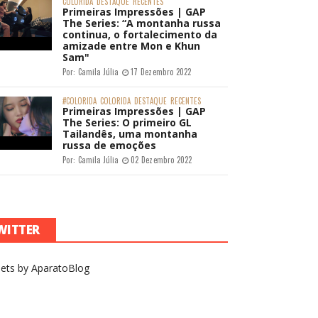
COLORIDA
DESTAQUE
RECENTES
Primeiras Impressões | GAP
The Series: “A montanha russa
continua, o fortalecimento da
amizade entre Mon e Khun
Sam"
Por:
Camila Júlia
17 Dezembro 2022
#COLORIDA
COLORIDA
DESTAQUE
RECENTES
Primeiras Impressões | GAP
The Series: O primeiro GL
Tailandês, uma montanha
russa de emoções
Por:
Camila Júlia
02 Dezembro 2022
WITTER
ets by AparatoBlog