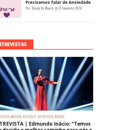
Precisamos falar de Ansiedade
Por:
Danny De Moura
13 Fevereiro 2020
NTREVISTAS
EVISTA
#MÚSICA
DESTAQUE
ENTREVISTA
MÚSICA
TREVISTA | Edmundo Inácio: "Temos
 decidir o melhor caminho para nós e