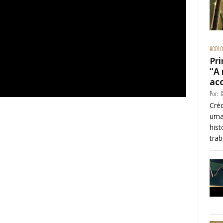
#COLO
Pri
“A
ac
Por:
C
Créd
uma
his
trab