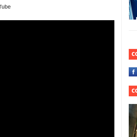
uTube
C
C