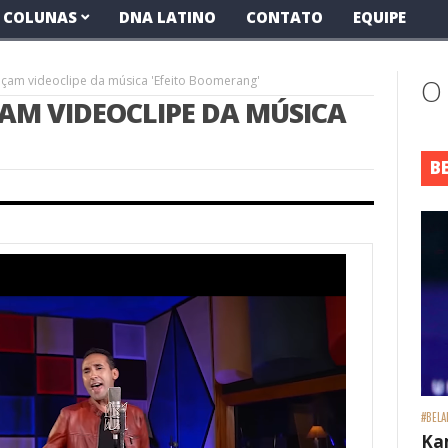
COLUNAS
DNA LATINO
CONTATO
EQUIPE
ançam videoclipe da música 'Efeito Boomerang'
O
AM VIDEOCLIPE DA MÚSICA
B
#BELA
Ka