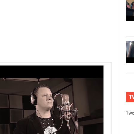
T
Twe