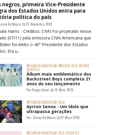
 negros, primeira Vice-Presidente
ra dos Estados Unidos entra para
tória política do país
anny De Moura
07 Novembro 2020
ala Harris - Créditos: CNN Foi projetado nesse
ado (07/11) pela emissora CNN Americana que
Biden foi eleito o 46° Presidente dos Estados
os. Era u...
#BELARECATADAEDOLAR
#MÚSICA
BELA
MÚSICA
RECENTES
Álbum mais emblemático dos
Backstreet Boys completa 21
anos do seu lançamento
Por:
Hiago Júnior
18 Maio 2020
#BELARECATADAEDOLAR
BELA
Ayrton Senna - Um ídolo que
ultrapassa gerações
Por:
Danny De Moura
01 Maio 2020
#BELARECATADAEDOLAR
BELA
RECENTES