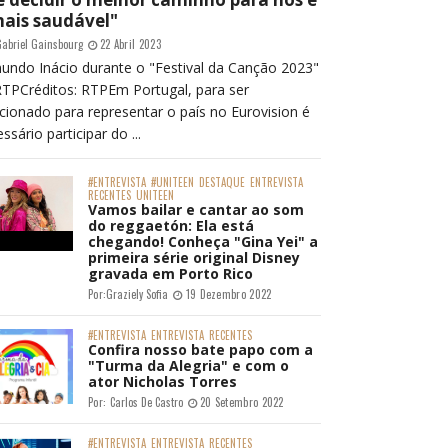
mais saudável"
abriel Gainsbourg
22 Abril 2023
undo Inácio durante o "Festival da Canção 2023"
RTPCréditos: RTPEm Portugal, para ser
cionado para representar o país no Eurovision é
ssário participar do ...
#ENTREVISTA
#UNITEEN
DESTAQUE
ENTREVISTA
RECENTES
UNITEEN
Vamos bailar e cantar ao som
do reggaetón: Ela está
chegando! Conheça "Gina Yei" a
primeira série original Disney
gravada em Porto Rico
Por:
Graziely Sofia
19 Dezembro 2022
#ENTREVISTA
ENTREVISTA
RECENTES
Confira nosso bate papo com a
"Turma da Alegria" e com o
ator Nicholas Torres
Por:
Carlos De Castro
20 Setembro 2022
#ENTREVISTA
ENTREVISTA
RECENTES