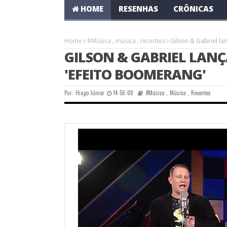
HOME
RESENHAS
CRÔNICAS
Home
#Música
,
música
,
recentes
Gilson & Gabriel l
GILSON & GABRIEL LANÇ
'EFEITO BOOMERANG'
Por:
Hiago Júnior
14:56:00
#Música
,
Música
,
Recentes