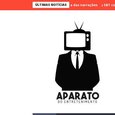
timo jogo e marca sua despedida das narrações
ÚLTIMAS NOTÍCIAS
SBT conquista a 