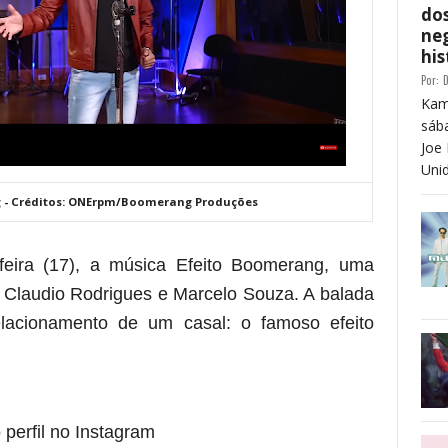
dos
neg
his
Por:
D
Kam
sáb
Joe 
Unid
ng - Créditos: ONErpm/Boomerang Produções
feira (17), a música Efeito Boomerang, uma
 Claudio Rodrigues e Marcelo Souza. A balada
elacionamento de um casal: o famoso efeito
 perfil no Instagram