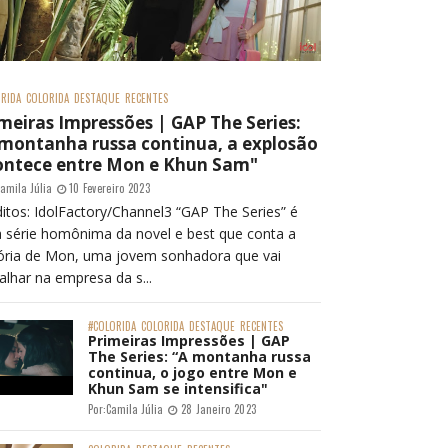
RIDA
COLORIDA
DESTAQUE
RECENTES
meiras Impressões | GAP The Series:
 montanha russa continua, a explosão
ontece entre Mon e Khun Sam"
amila Júlia
10 Fevereiro 2023
itos: IdolFactory/Channel3 “GAP The Series” é
 série homônima da novel e best que conta a
tória de Mon, uma jovem sonhadora que vai
alhar na empresa da s...
#COLORIDA
COLORIDA
DESTAQUE
RECENTES
Primeiras Impressões | GAP
The Series: “A montanha russa
continua, o jogo entre Mon e
Khun Sam se intensifica"
Por:
Camila Júlia
28 Janeiro 2023