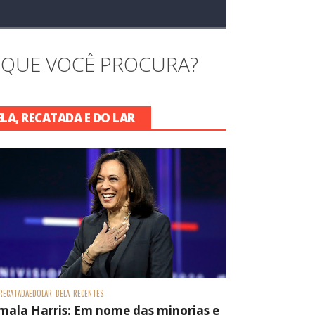
 QUE VOCÊ PROCURA?
ELA, RECATADA E DO LAR
RECATADAEDOLAR
BELA
RECENTES
mala Harris: Em nome das minorias e