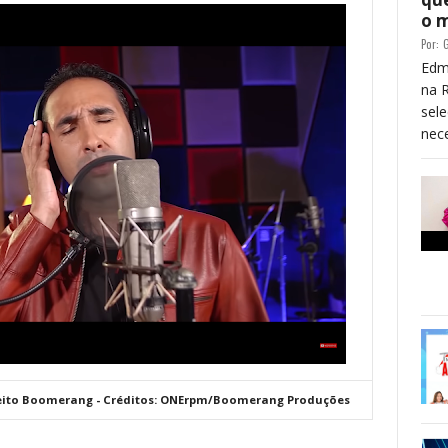
o 
Por:
G
Edm
na 
sele
nece
Efeito Boomerang - Créditos: ONErpm/Boomerang Produções