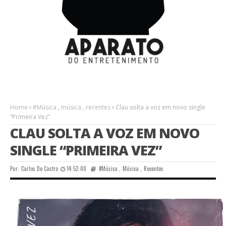
Home
#Música
,
música
,
recentes
Clau solta a voz em novo single
“Primeira Vez”
CLAU SOLTA A VOZ EM NOVO
SINGLE “PRIMEIRA VEZ”
Por:
Carlos De Castro
14:52:00
#Música
,
Música
,
Recentes