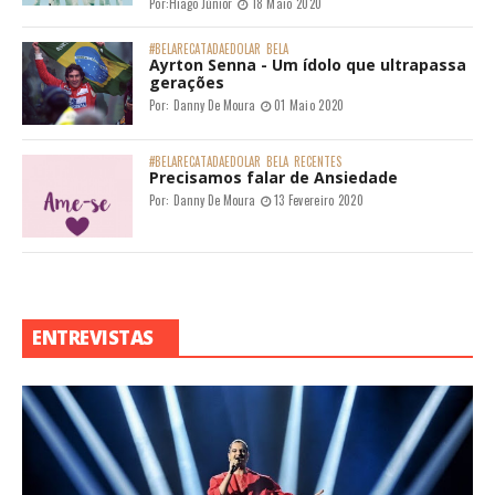
Por:
Hiago Júnior
18 Maio 2020
#BELARECATADAEDOLAR
BELA
Ayrton Senna - Um ídolo que ultrapassa
gerações
Por:
Danny De Moura
01 Maio 2020
#BELARECATADAEDOLAR
BELA
RECENTES
Precisamos falar de Ansiedade
Por:
Danny De Moura
13 Fevereiro 2020
ENTREVISTAS