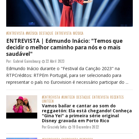
#ENTREVISTA
#MÚSICA
DESTAQUE
ENTREVISTA
MÚSICA
ENTREVISTA | Edmundo Inácio: "Temos que
decidir o melhor caminho para nós e o mais
saudável"
Por:
Gabriel Gainsbourg
22 Abril 2023
Edmundo Inácio durante o "Festival da Canção 2023" na
RTPCréditos: RTPEm Portugal, para ser selecionado para
representar o país no Eurovision é necessário participar do ...
#ENTREVISTA
#UNITEEN
DESTAQUE
ENTREVISTA
RECENTES
UNITEEN
Vamos bailar e cantar ao som do
reggaetón: Ela está chegando! Conheça
"Gina Yei" a primeira série original
Disney gravada em Porto Rico
Por:
Graziely Sofia
19 Dezembro 2022