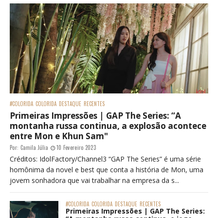
#COLORIDA
COLORIDA
DESTAQUE
RECENTES
Primeiras Impressões | GAP The Series: “A
montanha russa continua, a explosão acontece
entre Mon e Khun Sam"
Por:
Camila Júlia
10 Fevereiro 2023
Créditos: IdolFactory/Channel3 “GAP The Series” é uma série
homônima da novel e best que conta a história de Mon, uma
jovem sonhadora que vai trabalhar na empresa da s...
#COLORIDA
COLORIDA
DESTAQUE
RECENTES
Primeiras Impressões | GAP The Series: