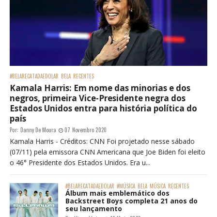
#BELARECATADAEDOLAR
BELA
RECENTES
Kamala Harris: Em nome das minorias e dos
negros, primeira Vice-Presidente negra dos
Estados Unidos entra para história política do
país
Por:
Danny De Moura
07 Novembro 2020
Kamala Harris - Créditos: CNN Foi projetado nesse sábado
(07/11) pela emissora CNN Americana que Joe Biden foi eleito
o 46° Presidente dos Estados Unidos. Era u...
#BELARECATADAEDOLAR
#MÚSICA
BELA
MÚSICA
RECENTES
Álbum mais emblemático dos
Backstreet Boys completa 21 anos do
seu lançamento