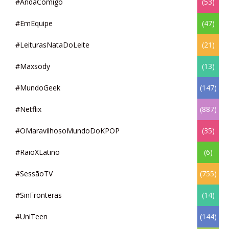
#AndaComigo
(53)
#EmEquipe
(47)
#LeiturasNataDoLeite
(21)
#Maxsody
(13)
#MundoGeek
(147)
#Netflix
(887)
#OMaravilhosoMundoDoKPOP
(35)
#RaioXLatino
(6)
#SessãoTV
(755)
#SinFronteras
(14)
#UniTeen
(144)