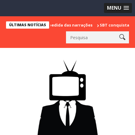
MENU
marca sua despedida das narrações
ÚLTIMAS NOTÍCIAS
SBT conquista a vice lideranç