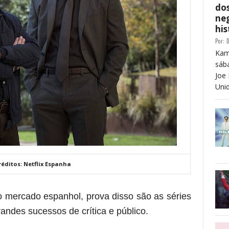
dos
neg
his
Por:
D
Kam
sáb
Joe 
Unid
réditos: Netflix Espanha
no mercado espanhol, prova disso são as séries
 grandes sucessos de crítica e público.