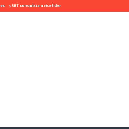
 conquista a vice liderança com "Bake Off Brasil" e "SBT Brasil"; c