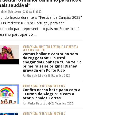
mais saudável"
abriel Gainsbourg
22 Abril 2023
undo Inácio durante o "Festival da Canção 2023"
RTPCréditos: RTPEm Portugal, para ser
cionado para representar o país no Eurovision é
ssário participar do ...
#ENTREVISTA
#UNITEEN
DESTAQUE
ENTREVISTA
RECENTES
UNITEEN
Vamos bailar e cantar ao som
do reggaetón: Ela está
chegando! Conheça "Gina Yei" a
primeira série original Disney
gravada em Porto Rico
Por:
Graziely Sofia
19 Dezembro 2022
#ENTREVISTA
ENTREVISTA
RECENTES
Confira nosso bate papo com a
"Turma da Alegria" e com o
ator Nicholas Torres
Por:
Carlos De Castro
20 Setembro 2022
#ENTREVISTA
ENTREVISTA
RECENTES