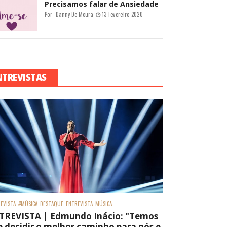
Precisamos falar de Ansiedade
Por:
Danny De Moura
13 Fevereiro 2020
NTREVISTAS
EVISTA
#MÚSICA
DESTAQUE
ENTREVISTA
MÚSICA
TREVISTA | Edmundo Inácio: "Temos
 decidir o melhor caminho para nós e