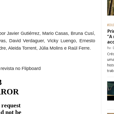
#COLO
Pri
or Javier Gutiérrez, Mario Casas, Bruna Cusí,
“A
as, David Verdaguer, Vicky Luengo, Ernesto
ac
re, Aleida Torrent, Júlia Molins e Raül Ferre.
Por:
C
Créd
uma
his
revista no Flipboard
trab