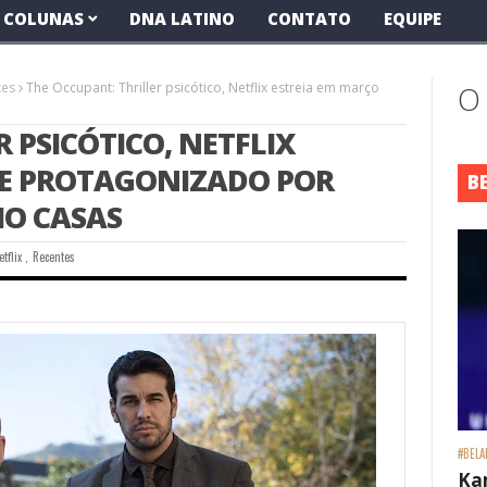
COLUNAS
DNA LATINO
CONTATO
EQUIPE
tes
The Occupant: Thriller psicótico, Netflix estreia em março
O
 PSICÓTICO, NETFLIX
ME PROTAGONIZADO POR
B
IO CASAS
etflix
,
Recentes
#BELA
Ka