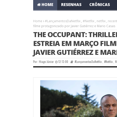
HOME
RESENHAS
CRÔNICAS
Home
#LançamentosDaNetflix
,
#Netflix
,
netflix
,
recen
filme protagonizado por Javier Gutiérrez e Mario Casas
THE OCCUPANT: THRILLER
ESTREIA EM MARÇO FIL
JAVIER GUTIÉRREZ E MAR
Por:
Hiago Júnior
12:13:00
#LançamentosDaNetflix
,
#Netflix
,
N