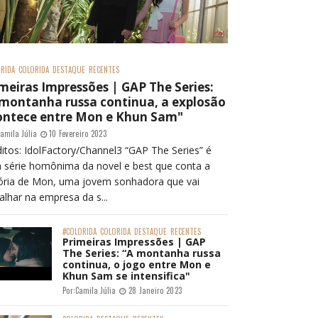
RIDA
COLORIDA
DESTAQUE
RECENTES
meiras Impressões | GAP The Series:
 montanha russa continua, a explosão
ontece entre Mon e Khun Sam"
amila Júlia
10 Fevereiro 2023
itos: IdolFactory/Channel3 “GAP The Series” é
 série homônima da novel e best que conta a
tória de Mon, uma jovem sonhadora que vai
alhar na empresa da s...
#COLORIDA
COLORIDA
DESTAQUE
RECENTES
Primeiras Impressões | GAP
The Series: “A montanha russa
continua, o jogo entre Mon e
Khun Sam se intensifica"
Por:
Camila Júlia
28 Janeiro 2023