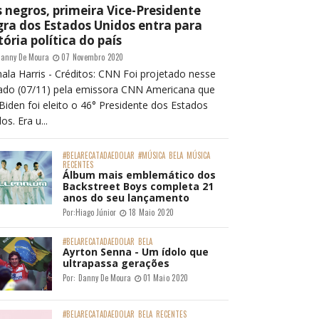
 negros, primeira Vice-Presidente
ra dos Estados Unidos entra para
tória política do país
anny De Moura
07 Novembro 2020
ala Harris - Créditos: CNN Foi projetado nesse
ado (07/11) pela emissora CNN Americana que
Biden foi eleito o 46° Presidente dos Estados
os. Era u...
#BELARECATADAEDOLAR
#MÚSICA
BELA
MÚSICA
RECENTES
Álbum mais emblemático dos
Backstreet Boys completa 21
anos do seu lançamento
Por:
Hiago Júnior
18 Maio 2020
#BELARECATADAEDOLAR
BELA
Ayrton Senna - Um ídolo que
ultrapassa gerações
Por:
Danny De Moura
01 Maio 2020
#BELARECATADAEDOLAR
BELA
RECENTES