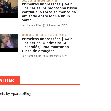
COLORIDA
DESTAQUE
RECENTES
Primeiras Impressões | GAP
The Series: “A montanha russa
continua, o fortalecimento da
amizade entre Mon e Khun
Sam"
Por:
Camila Júlia
17 Dezembro 2022
#COLORIDA
COLORIDA
DESTAQUE
RECENTES
Primeiras Impressões | GAP
The Series: O primeiro GL
Tailandês, uma montanha
russa de emoções
Por:
Camila Júlia
02 Dezembro 2022
WITTER
ets by AparatoBlog