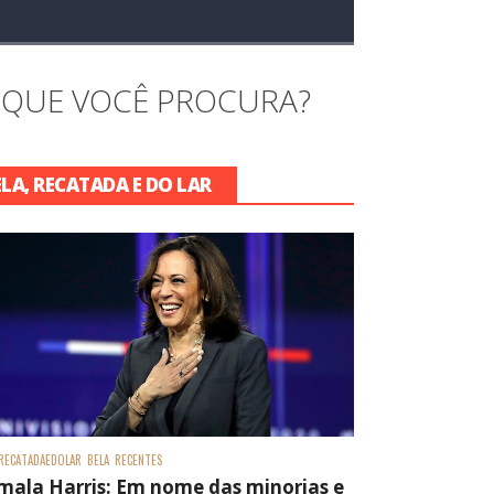
 QUE VOCÊ PROCURA?
ELA, RECATADA E DO LAR
RECATADAEDOLAR
BELA
RECENTES
mala Harris: Em nome das minorias e