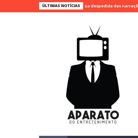
o narra o último jogo e marca sua despedida das narrações
ÚLTIMAS NOTÍCIAS
SBT