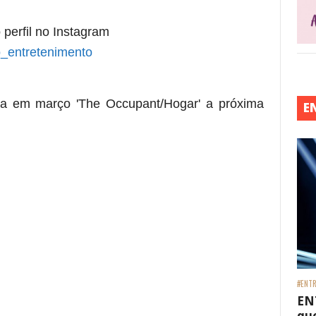
 perfil no Instagram
_entretenimento
eia em março 'The Occupant/Hogar' a próxima
E
#ENTR
EN
que