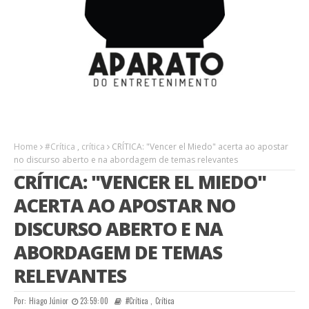
Home
#Crítica
,
crítica
CRÍTICA: "Vencer el Miedo" acerta ao apostar
no discurso aberto e na abordagem de temas relevantes
CRÍTICA: "VENCER EL MIEDO"
ACERTA AO APOSTAR NO
DISCURSO ABERTO E NA
ABORDAGEM DE TEMAS
RELEVANTES
Por:
Hiago Júnior
23:59:00
#Crítica
,
Crítica