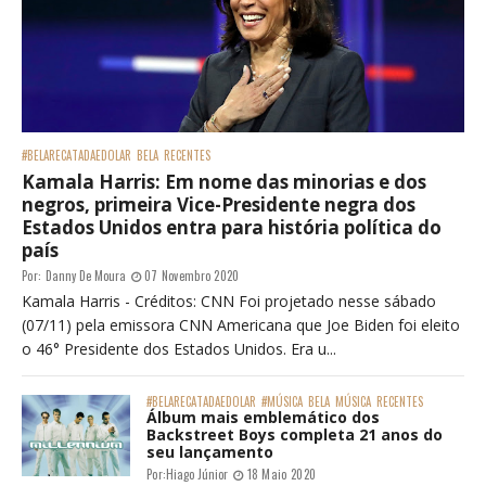
#BELARECATADAEDOLAR
BELA
RECENTES
Kamala Harris: Em nome das minorias e dos
negros, primeira Vice-Presidente negra dos
Estados Unidos entra para história política do
país
Por:
Danny De Moura
07 Novembro 2020
Kamala Harris - Créditos: CNN Foi projetado nesse sábado
(07/11) pela emissora CNN Americana que Joe Biden foi eleito
o 46° Presidente dos Estados Unidos. Era u...
#BELARECATADAEDOLAR
#MÚSICA
BELA
MÚSICA
RECENTES
Álbum mais emblemático dos
Backstreet Boys completa 21 anos do
seu lançamento
Por:
Hiago Júnior
18 Maio 2020