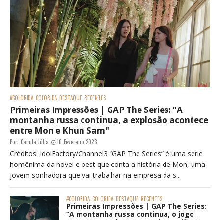
#COLORIDA
COLORIDA
DESTAQUE
RECENTES
Primeiras Impressões | GAP The Series: “A
montanha russa continua, a explosão acontece
entre Mon e Khun Sam"
Por:
Camila Júlia
10 Fevereiro 2023
Créditos: IdolFactory/Channel3 “GAP The Series” é uma série
homônima da novel e best que conta a história de Mon, uma
jovem sonhadora que vai trabalhar na empresa da s...
#COLORIDA
COLORIDA
DESTAQUE
RECENTES
Primeiras Impressões | GAP The Series:
“A montanha russa continua, o jogo