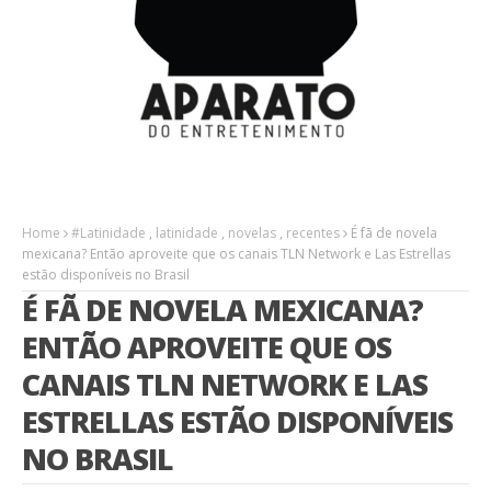
Home
#Latinidade
,
latinidade
,
novelas
,
recentes
É fã de novela
mexicana? Então aproveite que os canais TLN Network e Las Estrellas
estão disponíveis no Brasil
É FÃ DE NOVELA MEXICANA?
ENTÃO APROVEITE QUE OS
CANAIS TLN NETWORK E LAS
ESTRELLAS ESTÃO DISPONÍVEIS
NO BRASIL