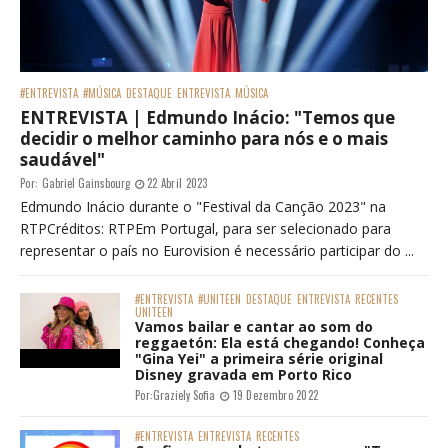
#ENTREVISTA
#MÚSICA
DESTAQUE
ENTREVISTA
MÚSICA
ENTREVISTA | Edmundo Inácio: "Temos que
decidir o melhor caminho para nós e o mais
saudável"
Por:
Gabriel Gainsbourg
22 Abril 2023
Edmundo Inácio durante o "Festival da Canção 2023" na
RTPCréditos: RTPEm Portugal, para ser selecionado para
representar o país no Eurovision é necessário participar do ...
#ENTREVISTA
#UNITEEN
DESTAQUE
ENTREVISTA
RECENTES
UNITEEN
Vamos bailar e cantar ao som do
reggaetón: Ela está chegando! Conheça
"Gina Yei" a primeira série original
Disney gravada em Porto Rico
Por:
Graziely Sofia
19 Dezembro 2022
#ENTREVISTA
ENTREVISTA
RECENTES