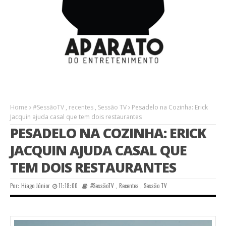
Home
#SessãoTV
,
recentes
,
Sessão TV
Pesadelo na Cozinha: Erick
Jacquin ajuda casal que tem dois restaurantes
PESADELO NA COZINHA: ERICK
JACQUIN AJUDA CASAL QUE
TEM DOIS RESTAURANTES
Por:
Hiago Júnior
11:18:00
#SessãoTV
,
Recentes
,
Sessão TV