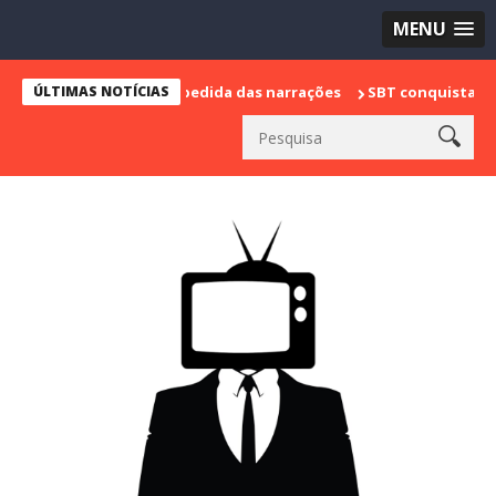
MENU
e marca sua despedida das narrações
ÚLTIMAS NOTÍCIAS
SBT conquista a vice lidera