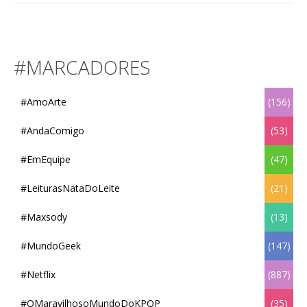
#MARCADORES
#AmoArte
(156)
#AndaComigo
(53)
#EmEquipe
(47)
#LeiturasNataDoLeite
(21)
#Maxsody
(13)
#MundoGeek
(147)
#Netflix
(887)
#OMaravilhosoMundoDoKPOP
(35)