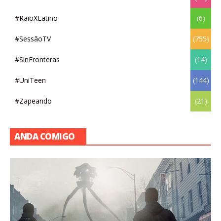
#RaioXLatino
(6)
#SessãoTV
(755)
#SinFronteras
(14)
#UniTeen
(144)
#Zapeando
(21)
ANDA COMIGO