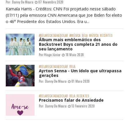
Por:
Danny De Moura
07 Novembro 2020
Kamala Harris - Créditos: CNN Foi projetado nesse sábado
(07/11) pela emissora CNN Americana que Joe Biden foi eleito
o 46° Presidente dos Estados Unidos. Era u...
#BELARECATADAEDOLAR
#MÚSICA
BELA
MÚSICA
RECENTES
Álbum mais emblemático dos
Backstreet Boys completa 21 anos do
seu lançamento
Por:
Hiago Júnior
18 Maio 2020
#BELARECATADAEDOLAR
BELA
Ayrton Senna - Um ídolo que ultrapassa
gerações
Por:
Danny De Moura
01 Maio 2020
#BELARECATADAEDOLAR
BELA
RECENTES
Precisamos falar de Ansiedade
Por:
Danny De Moura
13 Fevereiro 2020