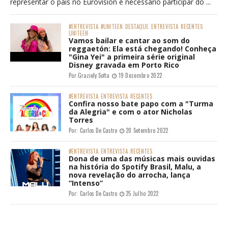
representar o país no Eurovision é necessário participar do ...
#ENTREVISTA
#UNITEEN
DESTAQUE
ENTREVISTA
RECENTES
UNITEEN
Vamos bailar e cantar ao som do
reggaetón: Ela está chegando! Conheça
"Gina Yei" a primeira série original
Disney gravada em Porto Rico
Por:
Graziely Sofia
19 Dezembro 2022
#ENTREVISTA
ENTREVISTA
RECENTES
Confira nosso bate papo com a "Turma
da Alegria" e com o ator Nicholas
Torres
Por:
Carlos De Castro
20 Setembro 2022
#ENTREVISTA
ENTREVISTA
RECENTES
Dona de uma das músicas mais ouvidas
na história do Spotify Brasil, Malu, a
nova revelação do arrocha, lança
“Intenso”
Por:
Carlos De Castro
25 Julho 2022