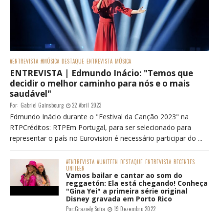
#ENTREVISTA
#MÚSICA
DESTAQUE
ENTREVISTA
MÚSICA
ENTREVISTA | Edmundo Inácio: "Temos que
decidir o melhor caminho para nós e o mais
saudável"
Por:
Gabriel Gainsbourg
22 Abril 2023
Edmundo Inácio durante o "Festival da Canção 2023" na
RTPCréditos: RTPEm Portugal, para ser selecionado para
representar o país no Eurovision é necessário participar do ...
#ENTREVISTA
#UNITEEN
DESTAQUE
ENTREVISTA
RECENTES
UNITEEN
Vamos bailar e cantar ao som do
reggaetón: Ela está chegando! Conheça
"Gina Yei" a primeira série original
Disney gravada em Porto Rico
Por:
Graziely Sofia
19 Dezembro 2022