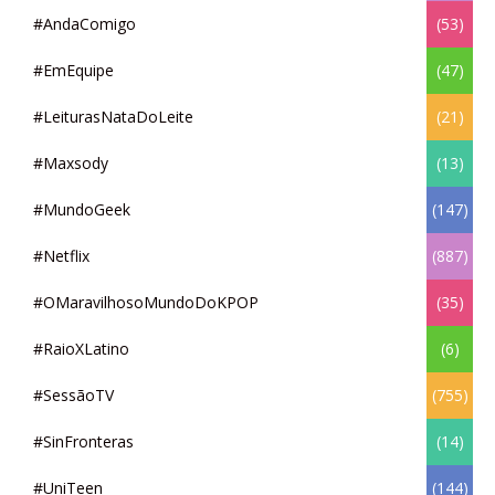
#AndaComigo
(53)
#EmEquipe
(47)
#LeiturasNataDoLeite
(21)
#Maxsody
(13)
#MundoGeek
(147)
#Netflix
(887)
#OMaravilhosoMundoDoKPOP
(35)
#RaioXLatino
(6)
#SessãoTV
(755)
#SinFronteras
(14)
#UniTeen
(144)