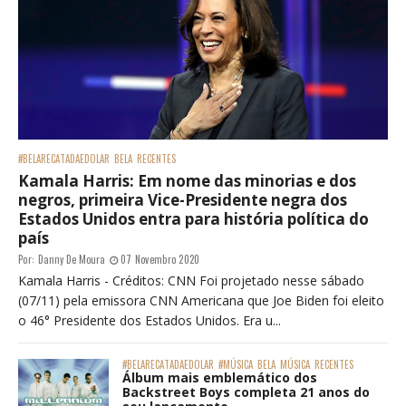
#BELARECATADAEDOLAR
BELA
RECENTES
Kamala Harris: Em nome das minorias e dos
negros, primeira Vice-Presidente negra dos
Estados Unidos entra para história política do
país
Por:
Danny De Moura
07 Novembro 2020
Kamala Harris - Créditos: CNN Foi projetado nesse sábado
(07/11) pela emissora CNN Americana que Joe Biden foi eleito
o 46° Presidente dos Estados Unidos. Era u...
#BELARECATADAEDOLAR
#MÚSICA
BELA
MÚSICA
RECENTES
Álbum mais emblemático dos
Backstreet Boys completa 21 anos do