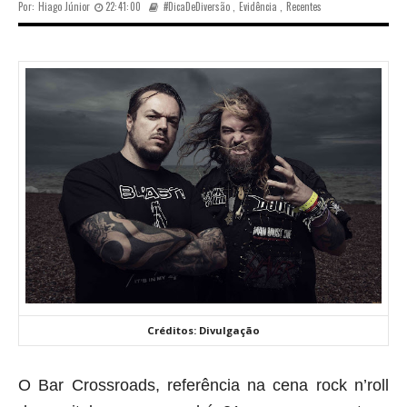
Por:
Hiago Júnior
22:41:00
#DicaDeDiversão
,
Evidência
,
Recentes
Créditos: Divulgação
O Bar Crossroads, referência na cena rock n’roll