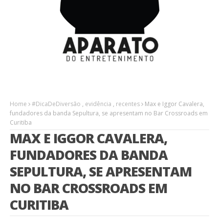
Home
#DicaDeDiversão
,
evidência
,
recentes
Max e Iggor Cavalera,
fundadores da banda Sepultura, se apresentam no Bar Crossroads em
Curitiba
MAX E IGGOR CAVALERA,
FUNDADORES DA BANDA
SEPULTURA, SE APRESENTAM
NO BAR CROSSROADS EM
CURITIBA