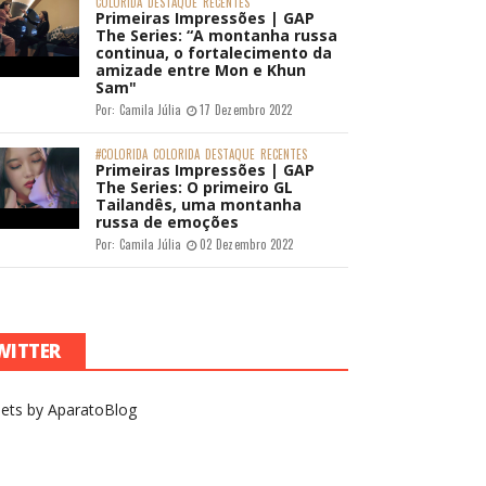
COLORIDA
DESTAQUE
RECENTES
Primeiras Impressões | GAP
The Series: “A montanha russa
continua, o fortalecimento da
amizade entre Mon e Khun
Sam"
Por:
Camila Júlia
17 Dezembro 2022
#COLORIDA
COLORIDA
DESTAQUE
RECENTES
Primeiras Impressões | GAP
The Series: O primeiro GL
Tailandês, uma montanha
russa de emoções
Por:
Camila Júlia
02 Dezembro 2022
WITTER
ets by AparatoBlog