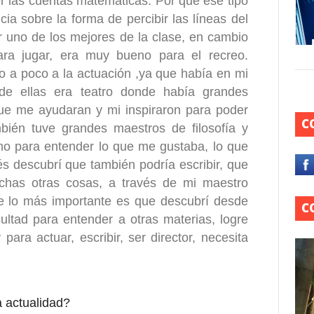
der las cuentas matemáticas. Por qué ese tipo
a sobre la forma de percibir las líneas del
r uno de los mejores de la clase, en cambio
ra jugar, era muy bueno para el recreo.
a poco a la actuación ,ya que había en mi
 de ellas era teatro donde había grandes
ue me ayudaran y mi inspiraron para poder
C
ién tuve grandes maestros de filosofía y
mo para entender lo que me gustaba, lo que
s descubrí que también podría escribir, que
uchas otras cosas, a través de mi maestro
e lo más importante es que descubrí desde
C
ultad para entender a otras materias, logre
ara actuar, escribir, ser director, necesita
a actualidad?