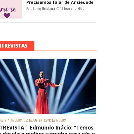
Precisamos falar de Ansiedade
Por:
Danny De Moura
13 Fevereiro 2020
NTREVISTAS
EVISTA
#MÚSICA
DESTAQUE
ENTREVISTA
MÚSICA
TREVISTA | Edmundo Inácio: "Temos
 decidir o melhor caminho para nós e