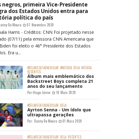
 negros, primeira Vice-Presidente
ra dos Estados Unidos entra para
tória política do país
anny De Moura
07 Novembro 2020
ala Harris - Créditos: CNN Foi projetado nesse
ado (07/11) pela emissora CNN Americana que
Biden foi eleito o 46° Presidente dos Estados
os. Era u...
#BELARECATADAEDOLAR
#MÚSICA
BELA
MÚSICA
RECENTES
Álbum mais emblemático dos
Backstreet Boys completa 21
anos do seu lançamento
Por:
Hiago Júnior
18 Maio 2020
#BELARECATADAEDOLAR
BELA
Ayrton Senna - Um ídolo que
ultrapassa gerações
Por:
Danny De Moura
01 Maio 2020
#BELARECATADAEDOLAR
BELA
RECENTES