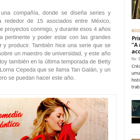
 una compañía, donde se diseña series y
a rededor de 15 asociados entre México,
ne proyectos conmigo, y durante esos 4 años
#COLO
a pertinente y poder estar con las grandes
Pri
“A
 y producir. También hice una serie que se
ac
bre un maestro de universidad, y este año
Por:
C
oy también en la última temporada de Betty
Créd
 Lorna Cepeda que se llama Tan Galán, y un
uma
pero se puedan hacer este año.
his
trab