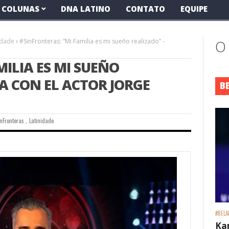
COLUNAS
DNA LATINO
CONTATO
EQUIPE
idade
#SinFronteras: “Mi Familia es mi sueño realizado” -
O
ILIA ES MI SUEÑO
TA CON EL ACTOR JORGE
B
inFronteras
,
Latinidade
#BELA
Ka