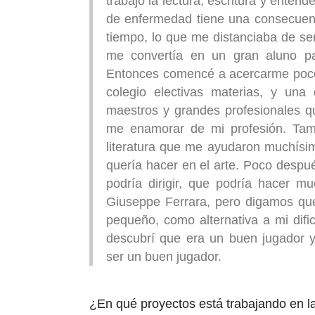
trabajo la lectura, escritura y enten
de enfermedad tiene una consecuenci
tiempo, lo que me distanciaba de se
me convertía en un gran aluno pa
Entonces comencé a acercarme poco 
colegio electivas materias, y una
maestros y grandes profesionales q
me enamorar de mi profesión. Tamb
literatura que me ayudaron muchísi
quería hacer en el arte. Poco despué
podría dirigir, que podría hacer m
Giuseppe Ferrara, pero digamos qu
pequeño, como alternativa a mi dific
descubrí que era un buen jugador y p
ser un buen jugador.
¿En qué proyectos está trabajando en l