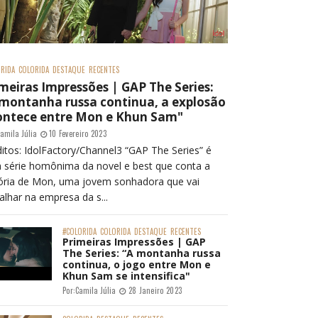
RIDA
COLORIDA
DESTAQUE
RECENTES
meiras Impressões | GAP The Series:
 montanha russa continua, a explosão
ontece entre Mon e Khun Sam"
amila Júlia
10 Fevereiro 2023
itos: IdolFactory/Channel3 “GAP The Series” é
 série homônima da novel e best que conta a
tória de Mon, uma jovem sonhadora que vai
alhar na empresa da s...
#COLORIDA
COLORIDA
DESTAQUE
RECENTES
Primeiras Impressões | GAP
The Series: “A montanha russa
continua, o jogo entre Mon e
Khun Sam se intensifica"
Por:
Camila Júlia
28 Janeiro 2023