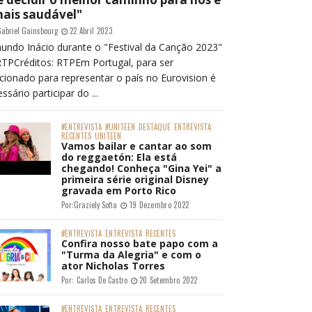
mais saudável"
abriel Gainsbourg
22 Abril 2023
undo Inácio durante o "Festival da Canção 2023"
RTPCréditos: RTPEm Portugal, para ser
cionado para representar o país no Eurovision é
ssário participar do ...
#ENTREVISTA
#UNITEEN
DESTAQUE
ENTREVISTA
RECENTES
UNITEEN
Vamos bailar e cantar ao som
do reggaetón: Ela está
chegando! Conheça "Gina Yei" a
primeira série original Disney
gravada em Porto Rico
Por:
Graziely Sofia
19 Dezembro 2022
#ENTREVISTA
ENTREVISTA
RECENTES
Confira nosso bate papo com a
"Turma da Alegria" e com o
ator Nicholas Torres
Por:
Carlos De Castro
20 Setembro 2022
#ENTREVISTA
ENTREVISTA
RECENTES