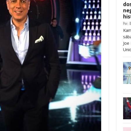
dos
neg
his
Por:
D
Kam
sáb
Joe 
Unid