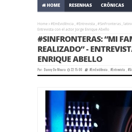
HOME
RESENHAS
CRÔNICAS
Home
#EmEvidência
,
#Entrevista
,
#SinFronteras
,
latin
Entrevista con el actor Jorge Enrique Abello
#SINFRONTERAS: “MI FAM
REALIZADO” - ENTREVIS
ENRIQUE ABELLO
Por:
Danny De Moura
22:15:00
#EmEvidência
,
#Entrevista
,
#S