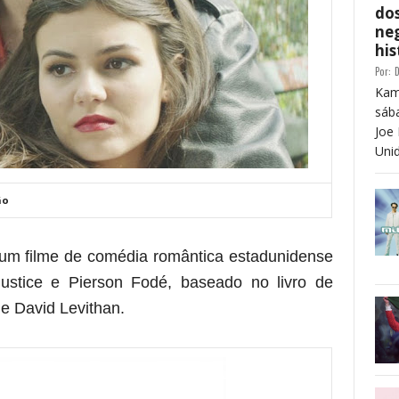
dos
neg
his
Por:
D
Kam
sáb
Joe 
Unid
ão
é um filme de comédia romântica estadunidense
Justice e Pierson Fodé, baseado no livro de
e David Levithan.