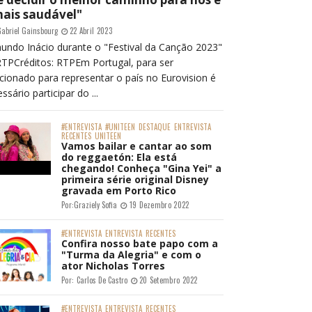
mais saudável"
abriel Gainsbourg
22 Abril 2023
undo Inácio durante o "Festival da Canção 2023"
RTPCréditos: RTPEm Portugal, para ser
cionado para representar o país no Eurovision é
ssário participar do ...
#ENTREVISTA
#UNITEEN
DESTAQUE
ENTREVISTA
RECENTES
UNITEEN
Vamos bailar e cantar ao som
do reggaetón: Ela está
chegando! Conheça "Gina Yei" a
primeira série original Disney
gravada em Porto Rico
Por:
Graziely Sofia
19 Dezembro 2022
#ENTREVISTA
ENTREVISTA
RECENTES
Confira nosso bate papo com a
"Turma da Alegria" e com o
ator Nicholas Torres
Por:
Carlos De Castro
20 Setembro 2022
#ENTREVISTA
ENTREVISTA
RECENTES