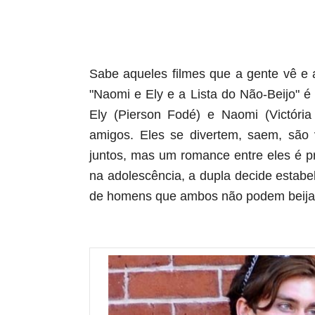
aqui termina o anuncio (coloque tinta branca sob
Sabe aqueles filmes que a gente vê e
"Naomi e Ely e a Lista do Não-Beijo" 
Ely (Pierson Fodé) e Naomi (Victóri
amigos. Eles se divertem, saem, são
juntos, mas um romance entre eles é pr
na adolescência, a dupla decide estabel
de homens que ambos não podem beijar,