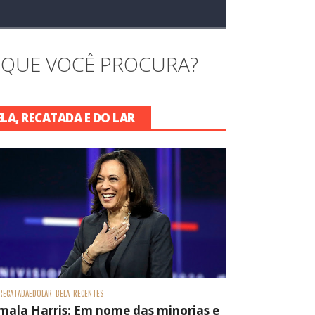
 QUE VOCÊ PROCURA?
ELA, RECATADA E DO LAR
RECATADAEDOLAR
BELA
RECENTES
mala Harris: Em nome das minorias e