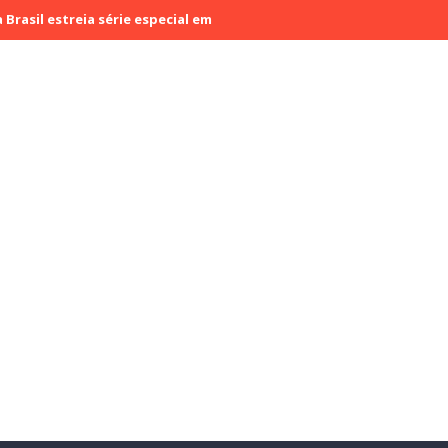
eia série especial em celebração ao mês da Consciência Negra
SBT