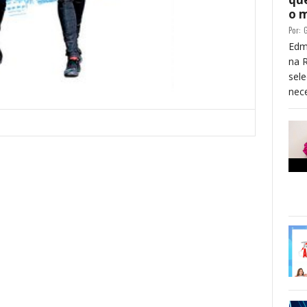
o 
Por:
G
Edm
na 
sele
nece
 está frase)