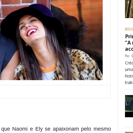
#COLO
Pri
“A
ac
Por:
C
Créd
uma
his
trab
m que Naomi e Ely se apaixonam pelo mesmo