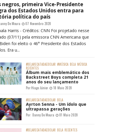
 negros, primeira Vice-Presidente
ra dos Estados Unidos entra para
tória política do país
anny De Moura
07 Novembro 2020
ala Harris - Créditos: CNN Foi projetado nesse
ado (07/11) pela emissora CNN Americana que
Biden foi eleito o 46° Presidente dos Estados
os. Era u...
#BELARECATADAEDOLAR
#MÚSICA
BELA
MÚSICA
RECENTES
Álbum mais emblemático dos
Backstreet Boys completa 21
anos do seu lançamento
Por:
Hiago Júnior
18 Maio 2020
#BELARECATADAEDOLAR
BELA
Ayrton Senna - Um ídolo que
ultrapassa gerações
Por:
Danny De Moura
01 Maio 2020
#BELARECATADAEDOLAR
BELA
RECENTES