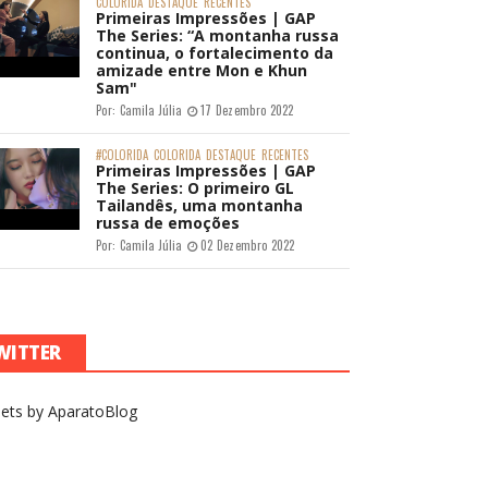
COLORIDA
DESTAQUE
RECENTES
Primeiras Impressões | GAP
The Series: “A montanha russa
continua, o fortalecimento da
amizade entre Mon e Khun
Sam"
Por:
Camila Júlia
17 Dezembro 2022
#COLORIDA
COLORIDA
DESTAQUE
RECENTES
Primeiras Impressões | GAP
The Series: O primeiro GL
Tailandês, uma montanha
russa de emoções
Por:
Camila Júlia
02 Dezembro 2022
WITTER
ets by AparatoBlog