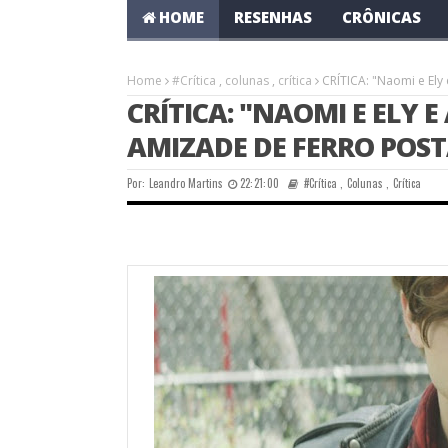
HOME
RESENHAS
CRÔNICAS
Home
#Crítica
,
colunas
,
crítica
CRÍTICA: "Naomi e Ely
CRÍTICA: "NAOMI E ELY E
AMIZADE DE FERRO POS
Por:
Leandro Martins
22:21:00
#Crítica
,
Colunas
,
Crítica