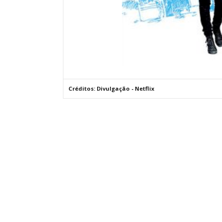
Créditos: Divulgação - Netflix
aqui começa o anuncio (coloque cor branca sobre