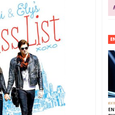
E
#ENTR
EN
que