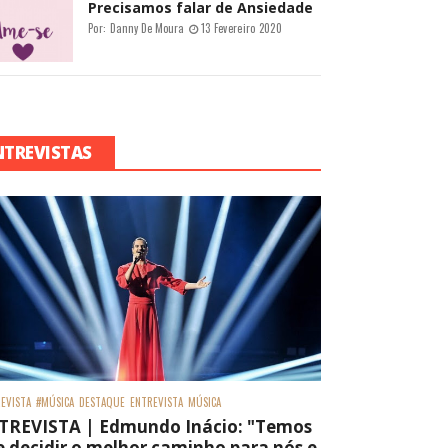
Precisamos falar de Ansiedade
Por:
Danny De Moura
13 Fevereiro 2020
NTREVISTAS
EVISTA
#MÚSICA
DESTAQUE
ENTREVISTA
MÚSICA
TREVISTA | Edmundo Inácio: "Temos
 decidir o melhor caminho para nós e