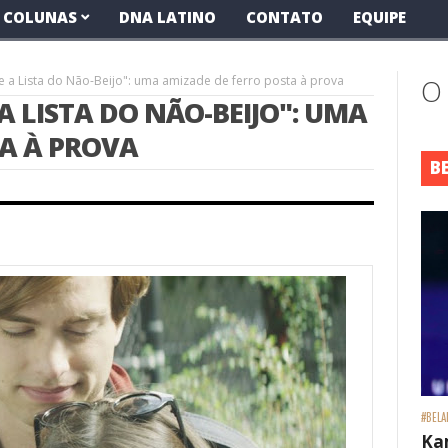
COLUNAS
DNA LATINO
CONTATO
EQUIPE
 e a Lista do Não-Beijo": uma amizade de ferro posta à prova
O
 A LISTA DO NÃO-BEIJO": UMA
TA À PROVA
B
#BELA
Ka