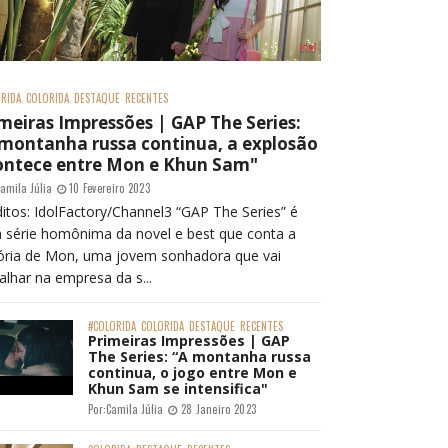
RIDA
COLORIDA
DESTAQUE
RECENTES
meiras Impressões | GAP The Series:
 montanha russa continua, a explosão
ontece entre Mon e Khun Sam"
amila Júlia
10 Fevereiro 2023
itos: IdolFactory/Channel3 “GAP The Series” é
 série homônima da novel e best que conta a
tória de Mon, uma jovem sonhadora que vai
alhar na empresa da s...
#COLORIDA
COLORIDA
DESTAQUE
RECENTES
Primeiras Impressões | GAP
The Series: “A montanha russa
continua, o jogo entre Mon e
Khun Sam se intensifica"
Por:
Camila Júlia
28 Janeiro 2023