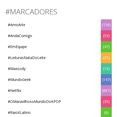
#MARCADORES
#AmoArte
(156)
#AndaComigo
(53)
#EmEquipe
(47)
#LeiturasNataDoLeite
(21)
#Maxsody
(13)
#MundoGeek
(147)
#Netflix
(887)
#OMaravilhosoMundoDoKPOP
(35)
#RaioXLatino
(6)