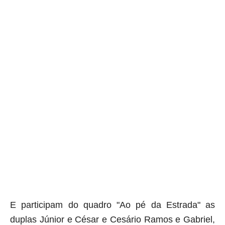
aqui termina o anuncio (coloque tinta branca sobre essa
frase)
E participam do quadro "Ao pé da Estrada" as
duplas Júnior e César e Cesário Ramos e Gabriel,