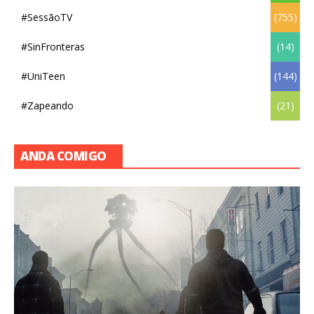
#SessãoTV
(755)
#SinFronteras
(14)
#UniTeen
(144)
#Zapeando
(21)
ANDA COMIGO