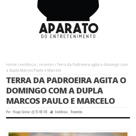
Home
evidência
,
recentes
Terra da Padroeira agita o domingo com
a dupla Marcos Paulo e Marcelo
TERRA DA PADROEIRA AGITA O
DOMINGO COM A DUPLA
MARCOS PAULO E MARCELO
Por:
Hiago Júnior
15:48:00
Evidência
,
Recentes