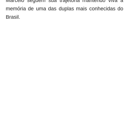
Marcelo seguem sua trajetória mantendo viva a
memória de uma das duplas mais conhecidas do
Brasil.
aqui começa o anuncio (coloque cor branca sobre está frase)