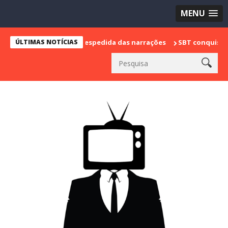
MENU
 e marca sua despedida das narrações
ÚLTIMAS NOTÍCIAS
SBT conquista a vice lider