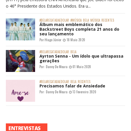
o 46° Presidente dos Estados Unidos. Era u...
#BELARECATADAEDOLAR
#MÚSICA
BELA
MÚSICA
RECENTES
Álbum mais emblemático dos
Backstreet Boys completa 21 anos do
seu lançamento
Por:
Hiago Júnior
18 Maio 2020
#BELARECATADAEDOLAR
BELA
Ayrton Senna - Um ídolo que ultrapassa
gerações
Por:
Danny De Moura
01 Maio 2020
#BELARECATADAEDOLAR
BELA
RECENTES
Precisamos falar de Ansiedade
Por:
Danny De Moura
13 Fevereiro 2020
ENTREVISTAS