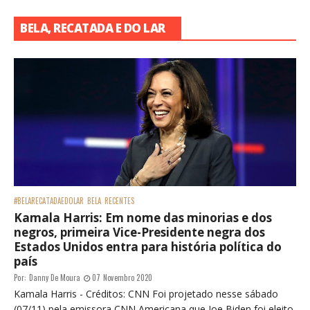
BELA, RECATADA E DO LAR
#BELARECATADAEDOLAR
BELA
RECENTES
Kamala Harris: Em nome das minorias e dos
negros, primeira Vice-Presidente negra dos
Estados Unidos entra para história política do
país
Por:
Danny De Moura
07 Novembro 2020
Kamala Harris - Créditos: CNN Foi projetado nesse sábado
(07/11) pela emissora CNN Americana que Joe Biden foi eleito