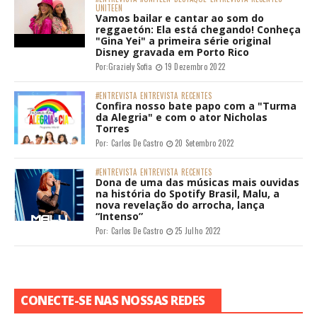
UNITEEN
Vamos bailar e cantar ao som do
reggaetón: Ela está chegando! Conheça
"Gina Yei" a primeira série original
Disney gravada em Porto Rico
Por:
Graziely Sofia
19 Dezembro 2022
#ENTREVISTA
ENTREVISTA
RECENTES
Confira nosso bate papo com a "Turma
da Alegria" e com o ator Nicholas
Torres
Por:
Carlos De Castro
20 Setembro 2022
#ENTREVISTA
ENTREVISTA
RECENTES
Dona de uma das músicas mais ouvidas
na história do Spotify Brasil, Malu, a
nova revelação do arrocha, lança
“Intenso”
Por:
Carlos De Castro
25 Julho 2022
CONECTE-SE NAS NOSSAS REDES