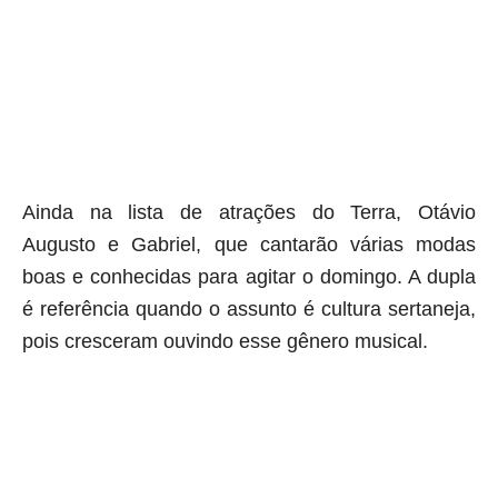
aqui termina o anuncio (coloque tinta branca sobre essa frase)
Ainda na lista de atrações do Terra, Otávio
Augusto e Gabriel, que cantarão várias modas
boas e conhecidas para agitar o domingo. A dupla
é referência quando o assunto é cultura sertaneja,
pois cresceram ouvindo esse gênero musical.
aqui começa o anuncio (coloque cor branca sobre está frase)