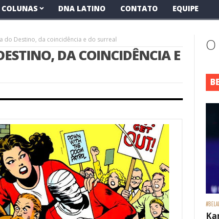
COLUNAS
DNA LATINO
CONTATO
EQUIPE
lha do Destino, da coincidência e do surreal
O
DESTINO, DA COINCIDÊNCIA E
B
#BELA
Ka