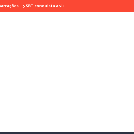
SBT conquista a vice liderança com "Bake Off Brasil" e "SBT Brasi