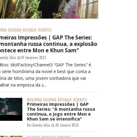
RIDA
COLORIDA
DESTAQUE
RECENTES
meiras Impressões | GAP The Series:
 montanha russa continua, a explosão
ontece entre Mon e Khun Sam"
amila Júlia
10 Fevereiro 2023
itos: IdolFactory/Channel3 “GAP The Series” é
 série homônima da novel e best que conta a
tória de Mon, uma jovem sonhadora que vai
alhar na empresa da s...
#COLORIDA
COLORIDA
DESTAQUE
RECENTES
Primeiras Impressões | GAP
The Series: “A montanha russa
continua, o jogo entre Mon e
Khun Sam se intensifica"
Por:
Camila Júlia
28 Janeiro 2023