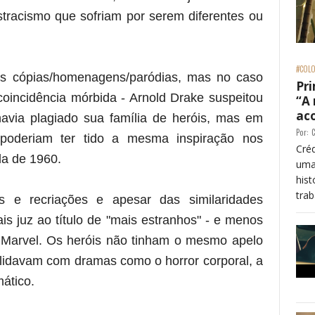
tracismo que sofriam por serem diferentes ou
#COLO
s cópias/homenagens/paródias, mas no caso
Pri
coincidência mórbida - Arnold Drake suspeitou
“A
ac
avia plagiado sua família de heróis, mas em
Por:
C
poderiam ter tido a mesma inspiração nos
Créd
da de 1960.
uma
his
trab
 e recriações e apesar das similaridades
is juz ao título de "mais estranhos" - e menos
a Marvel. Os heróis não tinham o mesmo apelo
 lidavam com dramas como o horror corporal, a
mático.