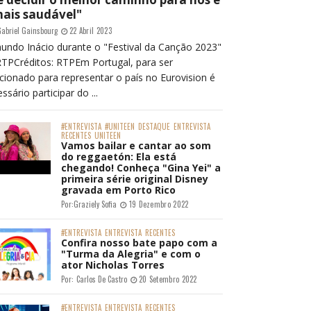
mais saudável"
abriel Gainsbourg
22 Abril 2023
undo Inácio durante o "Festival da Canção 2023"
RTPCréditos: RTPEm Portugal, para ser
cionado para representar o país no Eurovision é
ssário participar do ...
#ENTREVISTA
#UNITEEN
DESTAQUE
ENTREVISTA
RECENTES
UNITEEN
Vamos bailar e cantar ao som
do reggaetón: Ela está
chegando! Conheça "Gina Yei" a
primeira série original Disney
gravada em Porto Rico
Por:
Graziely Sofia
19 Dezembro 2022
#ENTREVISTA
ENTREVISTA
RECENTES
Confira nosso bate papo com a
"Turma da Alegria" e com o
ator Nicholas Torres
Por:
Carlos De Castro
20 Setembro 2022
#ENTREVISTA
ENTREVISTA
RECENTES