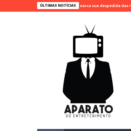
 Bueno narra o último jogo e marca sua despedida das narrações
ÚLTIMAS NOTÍCIAS