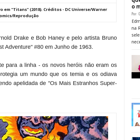
o 
em "Titans" (2018). Créditos - DC Universe/Warner
Por:
G
Comics/Reprodução
Edm
na 
sele
 Arnold Drake e Bob Haney e pelo artista Bruno
nece
gest Adventure" #80 em Junho de 1963.
e para a linha - os novos heróis não eram os
protegia um mundo que os temia e os odiava
endo apelidada de "Os Mais Estranhos Super-