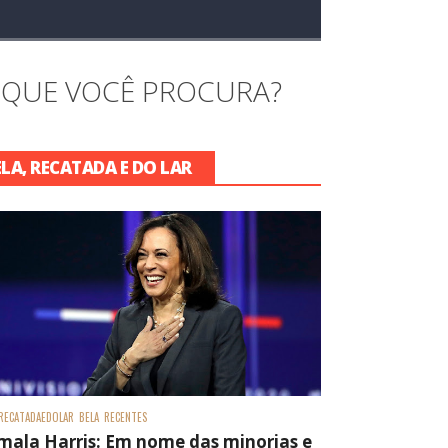
 QUE VOCÊ PROCURA?
ELA, RECATADA E DO LAR
RECATADAEDOLAR
BELA
RECENTES
mala Harris: Em nome das minorias e