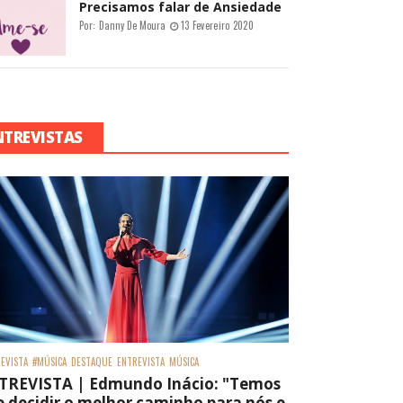
Precisamos falar de Ansiedade
Por:
Danny De Moura
13 Fevereiro 2020
NTREVISTAS
EVISTA
#MÚSICA
DESTAQUE
ENTREVISTA
MÚSICA
TREVISTA | Edmundo Inácio: "Temos
 decidir o melhor caminho para nós e