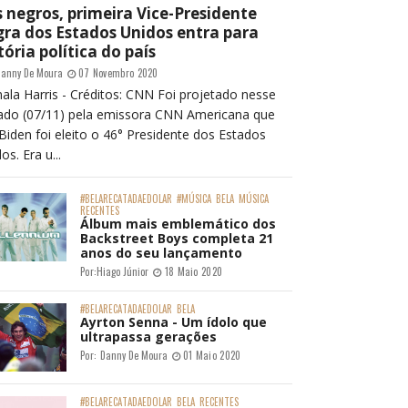
 negros, primeira Vice-Presidente
ra dos Estados Unidos entra para
tória política do país
anny De Moura
07 Novembro 2020
ala Harris - Créditos: CNN Foi projetado nesse
ado (07/11) pela emissora CNN Americana que
Biden foi eleito o 46° Presidente dos Estados
os. Era u...
#BELARECATADAEDOLAR
#MÚSICA
BELA
MÚSICA
RECENTES
Álbum mais emblemático dos
Backstreet Boys completa 21
anos do seu lançamento
Por:
Hiago Júnior
18 Maio 2020
#BELARECATADAEDOLAR
BELA
Ayrton Senna - Um ídolo que
ultrapassa gerações
Por:
Danny De Moura
01 Maio 2020
#BELARECATADAEDOLAR
BELA
RECENTES