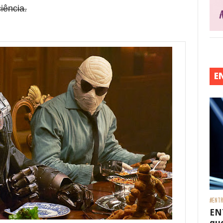
iência.
E
#ENTR
EN
que