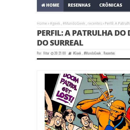
HOME
RESENHAS
CRÔNICAS
Home
#geek
,
#MundoGeek
,
recentes
Perfil: A Patru
PERFIL: A PATRULHA DO 
DO SURREAL
Por:
Vitor
20:21:00
#geek
,
#MundoGeek
,
Recentes