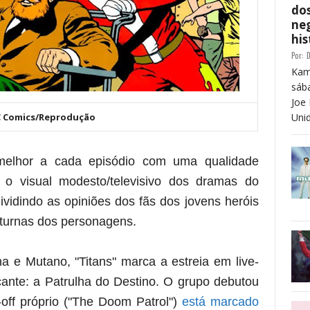
dos
neg
his
Por:
D
Kam
sáb
Joe 
DC Comics/Reprodução
Unid
 melhor a cada episódio com uma qualidade
 o visual modesto/televisivo dos dramas do
vidindo as opiniões dos fãs dos jovens heróis
turnas dos personagens.
a e Mutano, "Titans" marca a estreia em live-
icante: a Patrulha do Destino. O grupo debutou
-off próprio ("The Doom Patrol")
está marcado