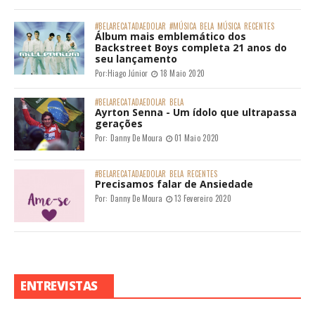
#BELARECATADAEDOLAR
#MÚSICA
BELA
MÚSICA
RECENTES
Álbum mais emblemático dos
Backstreet Boys completa 21 anos do
seu lançamento
Por:
Hiago Júnior
18 Maio 2020
#BELARECATADAEDOLAR
BELA
Ayrton Senna - Um ídolo que ultrapassa
gerações
Por:
Danny De Moura
01 Maio 2020
#BELARECATADAEDOLAR
BELA
RECENTES
Precisamos falar de Ansiedade
Por:
Danny De Moura
13 Fevereiro 2020
ENTREVISTAS