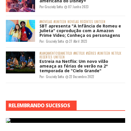
americana do Disney+
Por:
Graziely Sofia
07 Junho 2023
#NOVELAS
#UNITEEN
NOVELAS
RECENTES
UNITEEN
SBT apresenta "A Infância de Romeu e
Julieta" coprodução com a Amazon
Prime Video; Conheça os personagens
Por:
Graziely Sofia
27 Abril 2023
#LANÇAMENTOSDANETFLIX
#NETFLIX
#SÉRIES
#UNITEEN
NETFLIX
RECENTES
UNITEEN
Estreia na Netflix: Um novo vilão
ameaça as férias de verão na 2ª
temporada de "Cielo Grande"
Por:
Graziely Sofia
22 Dezembro 2022
RELEMBRANDO SUCESSOS