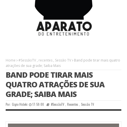
Home
#SessãoTV
,
recentes
,
Sessão TV
Band pode tirar mais quatro
atrações de sua grade; Saiba Mais
BAND PODE TIRAR MAIS
QUATRO ATRAÇÕES DE SUA
GRADE; SAIBA MAIS
Por:
Gigio Hideki
17:59:00
#SessãoTV
,
Recentes
,
Sessão TV