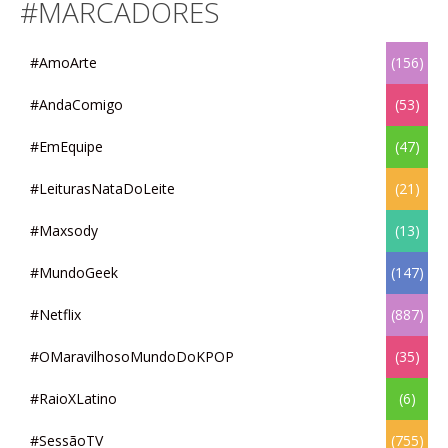
#MARCADORES
#AmoArte
(156)
#AndaComigo
(53)
#EmEquipe
(47)
#LeiturasNataDoLeite
(21)
#Maxsody
(13)
#MundoGeek
(147)
#Netflix
(887)
#OMaravilhosoMundoDoKPOP
(35)
#RaioXLatino
(6)
#SessãoTV
(755)