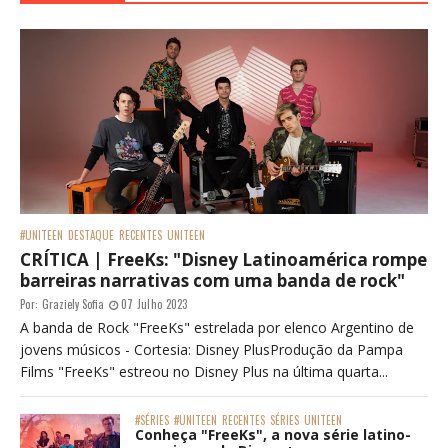
#UNITEEN
DESTAQUE
RECENTES
UNITEEN
CRÍTICA | FreeKs: "Disney Latinoamérica rompe
barreiras narrativas com uma banda de rock"
Por:
Graziely Sofia
07 Julho 2023
A banda de Rock "FreeKs" estrelada por elenco Argentino de
jovens músicos - Cortesia: Disney PlusProdução da Pampa
Films "FreeKs" estreou no Disney Plus na última quarta...
#SÉRIES
#UNITEEN
RECENTES
SÉRIES
UNITEEN
Conheça "FreeKs", a nova série latino-