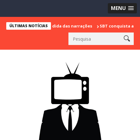
MENU
rca sua despedida das narrações
ÚLTIMAS NOTÍCIAS
SBT conquista a vice liderança 