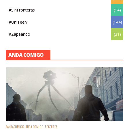
#SinFronteras
(14)
#UniTeen
(144)
#Zapeando
(21)
ANDA COMIGO
#ANDACOMIGO
ANDA COMIGO
RECENTES