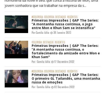
homônima da novel e best que conta a história de Mon, uma
jovem sonhadora que vai trabalhar na empresa da s...
#COLORIDA
COLORIDA
DESTAQUE
RECENTES
Primeiras Impressões | GAP The Series:
“A montanha russa continua, o jogo
entre Mon e Khun Sam se intensifica"
Por:
Camila Júlia
28 Janeiro 2023
COLORIDA
DESTAQUE
RECENTES
Primeiras Impressões | GAP The Series:
“A montanha russa continua, o
fortalecimento da amizade entre Mon e
Khun Sam"
Por:
Camila Júlia
17 Dezembro 2022
#COLORIDA
COLORIDA
DESTAQUE
RECENTES
Primeiras Impressões | GAP The Series:
O primeiro GL Tailandês, uma montanha
russa de emoções
Por:
Camila Júlia
02 Dezembro 2022