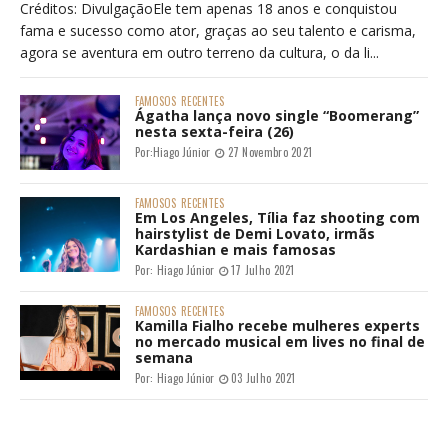
Créditos: DivulgaçãoEle tem apenas 18 anos e conquistou
fama e sucesso como ator, graças ao seu talento e carisma,
agora se aventura em outro terreno da cultura, o da li...
FAMOSOS
RECENTES
Ágatha lança novo single “Boomerang”
nesta sexta-feira (26)
Por:
Hiago Júnior
27 Novembro 2021
FAMOSOS
RECENTES
Em Los Angeles, Tília faz shooting com
hairstylist de Demi Lovato, irmãs
Kardashian e mais famosas
Por:
Hiago Júnior
17 Julho 2021
FAMOSOS
RECENTES
Kamilla Fialho recebe mulheres experts
no mercado musical em lives no final de
semana
Por:
Hiago Júnior
03 Julho 2021