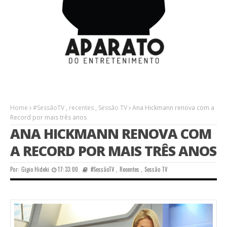
Home
#SessãoTV
,
recentes
,
Sessão TV
Ana Hickmann renova com a
Record por mais três anos
ANA HICKMANN RENOVA COM
A RECORD POR MAIS TRÊS ANOS
Por:
Gigio Hideki
17:33:00
#SessãoTV
,
Recentes
,
Sessão TV