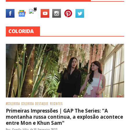
COLORIDA
#COLORIDA
COLORIDA
DESTAQUE
RECENTES
Primeiras Impressões | GAP The Series: “A
montanha russa continua, a explosão acontece
entre Mon e Khun Sam"
Por:
Camila Júlia
10 Fevereiro 2023