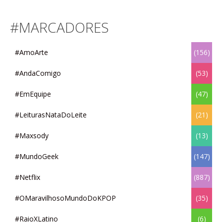
#MARCADORES
#AmoArte
(156)
#AndaComigo
(53)
#EmEquipe
(47)
#LeiturasNataDoLeite
(21)
#Maxsody
(13)
#MundoGeek
(147)
#Netflix
(887)
#OMaravilhosoMundoDoKPOP
(35)
#RaioXLatino
(6)