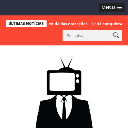
MENU
marca sua despedida das narrações
ÚLTIMAS NOTÍCIAS
SBT conquista a vice lideranç