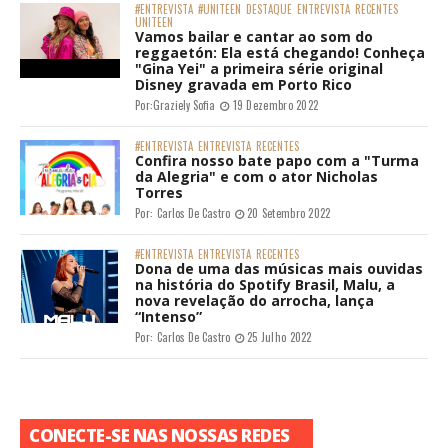
#ENTREVISTA
#UNITEEN
DESTAQUE
ENTREVISTA
RECENTES
UNITEEN
Vamos bailar e cantar ao som do
reggaetón: Ela está chegando! Conheça
"Gina Yei" a primeira série original
Disney gravada em Porto Rico
Por:
Graziely Sofia
19 Dezembro 2022
#ENTREVISTA
ENTREVISTA
RECENTES
Confira nosso bate papo com a "Turma
da Alegria" e com o ator Nicholas
Torres
Por:
Carlos De Castro
20 Setembro 2022
#ENTREVISTA
ENTREVISTA
RECENTES
Dona de uma das músicas mais ouvidas
na história do Spotify Brasil, Malu, a
nova revelação do arrocha, lança
“Intenso”
Por:
Carlos De Castro
25 Julho 2022
CONECTE-SE NAS NOSSAS REDES