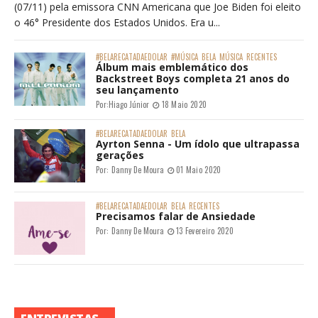
(07/11) pela emissora CNN Americana que Joe Biden foi eleito
o 46° Presidente dos Estados Unidos. Era u...
#BELARECATADAEDOLAR
#MÚSICA
BELA
MÚSICA
RECENTES
Álbum mais emblemático dos
Backstreet Boys completa 21 anos do
seu lançamento
Por:
Hiago Júnior
18 Maio 2020
#BELARECATADAEDOLAR
BELA
Ayrton Senna - Um ídolo que ultrapassa
gerações
Por:
Danny De Moura
01 Maio 2020
#BELARECATADAEDOLAR
BELA
RECENTES
Precisamos falar de Ansiedade
Por:
Danny De Moura
13 Fevereiro 2020