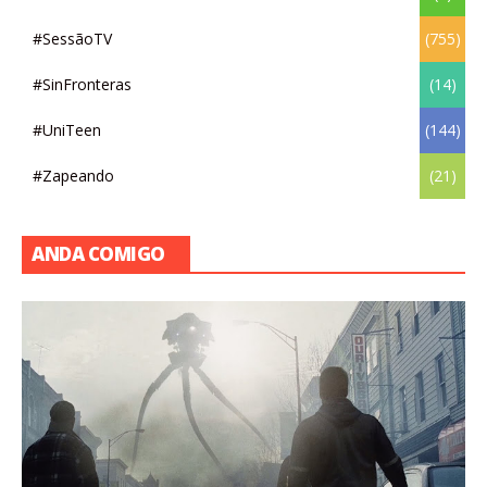
#SessãoTV
(755)
#SinFronteras
(14)
#UniTeen
(144)
#Zapeando
(21)
ANDA COMIGO