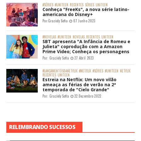
#SÉRIES
#UNITEEN
RECENTES
SÉRIES
UNITEEN
Conheça "FreeKs", a nova série latino-
americana do Disney+
Por:
Graziely Sofia
07 Junho 2023
#NOVELAS
#UNITEEN
NOVELAS
RECENTES
UNITEEN
SBT apresenta "A Infância de Romeu e
Julieta" coprodução com a Amazon
Prime Video; Conheça os personagens
Por:
Graziely Sofia
27 Abril 2023
#LANÇAMENTOSDANETFLIX
#NETFLIX
#SÉRIES
#UNITEEN
NETFLIX
RECENTES
UNITEEN
Estreia na Netflix: Um novo vilão
ameaça as férias de verão na 2ª
temporada de "Cielo Grande"
Por:
Graziely Sofia
22 Dezembro 2022
RELEMBRANDO SUCESSOS