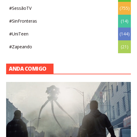
#SessãoTV
(755)
#SinFronteras
(14)
#UniTeen
(144)
#Zapeando
(21)
ANDA COMIGO