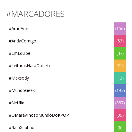
#MARCADORES
#AmoArte
(156)
#AndaComigo
(53)
#EmEquipe
(47)
#LeiturasNataDoLeite
(21)
#Maxsody
(13)
#MundoGeek
(147)
#Netflix
(887)
#OMaravilhosoMundoDoKPOP
(35)
#RaioXLatino
(6)