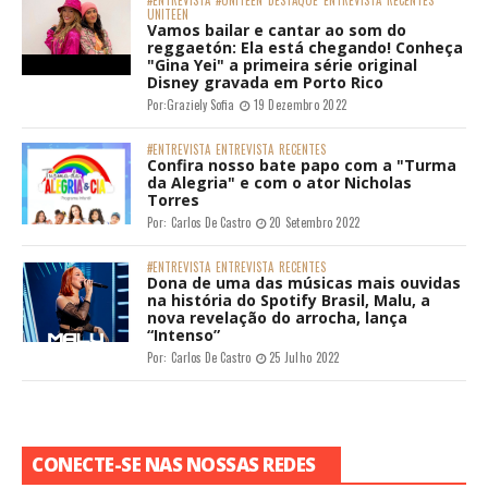
#ENTREVISTA
#UNITEEN
DESTAQUE
ENTREVISTA
RECENTES
UNITEEN
Vamos bailar e cantar ao som do
reggaetón: Ela está chegando! Conheça
"Gina Yei" a primeira série original
Disney gravada em Porto Rico
Por:
Graziely Sofia
19 Dezembro 2022
#ENTREVISTA
ENTREVISTA
RECENTES
Confira nosso bate papo com a "Turma
da Alegria" e com o ator Nicholas
Torres
Por:
Carlos De Castro
20 Setembro 2022
#ENTREVISTA
ENTREVISTA
RECENTES
Dona de uma das músicas mais ouvidas
na história do Spotify Brasil, Malu, a
nova revelação do arrocha, lança
“Intenso”
Por:
Carlos De Castro
25 Julho 2022
CONECTE-SE NAS NOSSAS REDES