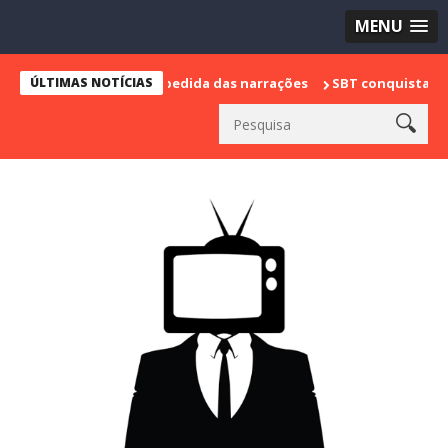
MENU
marca sua despedida das narrações
ÚLTIMAS NOTÍCIAS
SBT conquista a vice lideranç