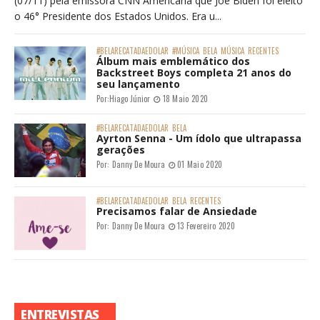
(07/11) pela emissora CNN Americana que Joe Biden foi eleito
o 46° Presidente dos Estados Unidos. Era u...
#BELARECATADAEDOLAR
#MÚSICA
BELA
MÚSICA
RECENTES
Álbum mais emblemático dos
Backstreet Boys completa 21 anos do
seu lançamento
Por:
Hiago Júnior
18 Maio 2020
#BELARECATADAEDOLAR
BELA
Ayrton Senna - Um ídolo que ultrapassa
gerações
Por:
Danny De Moura
01 Maio 2020
#BELARECATADAEDOLAR
BELA
RECENTES
Precisamos falar de Ansiedade
Por:
Danny De Moura
13 Fevereiro 2020
ENTREVISTAS