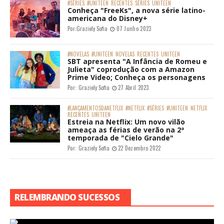
#SÉRIES
#UNITEEN
RECENTES
SÉRIES
UNITEEN
Conheça "FreeKs", a nova série latino-
americana do Disney+
Por:
Graziely Sofia
07 Junho 2023
#NOVELAS
#UNITEEN
NOVELAS
RECENTES
UNITEEN
SBT apresenta "A Infância de Romeu e
Julieta" coprodução com a Amazon
Prime Video; Conheça os personagens
Por:
Graziely Sofia
27 Abril 2023
#LANÇAMENTOSDANETFLIX
#NETFLIX
#SÉRIES
#UNITEEN
NETFLIX
RECENTES
UNITEEN
Estreia na Netflix: Um novo vilão
ameaça as férias de verão na 2ª
temporada de "Cielo Grande"
Por:
Graziely Sofia
22 Dezembro 2022
RELEMBRANDO SUCESSOS