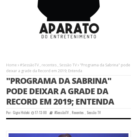
Home
#SessãoTV
,
recentes
,
Sessão TV
"Programa da Sabrina" pode
deixar a grade da Record em 2019; Entenda
"PROGRAMA DA SABRINA"
PODE DEIXAR A GRADE DA
RECORD EM 2019; ENTENDA
Por:
Gigio Hideki
17:13:00
#SessãoTV
,
Recentes
,
Sessão TV