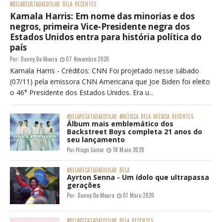
#BELARECATADAEDOLAR
BELA
RECENTES
Kamala Harris: Em nome das minorias e dos
negros, primeira Vice-Presidente negra dos
Estados Unidos entra para história política do
país
Por:
Danny De Moura
07 Novembro 2020
Kamala Harris - Créditos: CNN Foi projetado nesse sábado
(07/11) pela emissora CNN Americana que Joe Biden foi eleito
o 46° Presidente dos Estados Unidos. Era u...
#BELARECATADAEDOLAR
#MÚSICA
BELA
MÚSICA
RECENTES
Álbum mais emblemático dos
Backstreet Boys completa 21 anos do
seu lançamento
Por:
Hiago Júnior
18 Maio 2020
#BELARECATADAEDOLAR
BELA
Ayrton Senna - Um ídolo que ultrapassa
gerações
Por:
Danny De Moura
01 Maio 2020
#BELARECATADAEDOLAR
BELA
RECENTES