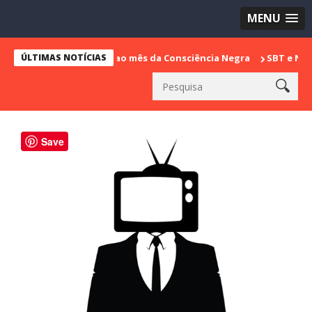
MENU
l em celebração ao mês da Consciência Negra
ÚLTIMAS NOTÍCIAS
SBT e N Sports adqu
Save