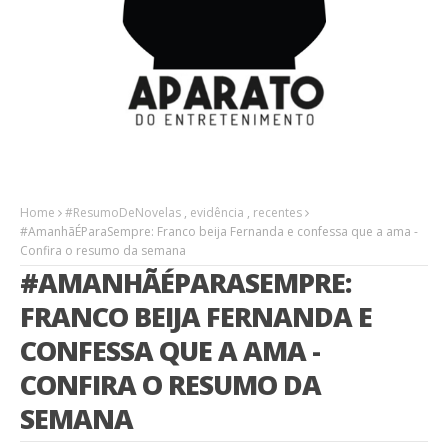
Home
#ResumoDeNovelas
,
evidência
,
recentes
#AmanhãÉParaSempre: Franco beija Fernanda e confessa que a ama -
Confira o resumo da semana
#AMANHÃÉPARASEMPRE:
FRANCO BEIJA FERNANDA E
CONFESSA QUE A AMA -
CONFIRA O RESUMO DA
SEMANA