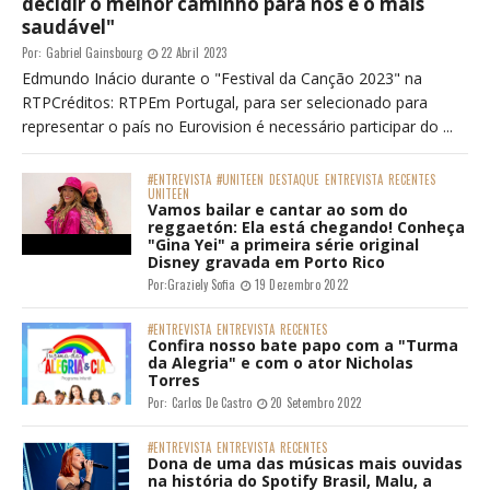
decidir o melhor caminho para nós e o mais
saudável"
Por:
Gabriel Gainsbourg
22 Abril 2023
Edmundo Inácio durante o "Festival da Canção 2023" na
RTPCréditos: RTPEm Portugal, para ser selecionado para
representar o país no Eurovision é necessário participar do ...
#ENTREVISTA
#UNITEEN
DESTAQUE
ENTREVISTA
RECENTES
UNITEEN
Vamos bailar e cantar ao som do
reggaetón: Ela está chegando! Conheça
"Gina Yei" a primeira série original
Disney gravada em Porto Rico
Por:
Graziely Sofia
19 Dezembro 2022
#ENTREVISTA
ENTREVISTA
RECENTES
Confira nosso bate papo com a "Turma
da Alegria" e com o ator Nicholas
Torres
Por:
Carlos De Castro
20 Setembro 2022
#ENTREVISTA
ENTREVISTA
RECENTES
Dona de uma das músicas mais ouvidas
na história do Spotify Brasil, Malu, a