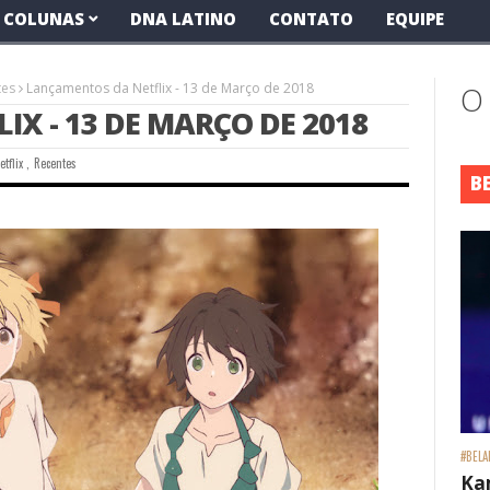
COLUNAS
DNA LATINO
CONTATO
EQUIPE
tes
Lançamentos da Netflix - 13 de Março de 2018
O
X - 13 DE MARÇO DE 2018
etflix
,
Recentes
B
#BELA
Ka