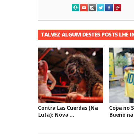
TALVEZ ALGUM DESTES POSTS LHE I
Contra Las Cuerdas (Na
Copa no S
Luta): Nova ...
Bueno nar