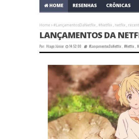
HOME
RESENHAS
CRÔNICAS
Home
#LançamentosDaNetflix
,
#Netflix
,
netflix
,
recen
LANÇAMENTOS DA NETFLI
Por:
Hiago Júnior
14:52:00
#LançamentosDaNetflix
,
#Netflix
,
N