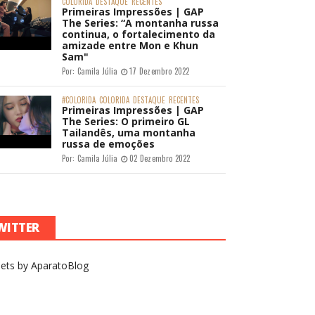
COLORIDA
DESTAQUE
RECENTES
Primeiras Impressões | GAP
The Series: “A montanha russa
continua, o fortalecimento da
amizade entre Mon e Khun
Sam"
Por:
Camila Júlia
17 Dezembro 2022
#COLORIDA
COLORIDA
DESTAQUE
RECENTES
Primeiras Impressões | GAP
The Series: O primeiro GL
Tailandês, uma montanha
russa de emoções
Por:
Camila Júlia
02 Dezembro 2022
WITTER
ets by AparatoBlog