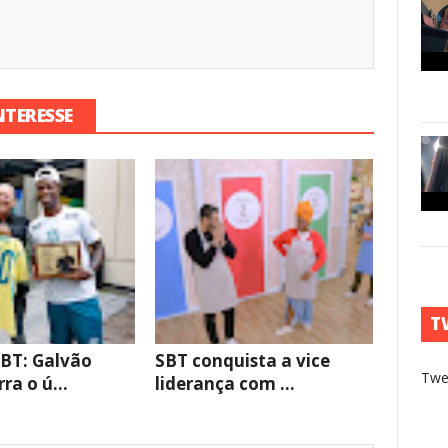
NTERESSE
T
BT: Galvão
SBT conquista a vice
Twe
ra o ú...
liderança com ...