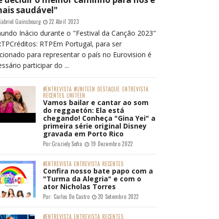
mais saudável"
abriel Gainsbourg
22 Abril 2023
undo Inácio durante o "Festival da Canção 2023"
RTPCréditos: RTPEm Portugal, para ser
cionado para representar o país no Eurovision é
ssário participar do ...
#ENTREVISTA
#UNITEEN
DESTAQUE
ENTREVISTA
RECENTES
UNITEEN
Vamos bailar e cantar ao som
do reggaetón: Ela está
chegando! Conheça "Gina Yei" a
primeira série original Disney
gravada em Porto Rico
Por:
Graziely Sofia
19 Dezembro 2022
#ENTREVISTA
ENTREVISTA
RECENTES
Confira nosso bate papo com a
"Turma da Alegria" e com o
ator Nicholas Torres
Por:
Carlos De Castro
20 Setembro 2022
#ENTREVISTA
ENTREVISTA
RECENTES