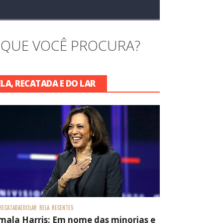
 QUE VOCÊ PROCURA?
ELA, RECATADA E DO LAR
RECATADAEDOLAR
BELA
RECENTES
mala Harris: Em nome das minorias e