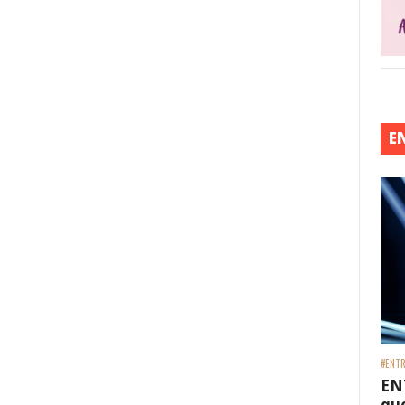
re essa frase)
E
 está frase)
#ENTR
EN
que