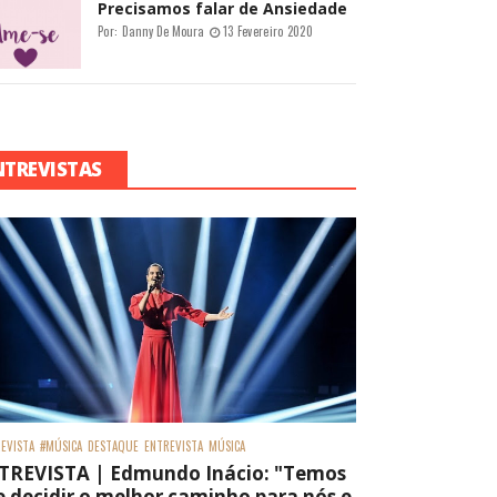
Precisamos falar de Ansiedade
Por:
Danny De Moura
13 Fevereiro 2020
NTREVISTAS
EVISTA
#MÚSICA
DESTAQUE
ENTREVISTA
MÚSICA
TREVISTA | Edmundo Inácio: "Temos
 decidir o melhor caminho para nós e