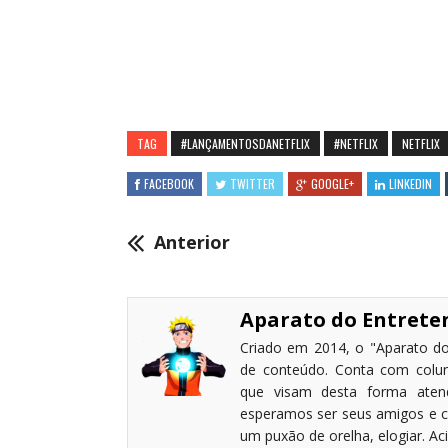
TAG
#LANÇAMENTOSDANETFLIX
#NETFLIX
NETFLIX
FACEBOOK
TWITTER
GOOGLE+
LINKEDIN
Anterior
Aparato do Entret
Criado em 2014, o "Aparato do
de conteúdo. Conta com coluni
que visam desta forma atende
esperamos ser seus amigos e c
um puxão de orelha, elogiar. A