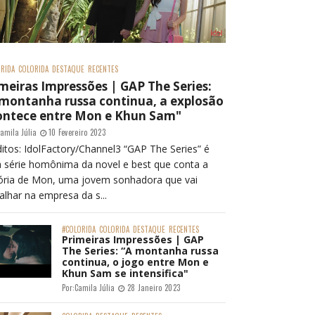
RIDA
COLORIDA
DESTAQUE
RECENTES
meiras Impressões | GAP The Series:
 montanha russa continua, a explosão
ontece entre Mon e Khun Sam"
amila Júlia
10 Fevereiro 2023
itos: IdolFactory/Channel3 “GAP The Series” é
 série homônima da novel e best que conta a
tória de Mon, uma jovem sonhadora que vai
alhar na empresa da s...
#COLORIDA
COLORIDA
DESTAQUE
RECENTES
Primeiras Impressões | GAP
The Series: “A montanha russa
continua, o jogo entre Mon e
Khun Sam se intensifica"
Por:
Camila Júlia
28 Janeiro 2023