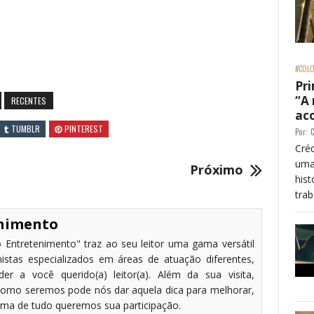
#COLO
Pri
“A
RECENTES
ac
TUMBLR
PINTEREST
Por:
C
Créd
uma
Próximo
his
trab
enimento
 Entretenimento" traz ao seu leitor uma gama versátil
stas especializados em áreas de atuação diferentes,
r a você querido(a) leitor(a). Além da sua visita,
omo seremos pode nós dar aquela dica para melhorar,
cima de tudo queremos sua participação.