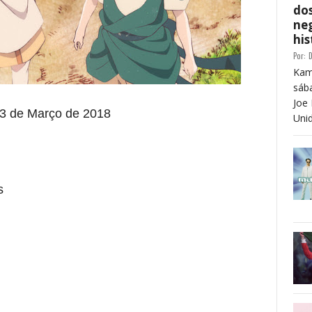
dos
neg
his
Por:
D
Kam
sáb
Joe 
13
de Março de 2018
Unid
s
 está frase)