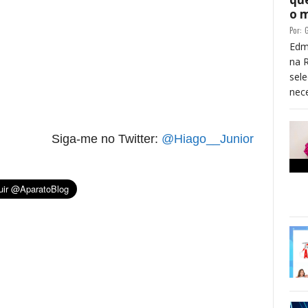
o 
Por:
G
Edm
na 
sele
re essa frase)
nece
Siga-me no Twitter:
@Hiago__Junior