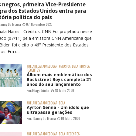
 negros, primeira Vice-Presidente
ra dos Estados Unidos entra para
tória política do país
anny De Moura
07 Novembro 2020
ala Harris - Créditos: CNN Foi projetado nesse
ado (07/11) pela emissora CNN Americana que
Biden foi eleito o 46° Presidente dos Estados
os. Era u...
#BELARECATADAEDOLAR
#MÚSICA
BELA
MÚSICA
RECENTES
Álbum mais emblemático dos
Backstreet Boys completa 21
anos do seu lançamento
Por:
Hiago Júnior
18 Maio 2020
#BELARECATADAEDOLAR
BELA
Ayrton Senna - Um ídolo que
ultrapassa gerações
Por:
Danny De Moura
01 Maio 2020
#BELARECATADAEDOLAR
BELA
RECENTES