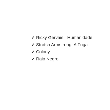
aqui termina o anuncio (coloque tinta branca sob
✔ Ricky Gervais - Humanidade
✔ Stretch Armstrong: A Fuga
✔ Colony
✔ Raio Negro
aqui começa o anuncio (coloque cor branca sobre