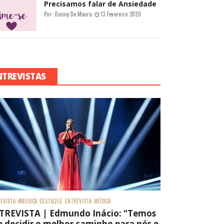
Precisamos falar de Ansiedade
Por:
Danny De Moura
13 Fevereiro 2020
NTREVISTAS
EVISTA
#MÚSICA
DESTAQUE
ENTREVISTA
MÚSICA
TREVISTA | Edmundo Inácio: "Temos
 decidir o melhor caminho para nós e