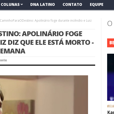
COLUNAS
DNA LATINO
CONTATO
EQUIPE
aminhoParaODestino: Apolinário foge durante incêndio e Luiz
O
INO: APOLINÁRIO FOGE
Z DIZ QUE ELE ESTÁ MORTO -
B
 SEMANA
centes
#BELA
Ka