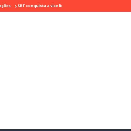
SBT conquista a vice liderança com "Bake Off Brasil" e "SBT Brasil"