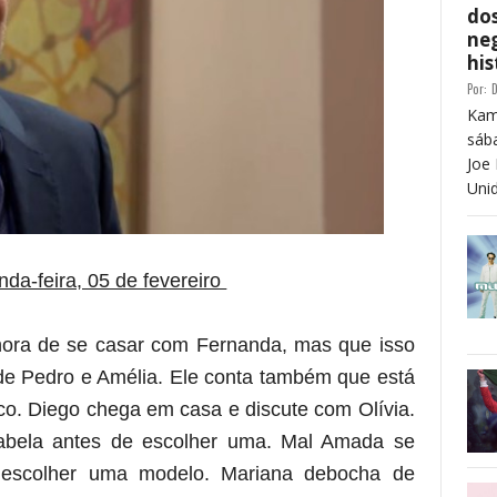
dos
neg
his
Por:
D
Kam
sáb
Joe 
Unid
nda-feira, 05 de fevereiro
 hora de se casar com Fernanda, mas que isso
de Pedro e Amélia. Ele conta também que está
co. Diego chega em casa e discute com Olívia.
abela antes de escolher uma. Mal Amada se
 escolher uma modelo. Mariana debocha de