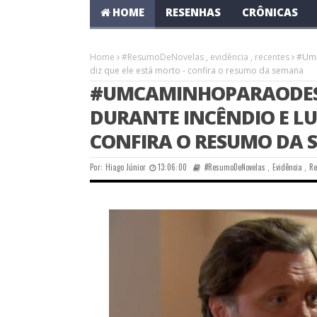
HOME
RESENHAS
CRÔNICAS
Home
#ResumoDeNovelas
,
evidência
,
recentes
#UmC
diz que ele está morto - confira o resumo da semana
#UMCAMINHOPARAODEST
DURANTE INCÊNDIO E LUI
CONFIRA O RESUMO DA
Por:
Hiago Júnior
13:06:00
#ResumoDeNovelas
,
Evidência
,
Re