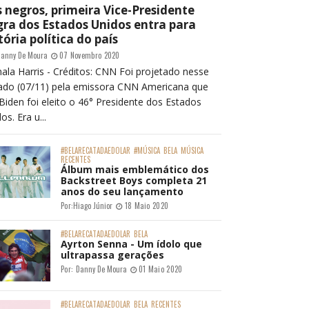
 negros, primeira Vice-Presidente
ra dos Estados Unidos entra para
tória política do país
anny De Moura
07 Novembro 2020
ala Harris - Créditos: CNN Foi projetado nesse
ado (07/11) pela emissora CNN Americana que
Biden foi eleito o 46° Presidente dos Estados
os. Era u...
#BELARECATADAEDOLAR
#MÚSICA
BELA
MÚSICA
RECENTES
Álbum mais emblemático dos
Backstreet Boys completa 21
anos do seu lançamento
Por:
Hiago Júnior
18 Maio 2020
#BELARECATADAEDOLAR
BELA
Ayrton Senna - Um ídolo que
ultrapassa gerações
Por:
Danny De Moura
01 Maio 2020
#BELARECATADAEDOLAR
BELA
RECENTES