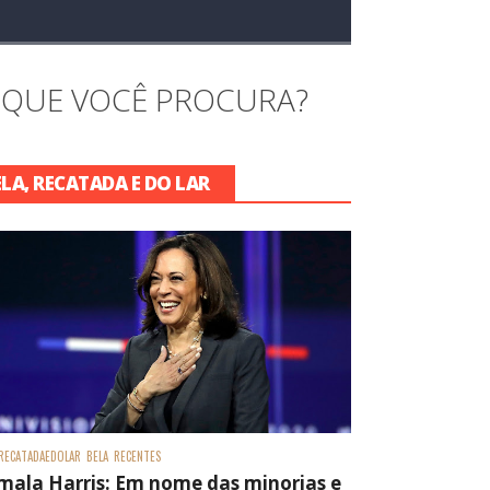
 QUE VOCÊ PROCURA?
ELA, RECATADA E DO LAR
RECATADAEDOLAR
BELA
RECENTES
mala Harris: Em nome das minorias e