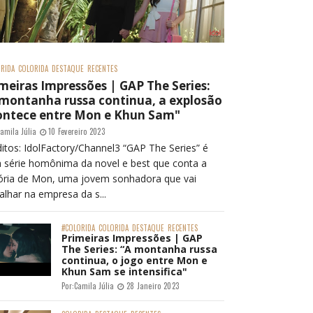
RIDA
COLORIDA
DESTAQUE
RECENTES
meiras Impressões | GAP The Series:
 montanha russa continua, a explosão
ontece entre Mon e Khun Sam"
amila Júlia
10 Fevereiro 2023
itos: IdolFactory/Channel3 “GAP The Series” é
 série homônima da novel e best que conta a
tória de Mon, uma jovem sonhadora que vai
alhar na empresa da s...
#COLORIDA
COLORIDA
DESTAQUE
RECENTES
Primeiras Impressões | GAP
The Series: “A montanha russa
continua, o jogo entre Mon e
Khun Sam se intensifica"
Por:
Camila Júlia
28 Janeiro 2023