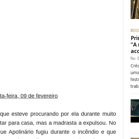
#COLO
Pri
“A
ac
Por:
C
Créd
uma
his
trab
re essa frase)
ta-feira, 09 de fevereiro
ue esteve procurando por ela durante muito
ltar para casa, mas a madrasta a expulsou. No
ue Apolinário fugiu durante o incêndio e que