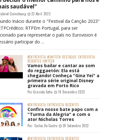
mais saudável"
abriel Gainsbourg
22 Abril 2023
undo Inácio durante o "Festival da Canção 2023"
RTPCréditos: RTPEm Portugal, para ser
cionado para representar o país no Eurovision é
ssário participar do ...
#ENTREVISTA
#UNITEEN
DESTAQUE
ENTREVISTA
RECENTES
UNITEEN
Vamos bailar e cantar ao som
do reggaetón: Ela está
chegando! Conheça "Gina Yei" a
primeira série original Disney
gravada em Porto Rico
Por:
Graziely Sofia
19 Dezembro 2022
#ENTREVISTA
ENTREVISTA
RECENTES
Confira nosso bate papo com a
"Turma da Alegria" e com o
ator Nicholas Torres
Por:
Carlos De Castro
20 Setembro 2022
#ENTREVISTA
ENTREVISTA
RECENTES