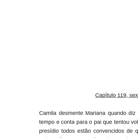
aqui termina o anuncio (coloque tinta branca sob
Capítulo 119, sex
Camila desmente Mariana quando diz q
tempo e conta para o pai que tentou vo
presídio todos estão convencidos de q