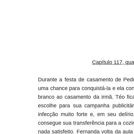
aqui termina o anuncio (coloque tinta branca sob
Capítulo 117, quar
Durante a festa de casamento de Pedr
uma chance para conquistá-la e ela conc
branco ao casamento da irmã. Téo fic
escolhe para sua campanha publicitár
infecção muito forte e, em seu delír
consegue sua transferência para a cozin
nada satisfeito. Fernanda volta da aula 