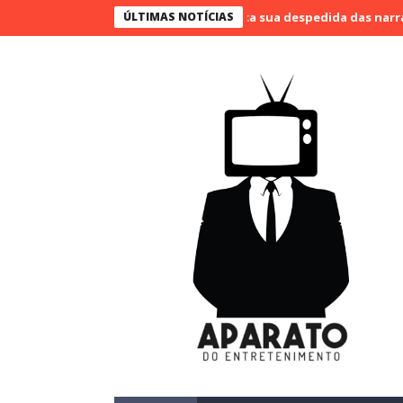
Bueno narra o último jogo e marca sua despedida das narrações
ÚLTIMAS NOTÍCIAS