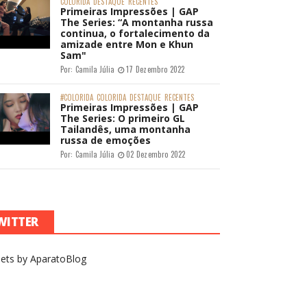
COLORIDA
DESTAQUE
RECENTES
Primeiras Impressões | GAP
The Series: “A montanha russa
continua, o fortalecimento da
amizade entre Mon e Khun
Sam"
Por:
Camila Júlia
17 Dezembro 2022
#COLORIDA
COLORIDA
DESTAQUE
RECENTES
Primeiras Impressões | GAP
The Series: O primeiro GL
Tailandês, uma montanha
russa de emoções
Por:
Camila Júlia
02 Dezembro 2022
WITTER
ets by AparatoBlog