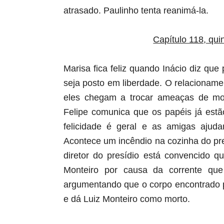
atrasado. Paulinho tenta reanimá-la.
Capítulo 118, quin
Marisa fica feliz quando Inácio diz qu
seja posto em liberdade. O relacioname
eles chegam a trocar ameaças de mor
Felipe comunica que os papéis já estã
felicidade é geral e as amigas ajud
Acontece um incêndio na cozinha do pres
diretor do presídio está convencido 
Monteiro por causa da corrente qu
argumentando que o corpo encontrado p
e dá Luiz Monteiro como morto.
aqui começa o anuncio (coloque cor branca sobre