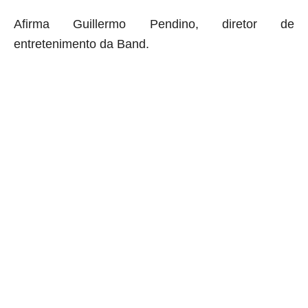
Afirma Guillermo Pendino, diretor de
entretenimento da Band
.
aqui começa o anuncio (coloque cor branca sobre está frase)