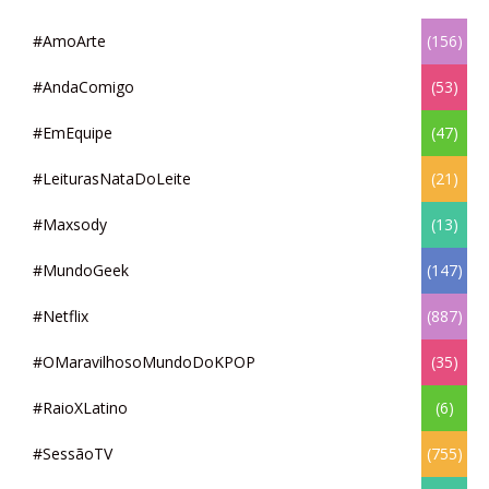
#AmoArte
(156)
#AndaComigo
(53)
#EmEquipe
(47)
#LeiturasNataDoLeite
(21)
#Maxsody
(13)
#MundoGeek
(147)
#Netflix
(887)
#OMaravilhosoMundoDoKPOP
(35)
#RaioXLatino
(6)
#SessãoTV
(755)