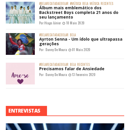
#BELARECATADAEDOLAR
#MÚSICA
BELA
MÚSICA
RECENTES
Álbum mais emblemático dos
Backstreet Boys completa 21 anos do
seu lançamento
Por:
Hiago Júnior
18 Maio 2020
#BELARECATADAEDOLAR
BELA
Ayrton Senna - Um ídolo que ultrapassa
gerações
Por:
Danny De Moura
01 Maio 2020
#BELARECATADAEDOLAR
BELA
RECENTES
Precisamos falar de Ansiedade
Por:
Danny De Moura
13 Fevereiro 2020
ENTREVISTAS