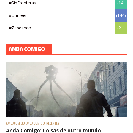
#SinFronteras
(14)
#UniTeen
(144)
#Zapeando
(21)
ANDA COMIGO
#ANDACOMIGO
ANDA COMIGO
RECENTES
Anda Comigo: Coisas de outro mundo