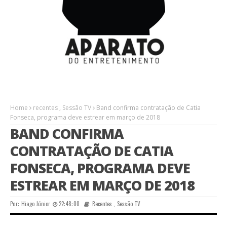
Home
recentes
,
Sessão TV
Band confirma contratação de Catia
Fonseca, programa deve estrear em março de 2018
BAND CONFIRMA
CONTRATAÇÃO DE CATIA
FONSECA, PROGRAMA DEVE
ESTREAR EM MARÇO DE 2018
Por:
Hiago Júnior
22:48:00
Recentes
,
Sessão TV