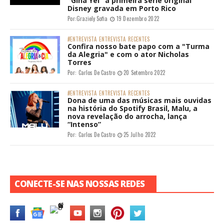
"Gina Yei" a primeira série original
Disney gravada em Porto Rico
Por:
Graziely Sofia
19 Dezembro 2022
#ENTREVISTA
ENTREVISTA
RECENTES
Confira nosso bate papo com a "Turma
da Alegria" e com o ator Nicholas
Torres
Por:
Carlos De Castro
20 Setembro 2022
#ENTREVISTA
ENTREVISTA
RECENTES
Dona de uma das músicas mais ouvidas
na história do Spotify Brasil, Malu, a
nova revelação do arrocha, lança
“Intenso”
Por:
Carlos De Castro
25 Julho 2022
CONECTE-SE NAS NOSSAS REDES