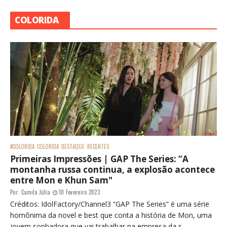
COLORIDA
#COLORIDA
COLORIDA
DESTAQUE
RECENTES
Primeiras Impressões | GAP The Series: “A
montanha russa continua, a explosão acontece
entre Mon e Khun Sam"
Por:
Camila Júlia
10 Fevereiro 2023
Créditos: IdolFactory/Channel3 “GAP The Series” é uma série
homônima da novel e best que conta a história de Mon, uma
jovem sonhadora que vai trabalhar na empresa da s...