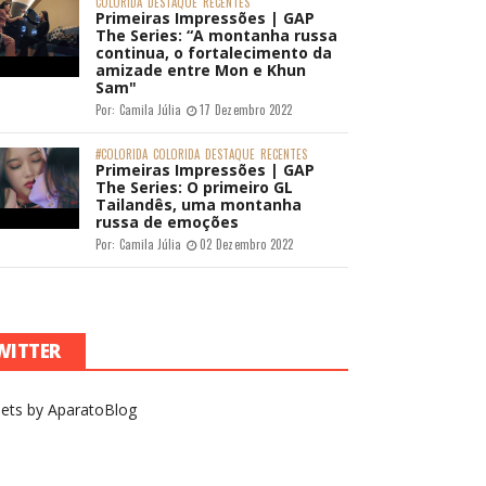
COLORIDA
DESTAQUE
RECENTES
Primeiras Impressões | GAP
The Series: “A montanha russa
continua, o fortalecimento da
amizade entre Mon e Khun
Sam"
Por:
Camila Júlia
17 Dezembro 2022
#COLORIDA
COLORIDA
DESTAQUE
RECENTES
Primeiras Impressões | GAP
The Series: O primeiro GL
Tailandês, uma montanha
russa de emoções
Por:
Camila Júlia
02 Dezembro 2022
WITTER
ets by AparatoBlog