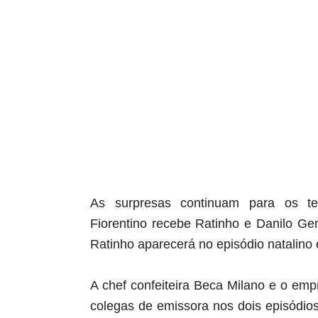
aqui termina o anuncio (coloque tinta branca sob
As surpresas continuam para os tel
Fiorentino recebe Ratinho e Danilo Ge
Ratinho aparecerá no episódio natalino
A chef confeiteira Beca Milano e o emp
colegas de emissora nos dois episódios