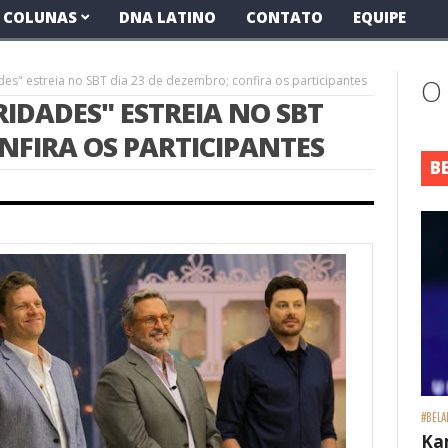
COLUNAS
DNA LATINO
CONTATO
EQUIPE
des" estreia no SBT dia 23 de dezembro; confira os participantes
O
RIDADES" ESTREIA NO SBT
ONFIRA OS PARTICIPANTES
B
#BELA
Ka