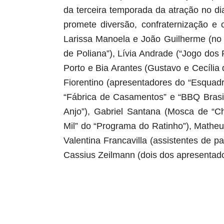
da terceira temporada da atração no d
promete diversão, confraternização e
Larissa Manoela e João Guilherme (no
de Poliana”), Lívia Andrade (“Jogo dos 
Porto e Bia Arantes (Gustavo e Cecília 
Fiorentino (apresentadores do “Esquad
“Fábrica de Casamentos” e “BBQ Brasi
Anjo”), Gabriel Santana (Mosca de “Ch
Mil” do “Programa do Ratinho”), Mathe
Valentina Francavilla (assistentes de 
Cassius Zeilmann (dois dos apresentado
aqui começa o anuncio (coloque cor branca sobre