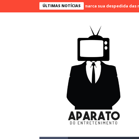
o Bueno narra o último jogo e marca sua despedida das narrações
ÚLTIMAS NOTÍCIAS