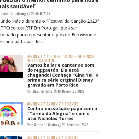
mais saudável"
abriel Gainsbourg
22 Abril 2023
undo Inácio durante o "Festival da Canção 2023"
RTPCréditos: RTPEm Portugal, para ser
cionado para representar o país no Eurovision é
ssário participar do ...
#ENTREVISTA
#UNITEEN
DESTAQUE
ENTREVISTA
RECENTES
UNITEEN
Vamos bailar e cantar ao som
do reggaetón: Ela está
chegando! Conheça "Gina Yei" a
primeira série original Disney
gravada em Porto Rico
Por:
Graziely Sofia
19 Dezembro 2022
#ENTREVISTA
ENTREVISTA
RECENTES
Confira nosso bate papo com a
"Turma da Alegria" e com o
ator Nicholas Torres
Por:
Carlos De Castro
20 Setembro 2022
#ENTREVISTA
ENTREVISTA
RECENTES