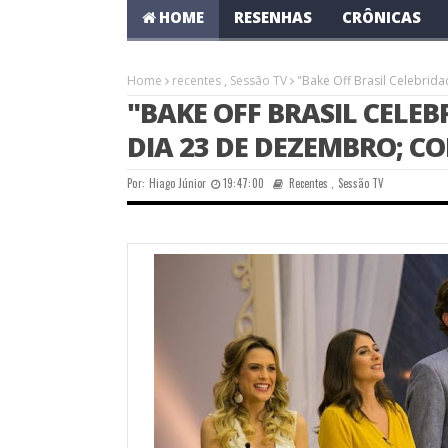
HOME
RESENHAS
CRÔNICAS
Home
recentes
,
Sessão TV
"Bake Off Brasil Celebrida
"BAKE OFF BRASIL CELEB
DIA 23 DE DEZEMBRO; C
Por:
Hiago Júnior
19:47:00
Recentes
,
Sessão TV