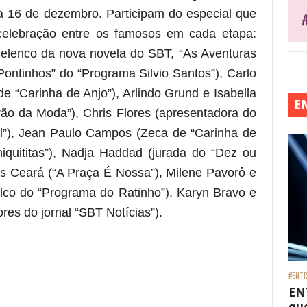
ia 16 de dezembro. Participam do especial que
 celebração entre os famosos em cada etapa:
 elenco da nova novela do SBT, “As Aventuras
Pontinhos” do “Programa Silvio Santos”), Carlo
de “Carinha de Anjo”), Arlindo Grund e Isabella
E
rão da Moda”), Chris Flores (apresentadora do
l”), Jean Paulo Campos (Zeca de “Carinha de
iquititas”), Nadja Haddad (jurada do “Dez ou
us Ceará (“A Praça É Nossa”), Milene Pavorô e
palco do “Programa do Ratinho”), Karyn Bravo e
res do jornal “SBT Notícias”)
.
 está frase)
#ENTR
EN
que