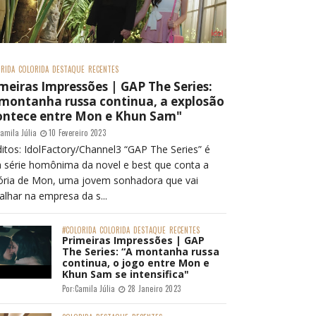
RIDA
COLORIDA
DESTAQUE
RECENTES
meiras Impressões | GAP The Series:
 montanha russa continua, a explosão
ontece entre Mon e Khun Sam"
amila Júlia
10 Fevereiro 2023
itos: IdolFactory/Channel3 “GAP The Series” é
 série homônima da novel e best que conta a
tória de Mon, uma jovem sonhadora que vai
alhar na empresa da s...
#COLORIDA
COLORIDA
DESTAQUE
RECENTES
Primeiras Impressões | GAP
The Series: “A montanha russa
continua, o jogo entre Mon e
Khun Sam se intensifica"
Por:
Camila Júlia
28 Janeiro 2023