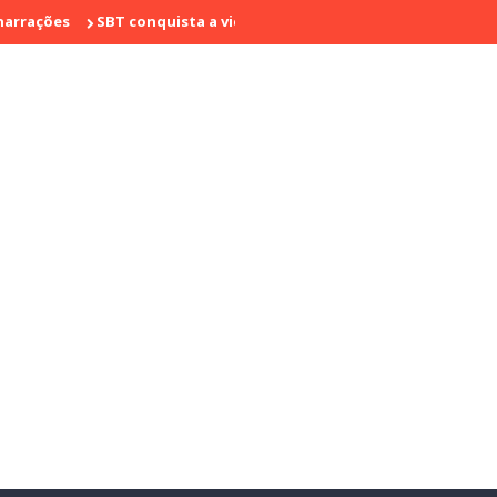
SBT conquista a vice liderança com "Bake Off Brasil" e "SBT Bras