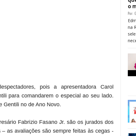
o 
Por:
G
Edm
na 
sele
nece
re essa frase)
espectadores, pois a apresentadora Carol
ntili para comandarem o especial ao seu lado.
 e Gentili no de Ano Novo.
resário Fabrizio Fasano Jr. são os jurados dos
 – as avaliações são sempre feitas às cegas -