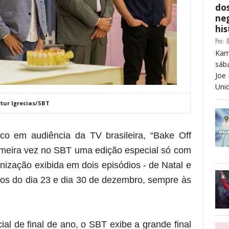
dos
neg
his
Por:
D
Kam
sáb
Joe 
Unid
rtur Igrecias/SBT
ico em audiência da TV brasileira, “Bake Off
imeira vez no SBT uma edição especial só com
ização exibida em dois episódios - de Natal e
os do dia 23 e dia 30 de dezembro, sempre às
al de final de ano, o SBT exibe a grande final