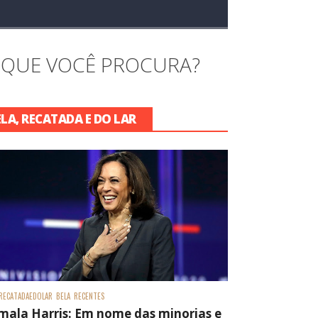
 QUE VOCÊ PROCURA?
ELA, RECATADA E DO LAR
RECATADAEDOLAR
BELA
RECENTES
mala Harris: Em nome das minorias e