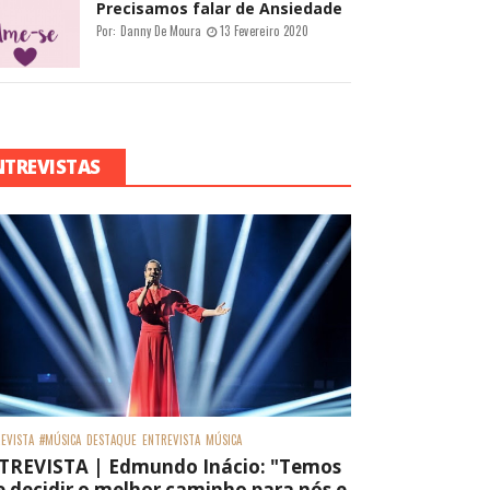
Precisamos falar de Ansiedade
Por:
Danny De Moura
13 Fevereiro 2020
NTREVISTAS
EVISTA
#MÚSICA
DESTAQUE
ENTREVISTA
MÚSICA
TREVISTA | Edmundo Inácio: "Temos
 decidir o melhor caminho para nós e