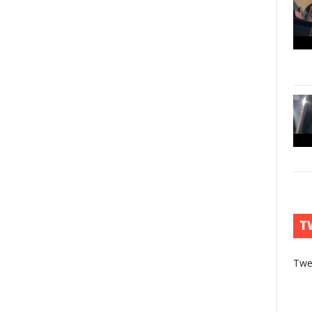
T
Twe