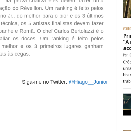
l. Na prova criativa eles devem fazer uma
ação do Réveillon. Um ranking é feito pelos
o Jr., do melhor para o pior e os 3 últimos
écnica, os 5 artistas finalistas devem fazer
#COLO
nhe e Romã. O chef Carlos Bertolazzi é o
Pri
aliar os doces. Um ranking é feito pelos
“A
o melhor e os 3 primeiros lugares ganham
ac
tas às cegas.
Por:
C
Créd
uma
his
trab
Siga-me no Twitter:
@Hiago__Junior