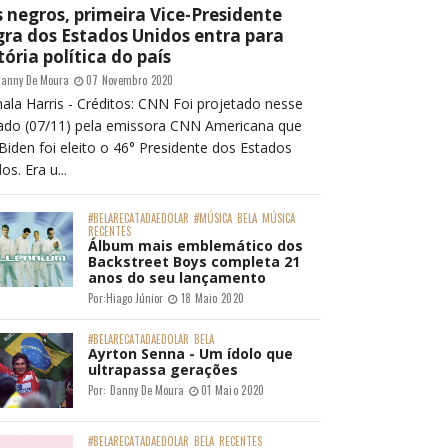
 negros, primeira Vice-Presidente
ra dos Estados Unidos entra para
tória política do país
anny De Moura
07 Novembro 2020
ala Harris - Créditos: CNN Foi projetado nesse
ado (07/11) pela emissora CNN Americana que
Biden foi eleito o 46° Presidente dos Estados
os. Era u...
#BELARECATADAEDOLAR
#MÚSICA
BELA
MÚSICA
RECENTES
Álbum mais emblemático dos
Backstreet Boys completa 21
anos do seu lançamento
Por:
Hiago Júnior
18 Maio 2020
#BELARECATADAEDOLAR
BELA
Ayrton Senna - Um ídolo que
ultrapassa gerações
Por:
Danny De Moura
01 Maio 2020
#BELARECATADAEDOLAR
BELA
RECENTES